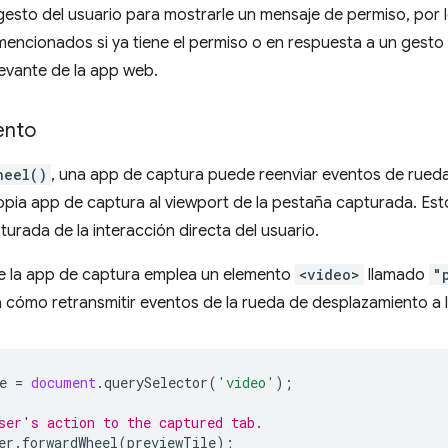
gesto del usuario para mostrarle un mensaje de permiso, por l
encionados si ya tiene el permiso o en respuesta a un gesto
evante de la app web.
ento
heel()
, una app de captura puede reenviar eventos de rued
opia app de captura al viewport de la pestaña capturada. Est
turada de la interacción directa del usuario.
 la app de captura emplea un elemento
<video>
llamado
"
 cómo retransmitir eventos de la rueda de desplazamiento a 
e
=
document
.
querySelector
(
'video'
);
ser's action to the captured tab.
er
.
forwardWheel
(
previewTile
);