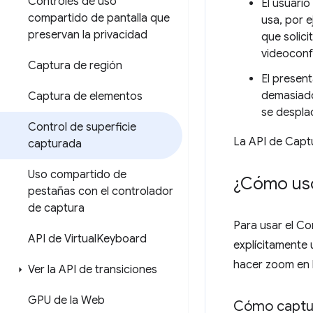
Controles de uso
El usuario
compartido de pantalla que
usa, por 
preservan la privacidad
que solici
videoconf
Captura de región
El present
demasiado 
Captura de elementos
se desplac
Control de superficie
La API de Capt
capturada
Uso compartido de
¿Cómo uso
pestañas con el controlador
de captura
Para usar el C
API de Virtual
Keyboard
explícitamente
hacer zoom en 
Ver la API de transiciones
GPU de la Web
Cómo captur