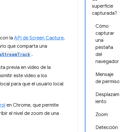
superficie
capturada?
Cómo
capturar
 con la
API de Screen Capture
.
una
uario que comparta una
pestaña
aStreamTrack
.
del
navegador
ta previa en video de la
Mensaje
mitir este video a los
de permiso
local para que el usuario local
Desplazam
iento
rol
en Chrome, que permite
bir el nivel de zoom de una
Zoom
Detección