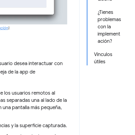
¿Tienes
problemas
con la
ción
).
implement
ación?
Vínculos
útiles
usuario desea interactuar con
eja de la app de
e los usuarios remotos al
as separadas una al lado de la
En una pantalla más pequeña,
ias y la superficie capturada.