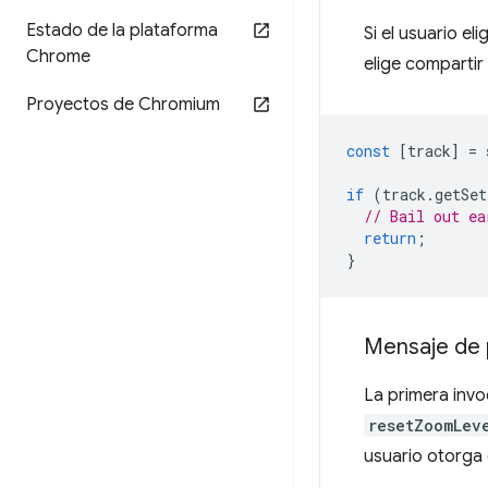
Estado de la plataforma
Si el usuario e
Chrome
elige comparti
Proyectos de Chromium
const
[
track
]
=
if
(
track
.
getSet
// Bail out ea
return
;
}
Mensaje de
La primera inv
resetZoomLev
usuario otorga 