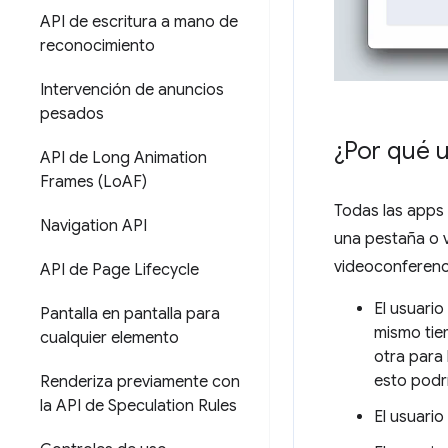
API de escritura a mano de
reconocimiento
Intervención de anuncios
pesados
¿Por qué u
API de Long Animation
Frames (Lo
AF)
Todas las apps 
Navigation API
una pestaña o v
videoconferenci
API de Page Lifecycle
El usuario
Pantalla en pantalla para
mismo tie
cualquier elemento
otra para
esto podría
Renderiza previamente con
la API de Speculation Rules
El usuari