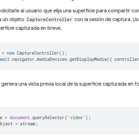
licitarle al usuario que elija una superficie para compartir c
a un objeto
CaptureController
con la sesión de captura. U
perficie capturada en breve.
=
new
CaptureController
();
wait
navigator
.
mediaDevices
.
getDisplayMedia
({
controlle
 genera una vista previa local de la superficie capturada en 
e
=
document
.
querySelector
(
'video'
);
bject
=
stream
;