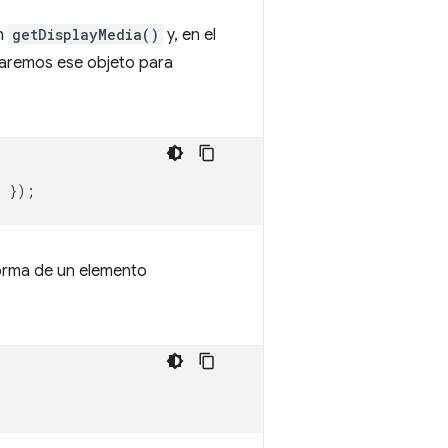
on
getDisplayMedia()
y, en el
saremos ese objeto para
r
});
forma de un elemento