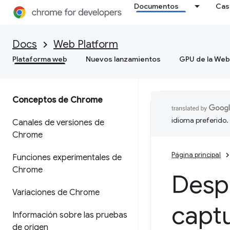
Documentos
Cas
Docs
Web Platform
Plataforma web
Nuevos lanzamientos
GPU de la Web
Conceptos de Chrome
idioma preferido.
Canales de versiones de
Chrome
Página principal
Funciones experimentales de
Chrome
Desp
Variaciones de Chrome
capt
Información sobre las pruebas
de origen