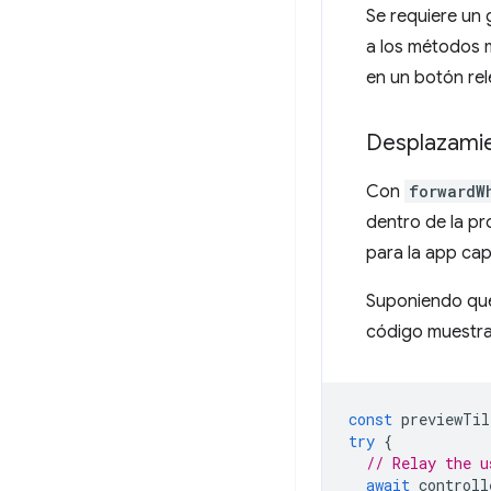
Se requiere un 
a los métodos m
en un botón rel
Desplazami
Con
forwardW
dentro de la pr
para la app cap
Suponiendo que
código muestra
const
previewTil
try
{
// Relay the u
await
controll