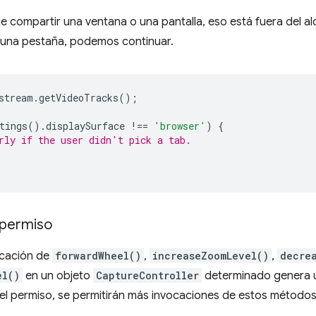
lige compartir una ventana o una pantalla, eso está fuera del 
r una pestaña, podemos continuar.
stream
.
getVideoTracks
();
tings
().
displaySurface
!==
'browser'
)
{
rly if the user didn't pick a tab.
 permiso
ocación de
forwardWheel()
,
increaseZoomLevel()
,
decre
el()
en un objeto
CaptureController
determinado genera un
el permiso, se permitirán más invocaciones de estos métodos