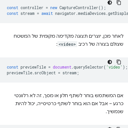
const
controller
=
new
CaptureController
();
const
stream
=
await
navigator
.
mediaDevices
.
getDispl
לאחר מכן, יוצרים תצוגה מקדימה מקומית של המשטח
שצולם בצורה של רכיב
<video>
:
const
previewTile
=
document
.
querySelector
(
'video'
);
previewTile
.
srcObject
=
stream
;
אם המשתמש בוחר לשתף חלון או מסך, זה לא רלוונטי
כרגע – אבל אם הוא בוחר לשתף כרטיסייה, יכול להיות
שנמשיך.