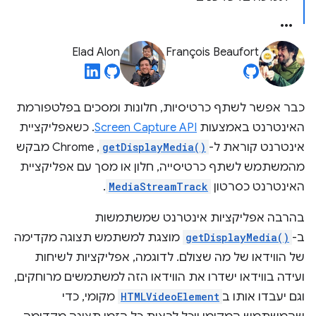
Elad Alon
François Beaufort
כבר אפשר לשתף כרטיסיות, חלונות ומסכים בפלטפורמת
האינטרנט באמצעות
Screen Capture API
. כשאפליקציית
אינטרנט קוראת ל-
getDisplayMedia()
, Chrome מבקש
מהמשתמש לשתף כרטיסייה, חלון או מסך עם אפליקציית
האינטרנט כסרטון
MediaStreamTrack
.
בהרבה אפליקציות אינטרנט שמשתמשות
ב-
getDisplayMedia()
מוצגת למשתמש תצוגה מקדימה
של הווידאו של מה שצולם. לדוגמה, אפליקציות לשיחות
ועידה בווידאו ישדרו את הווידאו הזה למשתמשים מרוחקים,
וגם יעבדו אותו ב
HTMLVideoElement
מקומי, כדי