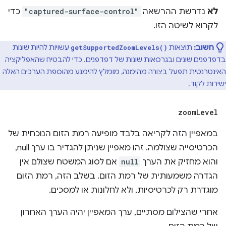
לא
נדרשת ההרשאה
"captured-surface-control"
כדי
לקרוא לשיטה הזו.
חשוב:
תוצאות
עשויות להיות שונות
getSupportedZoomLevels()
בדפדפנים שונים ובגרסאות שונות של דפדפנים. כדי להבטיח שהאפליקציה
האינטרנטית תפעל בצורה מהימנה, מומלץ להימנע מהוספת הערכים האלה
ישירות לקוד.
zoom
Level
במאפיין הזה לקריאה בלבד מופיעה רמת הזום הנוכחית של
הכרטיסייה שצולמה. זהו מאפיין שניתן להגדיר בו ערך null,
והוא מחזיק את הערך
null
אם לסוג המשטח שצולם אין
הגדרה משמעותית של רמת הזום. בשלב הזה, רמת הזום
מוגדרת רק לכרטיסיות, ולא לחלונות או למסכים.
אחרי שהצילום מסתיים, ערך המאפיין יהיה הערך האחרון