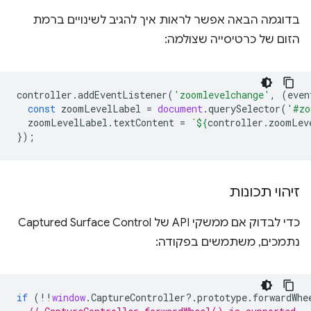
בדוגמה הבאה אפשר לראות איך להגיב לשינויים ברמת
הזום של כרטיסייה שצולמה:
controller
.
addEventListener
(
'zoomlevelchange'
,
(
even
const
zoomLevelLabel
=
document
.
querySelector
(
'#zo
zoomLevelLabel
.
textContent
=
`
${
controller
.
zoomLev
});
זיהוי תכונות
כדי לבדוק אם ממשקי API של Captured Surface Control
נתמכים, משתמשים בפקודה:
if
(
!!
window
.
CaptureController
?
.
prototype
.
forwardWhe