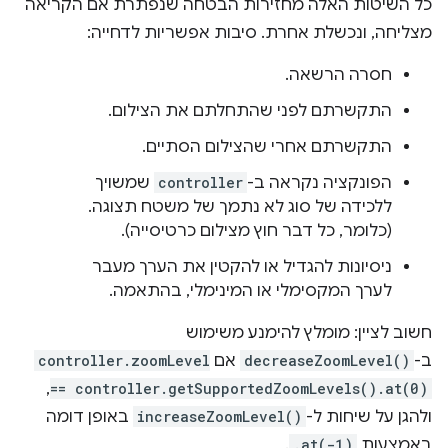
כל השיטות האלה מחזירות הבטחה שנפתרת אם הקריאה
מצליחה, ונכשלת אחרת. סיבות אפשריות לדחייה:
חסרה הרשאה.
התקשרתם לפני שהתחלתם את הצילום.
התקשרתם אחרי שהצילום הסתיים.
הפונקציה נקראה ב-
controller
שמשויך
ללכידה של סוג לא נתמך של משטח תצוגה.
(כלומר, כל דבר חוץ מצילום כרטיסייה).
ניסיונות להגדיל או להקטין את הערך מעבר
לערך המקסימלי או המינימלי, בהתאמה.
חשוב לציין: מומלץ להימנע משימוש
ב-
decreaseZoomLevel()
אם
controller.zoomLevel
,
== controller.getSupportedZoomLevels().at(0)
ולהגן על שיחות ל-
increaseZoomLevel()
באופן דומה
באמצעות
.at(-1)
.