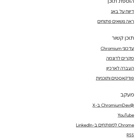
הוספת תוכן
דיווח על באג
ראה נושאים פתוחים
תוכן קשור
עדכוני Chromium
מקרים לדוגמה
העברה לארכיון
פודקאסטים ותוכניות
מעקב
@ChromiumDev ב-X
YouTube
Chrome למפתחים ב-LinkedIn
RSS