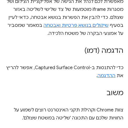
מאפשרת לכם לנהל את הגישה של אפליקציית הצילום ושל
מסגרות iframe מוטמעות של צד שלישי לשליטה באזור
שצולם. כדי להבין את הפשרות בנושא אבטחה, כדאי לעיין
בסעיף
שיקולים בנושא פרטיות ואבטחה
במאמר שמסביר
על אמצעי הבקרה של משטח הלכידה.
הדגמה (דמו)
כדי להתנסות ב-Captured Surface Control, אפשר להריץ
את
ההדגמה
.
משוב
צוות Chrome וקהילת תקני האינטרנט רוצים לשמוע על
החוויות שלכם עם התכונה 'שליטה במשטח שצולם'.