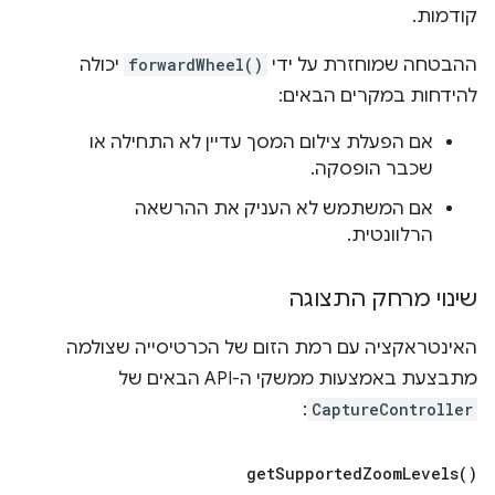
קודמות.
ההבטחה שמוחזרת על ידי
forwardWheel()
יכולה
להידחות במקרים הבאים:
אם הפעלת צילום המסך עדיין לא התחילה או
שכבר הופסקה.
אם המשתמש לא העניק את ההרשאה
הרלוונטית.
שינוי מרחק התצוגה
האינטראקציה עם רמת הזום של הכרטיסייה שצולמה
מתבצעת באמצעות ממשקי ה-API הבאים של
:
CaptureController
get
Supported
Zoom
Levels(
)