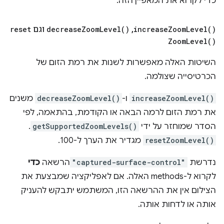
כדי לקרוא את המאפיין הזה.
)
Level(
Zoom
increase
,
‏
)
Level(
Zoom
decrease
וגם
reset
Zoom
Level(
)
השיטות האלה מאפשרות לשנות את רמת הזום של
הכרטיסייה שצולמה.
increaseZoomLevel()
ו-
decreaseZoomLevel()
משנים
את רמת הזום לרמה הבאה או הקודמת, בהתאמה, לפי
הסדר שמוחזר על ידי
getSupportedZoomLevels()
.
resetZoomLevel()
מגדיר את הערך ל-100.
נדרשת
"captured-surface-control"
הרשאה
כדי
לקרוא ל-methods האלה. אם לאפליקציה שמבצעת את
הצילום אין את ההרשאה הזו, המשתמש יתבקש להעניק
אותה או לדחות אותה.