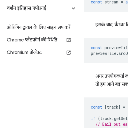
const
stream
=
a
वर्शन इतिहास एपीआई
इसके बाद, कैप्चर
ऑरिजिन ट्रायल के लिए साइन अप करें
Chrome प्लैटफ़ॉर्म की स्थिति
const
previewTil
Chromium प्रोजेक्ट
previewTile
.
srcO
अगर उपयोगकर्ता कोई
तो हम आगे बढ़ सकते
const
[
track
]
=
if
(
track
.
getSet
// Bail out ea