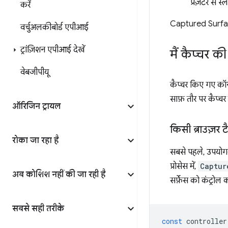
प्रज़ेंटर से
करें
Captured Surfac
वर्चुअलकीबोर्ड एपीआई
ट्रांज़िशन एपीआई देखें
मैं कैप्चर 
वेबजीपीयू
कैप्चर किए गए कॉन्
साफ़ तौर पर कैप्चर
ऑरिजिन ट्रायल
किसी ब्राउज़र 
रोका जा रहा है
सबसे पहले, उपयोग
प्रोसेस में,
Captur
अब कोशिश नहीं की जा रही है
सर्फ़ेस को कंट्रोल कर
सबसे सही तरीके
const
controller