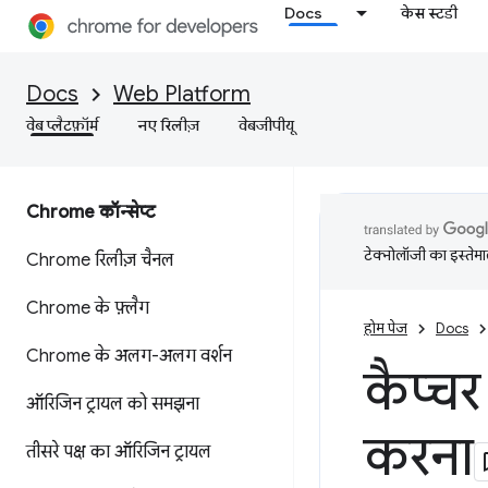
Docs
केस स्टडी
Docs
Web Platform
वेब प्लैटफ़ॉर्म
नए रिलीज़
वेबजीपीयू
Chrome कॉन्सेप्ट
टेक्नोलॉजी का इस्तेमाल
Chrome रिलीज़ चैनल
Chrome के फ़्लैग
होम पेज
Docs
Chrome के अलग-अलग वर्शन
कैप्चर
ऑरिजिन ट्रायल को समझना
करना
तीसरे पक्ष का ऑरिजिन ट्रायल