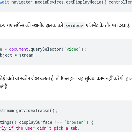
wait
navigator
.
mediaDevices
.
getDisplayMedia
({
controlle
 किए गए सर्फ़ेस की स्थानीय झलक को
<video>
एलिमेंट के तौर पर दिखाएं:
e
=
document
.
querySelector
(
'video'
);
bject
=
stream
;
 विंडो या स्क्रीन शेयर करता है, तो फ़िलहाल यह सुविधा काम नहीं करेगी. हा
 हैं.
stream
.
getVideoTracks
();
tings
().
displaySurface
!==
'browser'
)
{
rly if the user didn't pick a tab.