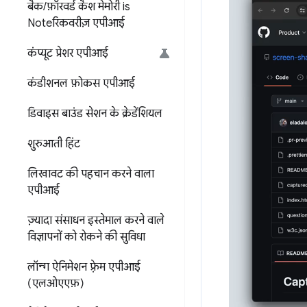
बैक
/
फ़ॉरवर्ड कैश मेमोरी is
Noteरिकवरीज़ एपीआई
कंप्यूट प्रेशर एपीआई
कंडीशनल फ़ोकस एपीआई
डिवाइस बाउंड सेशन के क्रेडेंशियल
शुरुआती हिंट
लिखावट की पहचान करने वाला
एपीआई
ज़्यादा संसाधन इस्तेमाल करने वाले
विज्ञापनों को रोकने की सुविधा
लॉन्ग ऐनिमेशन फ़्रेम एपीआई
(एलओएएफ़)