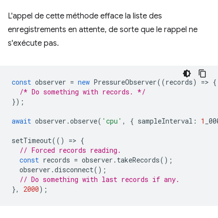
L'appel de cette méthode efface la liste des
enregistrements en attente, de sorte que le rappel ne
s'exécute pas.
const
observer
=
new
PressureObserver
((
records
)
=
>
{
/* Do something with records. */
});
await
observer
.
observe
(
'cpu'
,
{
sampleInterval
:
1
_00
setTimeout
(()
=
>
{
// Forced records reading.
const
records
=
observer
.
takeRecords
();
observer
.
disconnect
();
// Do something with last records if any.
},
2000
);