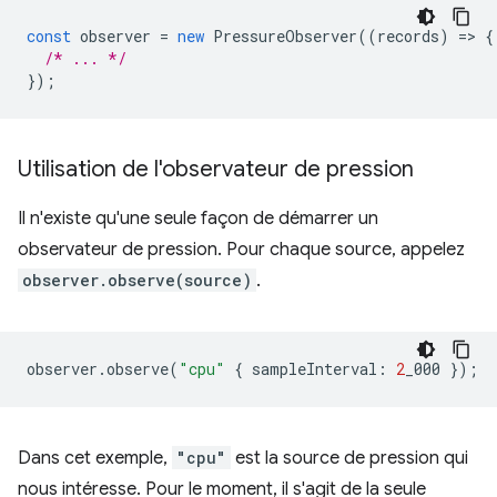
const
observer
=
new
PressureObserver
((
records
)
=
>
{
/* ... */
});
Utilisation de l'observateur de pression
Il n'existe qu'une seule façon de démarrer un
observateur de pression. Pour chaque source, appelez
observer.observe(source)
.
observer
.
observe
(
"cpu"
{
sampleInterval
:
2
_000
});
Dans cet exemple,
"cpu"
est la source de pression qui
nous intéresse. Pour le moment, il s'agit de la seule