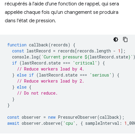
récupérés à l'aide d'une fonction de rappel, qui sera
appelée chaque fois qu'un changement se produira
dans l'état de pression.
function
callback
(
records
)
{
const
lastRecord
=
records
[
records
.
length
-
1
];
console
.
log
(
`Current pressure 
${
lastRecord
.
state
}
`
if
(
lastRecord
.
state
===
'critical'
)
{
// Reduce workers load by 4.
}
else
if
(
lastRecord
.
state
===
'serious'
)
{
// Reduce workers load by 2.
}
else
{
// Do not reduce.
}
}
const
observer
=
new
PressureObserver
(
callback
);
await
observer
.
observe
(
'cpu'
,
{
sampleInterval
:
1
_00