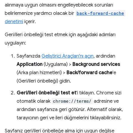
alınmaya uygun olmasını engelleyebilecek sorunları
belirlemenize yardımcı olacak bir
back-forward-cache
denetimi
içerir.
Geri/ileri önbelleği test etmek için aşağıdaki adımları
uygulayın:
Sayfanızda
Geliştirici Araçları'nı açın
, ardından
Application
(Uygulama) >
Background services
(Arka plan hizmetleri) >
Back/forward cache
'e
(Geri/ileri önbelleği) gidin.
Geri/ileri önbelleği test et
'i tıklayın. Chrome sizi
otomatik olarak
chrome://terms/
adresine ve
ardından sayfanıza geri götürür. Alternatif olarak,
tarayıcının geri ve ileri düğmelerini tıklayabilirsiniz.
Sayfanız geri/ileri önbelleğe alma için uygun değilse