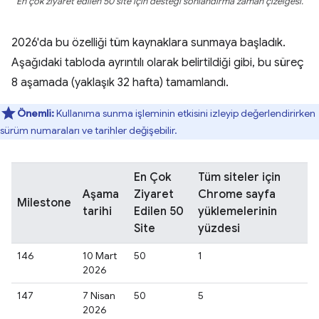
En çok ziyaret edilen 50 site için desteği sonlandırma zaman çizelgesi.
2026'da bu özelliği tüm kaynaklara sunmaya başladık.
Aşağıdaki tabloda ayrıntılı olarak belirtildiği gibi, bu süreç
8 aşamada (yaklaşık 32 hafta) tamamlandı.
Önemli:
Kullanıma sunma işleminin etkisini izleyip değerlendirirken
sürüm numaraları ve tarihler değişebilir.
En Çok
Tüm siteler için
Aşama
Ziyaret
Chrome sayfa
Milestone
tarihi
Edilen 50
yüklemelerinin
Site
yüzdesi
146
10 Mart
50
1
2026
147
7 Nisan
50
5
2026