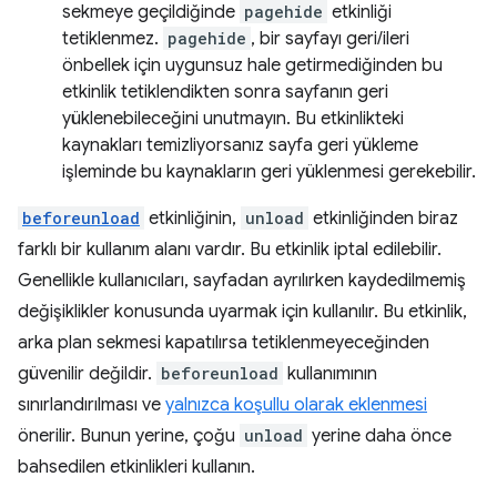
sekmeye geçildiğinde
pagehide
etkinliği
tetiklenmez.
pagehide
, bir sayfayı geri/ileri
önbellek için uygunsuz hale getirmediğinden bu
etkinlik tetiklendikten sonra sayfanın geri
yüklenebileceğini unutmayın. Bu etkinlikteki
kaynakları temizliyorsanız sayfa geri yükleme
işleminde bu kaynakların geri yüklenmesi gerekebilir.
beforeunload
etkinliğinin,
unload
etkinliğinden biraz
farklı bir kullanım alanı vardır. Bu etkinlik iptal edilebilir.
Genellikle kullanıcıları, sayfadan ayrılırken kaydedilmemiş
değişiklikler konusunda uyarmak için kullanılır. Bu etkinlik,
arka plan sekmesi kapatılırsa tetiklenmeyeceğinden
güvenilir değildir.
beforeunload
kullanımının
sınırlandırılması ve
yalnızca koşullu olarak eklenmesi
önerilir. Bunun yerine, çoğu
unload
yerine daha önce
bahsedilen etkinlikleri kullanın.