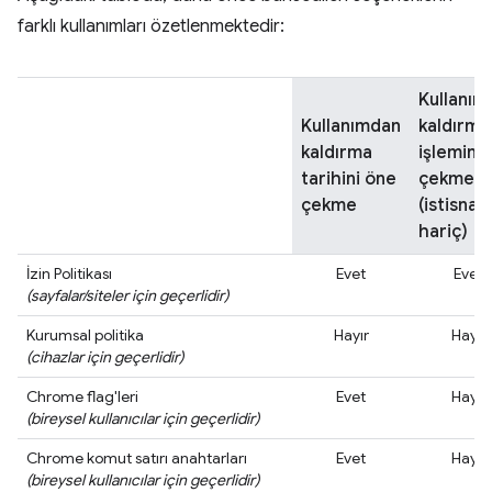
farklı kullanımları özetlenmektedir:
Kullanım
Kullanımdan
kaldırma
kaldırma
işlemini
tarihini öne
çekme
çekme
(istisnal
hariç)
İzin Politikası
Evet
Evet
(sayfalar/siteler için geçerlidir)
Kurumsal politika
Hayır
Hayır
(cihazlar için geçerlidir)
Chrome flag'leri
Evet
Hayır
(bireysel kullanıcılar için geçerlidir)
Chrome komut satırı anahtarları
Evet
Hayır
(bireysel kullanıcılar için geçerlidir)