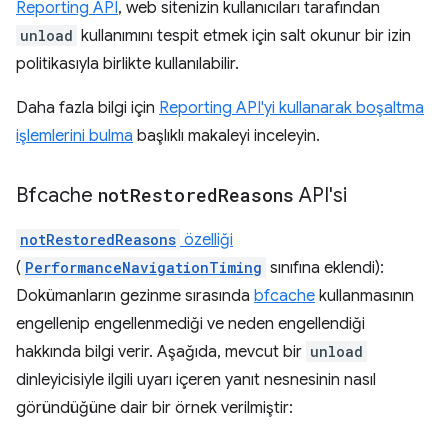
Reporting API
, web sitenizin kullanıcıları tarafından
unload
kullanımını tespit etmek için salt okunur bir izin
politikasıyla birlikte kullanılabilir.
Daha fazla bilgi için
Reporting API'yi kullanarak boşaltma
işlemlerini bulma
başlıklı makaleyi inceleyin.
Bfcache
not
Restored
Reasons
API'si
notRestoredReasons
özelliği
(
PerformanceNavigationTiming
sınıfına eklendi):
Dokümanların gezinme sırasında
bfcache
kullanmasının
engellenip engellenmediği ve neden engellendiği
hakkında bilgi verir. Aşağıda, mevcut bir
unload
dinleyicisiyle ilgili uyarı içeren yanıt nesnesinin nasıl
göründüğüne dair bir örnek verilmiştir: