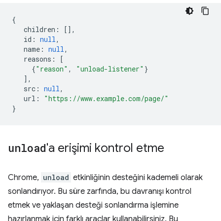
{
children
:
[],
id
:
null
,
name
:
null
,
reasons
:
[
{
"reason"
,
"unload-listener"
}
],
src
:
null
,
url
:
"https://www.example.com/page/"
}
unload
'a erişimi kontrol etme
Chrome,
unload
etkinliğinin desteğini kademeli olarak
sonlandırıyor. Bu süre zarfında, bu davranışı kontrol
etmek ve yaklaşan desteği sonlandırma işlemine
hazırlanmak için farklı araçlar kullanabilirsiniz. Bu