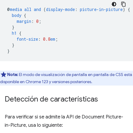
@
media
all
and
(
display-mode
:
picture-in-picture
)
{
body
{
margin
:
0
;
}
h1
{
font-size
:
0.8
em
;
}
}
Nota:
El modo de visualización de pantalla en pantalla de CSS está
disponible en Chrome 123 y versiones posteriores.
Detección de características
Para verificar si se admite la API de Document Picture-
in-Picture, usa lo siguiente: