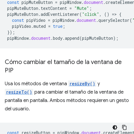
const
pipMuteButton
=
pipWindow
.
document
.
createEleme
pipMuteButton
.
textContent
=
"Mute"
;
pipMuteButton
.
addEventListener
(
"click"
,
()
=
>
{
const
pipVideo
=
pipWindow
.
document
.
querySelector
(
pipVideo
.
muted
=
true
;
});
pipWindow
.
document
.
body
.
append
(
pipMuteButton
);
Cómo cambiar el tamaño de la ventana de
PIP
Usa los métodos de ventana
resizeBy()
y
resizeTo()
para cambiar el tamaño de la ventana de
pantalla en pantalla. Ambos métodos requieren un gesto
del usuario.
const
resizeButton
=
pipWindow
.
document
.
createElemen