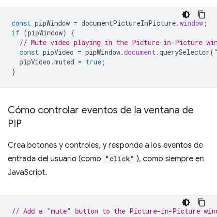
const
pipWindow
=
documentPictureInPicture
.
window
;
if
(
pipWindow
)
{
// Mute video playing in the Picture-in-Picture wi
const
pipVideo
=
pipWindow
.
document
.
querySelector
(
pipVideo
.
muted
=
true
;
}
Cómo controlar eventos de la ventana de
PIP
Crea botones y controles, y responde a los eventos de
entrada del usuario (como
"click"
), como siempre en
JavaScript.
// Add a "mute" button to the Picture-in-Picture win