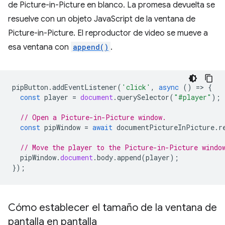
de Picture-in-Picture en blanco. La promesa devuelta se
resuelve con un objeto JavaScript de la ventana de
Picture-in-Picture. El reproductor de video se mueve a
esa ventana con
append()
.
pipButton
.
addEventListener
(
'click'
,
async
()
=
>
{
const
player
=
document
.
querySelector
(
"#player"
);
// Open a Picture-in-Picture window.
const
pipWindow
=
await
documentPictureInPicture
.
r
// Move the player to the Picture-in-Picture windo
pipWindow
.
document
.
body
.
append
(
player
);
});
Cómo establecer el tamaño de la ventana de
pantalla en pantalla