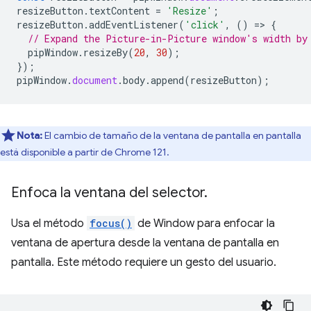
resizeButton
.
textContent
=
'Resize'
;
resizeButton
.
addEventListener
(
'click'
,
()
=
>
{
// Expand the Picture-in-Picture window's width by
pipWindow
.
resizeBy
(
20
,
30
);
});
pipWindow
.
document
.
body
.
append
(
resizeButton
);
Nota:
El cambio de tamaño de la ventana de pantalla en pantalla
está disponible a partir de Chrome 121.
Enfoca la ventana del selector
.
Usa el método
focus()
de Window para enfocar la
ventana de apertura desde la ventana de pantalla en
pantalla. Este método requiere un gesto del usuario.