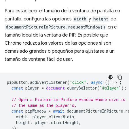
Para establecer el tamaño de la ventana de pantalla en
pantalla, configura las opciones
width
y
height
de
documentPictureInPicture.requestWindow()
en el
tamaño ideal de la ventana de PIP. Es posible que
Chrome reduzca los valores de las opciones si son
demasiado grandes o pequeños para ajustarse a un
tamaño de ventana fácil de usar.
pipButton
.
addEventListener
(
"click"
,
async
()
=
>
{
const
player
=
document
.
querySelector
(
"#player"
);
// Open a Picture-in-Picture window whose size is
// the same as the player's.
const
pipWindow
=
await
documentPictureInPicture
.
r
width
:
player
.
clientWidth
,
height
:
player
.
clientHeight
,
});