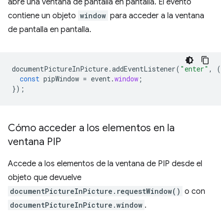
abre una ventana de pantalla en pantalla. El evento
contiene un objeto
window
para acceder a la ventana
de pantalla en pantalla.
documentPictureInPicture
.
addEventListener
(
"enter"
,
(
const
pipWindow
=
event
.
window
;
});
Cómo acceder a los elementos en la
ventana PIP
Accede a los elementos de la ventana de PIP desde el
objeto que devuelve
documentPictureInPicture.requestWindow()
o con
documentPictureInPicture.window
.