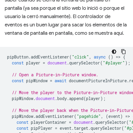
pantalla (ya sea porque el sitio web lo inició o porque el
usuario la cerró manualmente). El controlador de
eventos es un buen lugar para sacar los elementos de la
ventana de pantalla en pantalla, como se muestra aquí.
pipButton
.
addEventListener
(
"click"
,
async
()
=
>
{
const
player
=
document
.
querySelector
(
"#player"
);
// Open a Picture-in-Picture window.
const
pipWindow
=
await
documentPictureInPicture
.
r
// Move the player to the Picture-in-Picture windo
pipWindow
.
document
.
body
.
append
(
player
);
// Move the player back when the Picture-in-Pictur
pipWindow
.
addEventListener
(
"pagehide"
,
(
event
)
=
>
const
playerContainer
=
document
.
querySelector
(
"
const
pipPlayer
=
event
.
target
.
querySelector
(
"#p