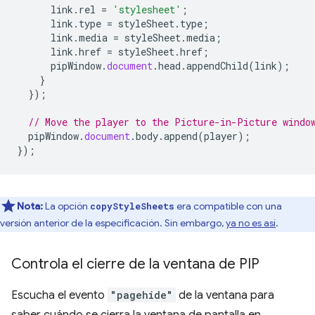
link
.
rel
=
'stylesheet'
;
link
.
type
=
styleSheet
.
type
;
link
.
media
=
styleSheet
.
media
;
link
.
href
=
styleSheet
.
href
;
pipWindow
.
document
.
head
.
appendChild
(
link
);
}
});
// Move the player to the Picture-in-Picture windo
pipWindow
.
document
.
body
.
append
(
player
);
});
Nota:
La opción
era compatible con una
copyStyleSheets
versión anterior de la especificación. Sin embargo,
ya no es así
.
Controla el cierre de la ventana de PIP
Escucha el evento
"pagehide"
de la ventana para
saber cuándo se cierra la ventana de pantalla en