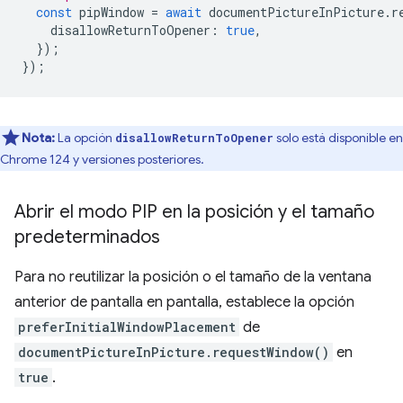
const
pipWindow
=
await
documentPictureInPicture
.
r
disallowReturnToOpener
:
true
,
});
});
Nota:
La opción
solo está disponible en
disallowReturnToOpener
Chrome 124 y versiones posteriores.
Abrir el modo PIP en la posición y el tamaño
predeterminados
Para no reutilizar la posición o el tamaño de la ventana
anterior de pantalla en pantalla, establece la opción
preferInitialWindowPlacement
de
documentPictureInPicture.requestWindow()
en
true
.