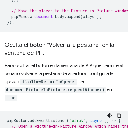
// Move the player to the Picture-in-Picture windo
pipWindow
.
document
.
body
.
append
(
player
);
});
Oculta el botón "Volver a la pestaña" en la
ventana de PIP
.
Para ocultar el botón en la ventana de PIP que permite al
usuario volver a la pestaña de apertura, configura la
opción
disallowReturnToOpener
de
documentPictureInPicture.requestWindow()
en
true
.
pipButton
.
addEventListener
(
"click"
,
async
()
=
>
{
// Open a Picture-in-Picture window which hides th