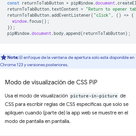
const
returnToTabButton
=
pipWindow
.
document
.
createE
returnToTabButton
.
textContent
=
"Return to opener ta
returnToTabButton
.
addEventListener
(
"click"
,
()
=
>
{
window
.
focus
();
});
pipWindow
.
document
.
body
.
append
(
returnToTabButton
);
Nota:
El enfoque de la ventana de apertura solo está disponible en
Chrome 123 y versiones posteriores.
Modo de visualización de CSS Pi
P
Usa el modo de visualización
picture-in-picture
de
CSS para escribir reglas de CSS específicas que solo se
apliquen cuando (parte de) la app web se muestre en el
modo de pantalla en pantalla.