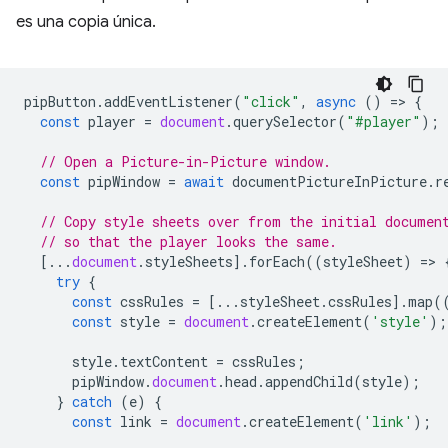
es una copia única.
pipButton
.
addEventListener
(
"click"
,
async
()
=
>
{
const
player
=
document
.
querySelector
(
"#player"
);
// Open a Picture-in-Picture window.
const
pipWindow
=
await
documentPictureInPicture
.
r
// Copy style sheets over from the initial documen
// so that the player looks the same.
[...
document
.
styleSheets
].
forEach
((
styleSheet
)
=
>
try
{
const
cssRules
=
[...
styleSheet
.
cssRules
].
map
(
const
style
=
document
.
createElement
(
'style'
);
style
.
textContent
=
cssRules
;
pipWindow
.
document
.
head
.
appendChild
(
style
);
}
catch
(
e
)
{
const
link
=
document
.
createElement
(
'link'
);