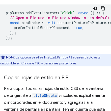
pipButton
.
addEventListener
(
"click"
,
async
()
=
>
{
// Open a Picture-in-Picture window in its default
const
pipWindow
=
await
documentPictureInPicture
.
r
preferInitialWindowPlacement
:
true
,
});
});
Nota:
La opción
solo está
preferInitialWindowPlacement
disponible en Chrome 130 y versiones posteriores.
Copiar hojas de estilo en Pi
P
Para copiar todas las hojas de estilo CSS de la ventana
de origen, itera
styleSheets
vinculadas explícitamente
o incorporadas en el documento y agrégalas a la
ventana de pantalla en pantalla. Ten en cuenta que esta