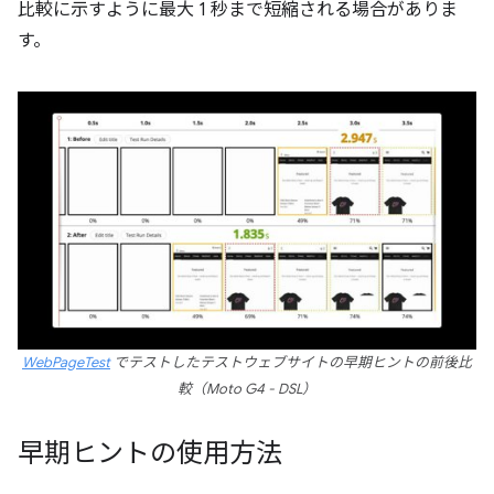
比較に示すように最大 1 秒まで短縮される場合がありま
す。
WebPageTest
でテストしたテストウェブサイトの早期ヒントの前後比
較（Moto G4 - DSL）
早期ヒントの使用方法