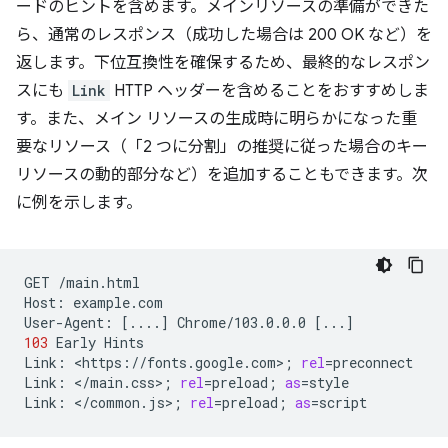
ードのヒントを含めます。メインリソースの準備ができた
ら、通常のレスポンス（成功した場合は 200 OK など）を
返します。下位互換性を確保するため、最終的なレスポン
スにも
Link
HTTP ヘッダーを含めることをおすすめしま
す。また、メイン リソースの生成時に明らかになった重
要なリソース（「2 つに分割」の推奨に従った場合のキー
リソースの動的部分など）を追加することもできます。次
に例を示します。
GET
/main.html

Host:
example.com

User-Agent:
[
....
]
Chrome/103.0.0.0
[
...
]
103
Early
Hints

Link:
<https://fonts.google.com>
;
rel
=
preconnect

Link:
</main.css>
;
rel
=
preload
;
as
=
style

Link:
</common.js>
;
rel
=
preload
;
as
=