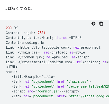
しばらくすると、
200
OK

Content-Length:
7531
Content-Type:
text/html
;
charset
=
UTF-8

Content-encoding:
br

Link:
<https://fonts.google.com>
;
rel
=
preconnect

Link:
</main.css>
;
rel
=
preload
;
as
=
style

Link:
</common.js>
;
rel
=
preload
;
as
=
script

Link:
</experimental.3eab3290.css>
;
rel
=
preload
;
as
=
<HTML>

<link
rel
=
"stylesheet"
href
=
"/main.css"
<link
rel
=
"stylesheet"
href
=
"/experimental.3eab32
<script
src
=
"/common.js"
<link
rel
=
"preconnect"
href
=
"https://fonts.google