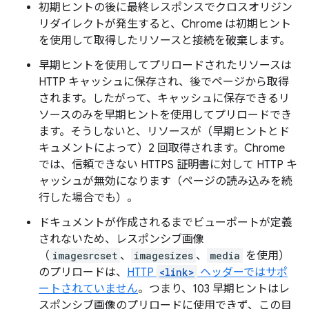
初期ヒントの後に最終レスポンスでクロスオリジン
リダイレクトが発生すると、Chrome は初期ヒント
を使用して取得したリソースと接続を破棄します。
早期ヒントを使用してプリロードされたリソースは
HTTP キャッシュに保存され、後でページから取得
されます。したがって、キャッシュに保存できるリ
ソースのみを早期ヒントを使用してプリロードでき
ます。そうしないと、リソースが（早期ヒントとド
キュメントによって）2 回取得されます。Chrome
では、信頼できない HTTPS 証明書に対して HTTP キ
ャッシュが無効になります（ページの読み込みを続
行した場合でも）。
ドキュメントが作成されるまでビューポートが定義
されないため、レスポンシブ画像
（
imagesrcset
、
imagesizes
、
media
を使用）
のプリロードは、
HTTP
<link>
ヘッダーではサポ
ートされていません
。つまり、103 早期ヒントはレ
スポンシブ画像のプリロードに使用できず、この目