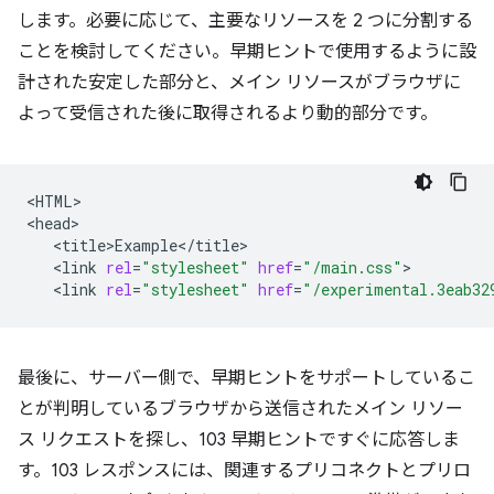
します。必要に応じて、主要なリソースを 2 つに分割する
ことを検討してください。早期ヒントで使用するように設
計された安定した部分と、メイン リソースがブラウザに
よって受信された後に取得されるより動的部分です。
<HTML>

<link
rel
=
"stylesheet"
href
=
"/main.css"
<link
rel
=
"stylesheet"
href
=
"/experimental.3eab32
最後に、サーバー側で、早期ヒントをサポートしているこ
とが判明しているブラウザから送信されたメイン リソー
ス リクエストを探し、103 早期ヒントですぐに応答しま
す。103 レスポンスには、関連するプリコネクトとプリロ