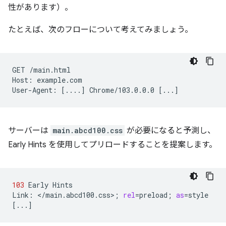
性があります）。
たとえば、次のフローについて考えてみましょう。
GET
/main.html

Host:
example.com

User-Agent:
[
....
]
Chrome/103.0.0.0
[
...
]
サーバーは
main.abcd100.css
が必要になると予測し、
Early Hints を使用してプリロードすることを提案します。
103
Early
Hints

Link:
</main.abcd100.css>
;
rel
=
preload
;
as
=
[
...
]