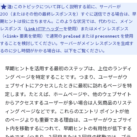
注:
このトピックについて詳しく説明する前に、サーバーが
200（またはその他の最終レスポンスを）すぐに送信できる場合は、早
期ヒントは役に立ちません。このような状況では、代わりに、メイン
レスポンス（
HTTP ヘッダー
を使用）またはメイン レスポンス
Link
（
要素を使用）で通常の
または
を使用
<link>
preload
preconnect
することを検討してください。サーバーがメイン レスポンスを生成す
るのに少し時間がかかる場合は、以下をご覧ください。
早期ヒントを活用する最初のステップは、上位のランディ
ング ページを特定することです。つまり、ユーザーがウ
ェブサイトにアクセスしたときに最初に訪れるページを特
定します。たとえば、ホームページや、他のウェブサイト
からアクセスするユーザーが多い場合は人気商品のリステ
ィング ページなどです。これらのエントリ ポイントが他
のページよりも重要である理由は、ユーザーがウェブサイ
ト内を移動するにつれて、早期ヒントの有用性が低下する