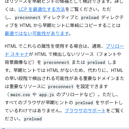
はリソースを早期ヒントの候補として検討できます。詳し
くは、
LCP を最適化する方法
をご覧ください。ただ
し、
preconnect
ディレクティブと
preload
ディレクテ
ィブを HTML から早期ヒントに単純にコピーすることは
最適ではない可能性があります
。
HTML でこれらの属性を使用する場合は、通常、
プリロー
ド スキャナ
が HTML で検出しないリソース（フォントや
背景画像など）を
preconnect
または
preload
しま
す。早期ヒントでは HTML がないため、代わりに、HTML
の早い段階で検出される可能性がある重要なドメインまた
は重要なリソースに
preconnect
を設定できます
（
main.css
や
app.js
のプリロードなど）。
ただし、
すべてのブラウザが早期ヒントの
preload
をサポートし
ているわけではありません。
ブラウザのサポート
をご覧く
ださい。
preload