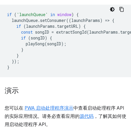
if
(
'launchQueue'
in
window
)
{
launchQueue
.
setConsumer
((
launchParams
)
=
>
{
if
(
launchParams
.
targetURL
)
{
const
songID
=
extractSongId
(
launchParams
.
targ
if
(
songID
)
{
playSong
(
songID
);
}
}
});
}
演示
您可以在
PWA 启动处理程序演示
中查看启动处理程序 API
的实际应用情况。请务必查看应用的
源代码
，了解其如何使
用启动处理程序 API。