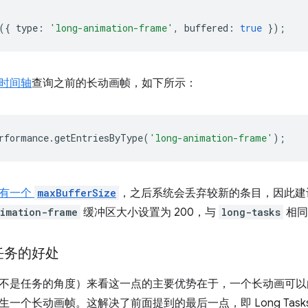
({
type
:
'long-animation-frame'
,
buffered
:
true
});
时间轴
查询之前的长动画帧，如下所示：
rformance
.
getEntriesByType
(
'long-animation-frame'
);
目有一个
maxBufferSize
，之后系统会丢弃较新的条目，因此建议使用 P
imation-frame
缓冲区大小设置为 200，与
long-tasks
相同
任务的好处
不是任务的角度）来看这一点的主要优势在于，一个长动画可以
一个长动画帧。这解决了前面提到的最后一点，即 Long Tasks