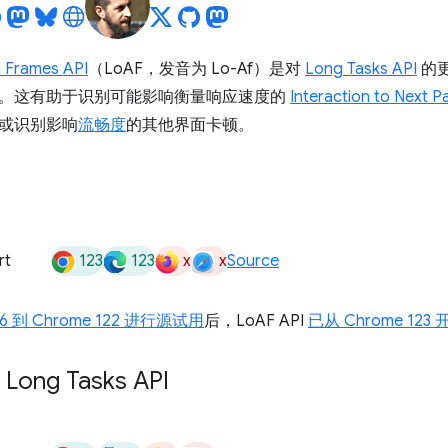
 Frames API
（LoAF，发音为 Lo-Af）是对
Long Tasks API
的更
。这有助于识别可能影响衡量响应速度的
Interaction to Next Pa
或识别影响
流畅度
的其他界面卡顿。
123
123
x
x
rt
Source
16 到 Chrome 122 进行源试用
后，LoAF API
已从 Chrome 123
ng Tasks API