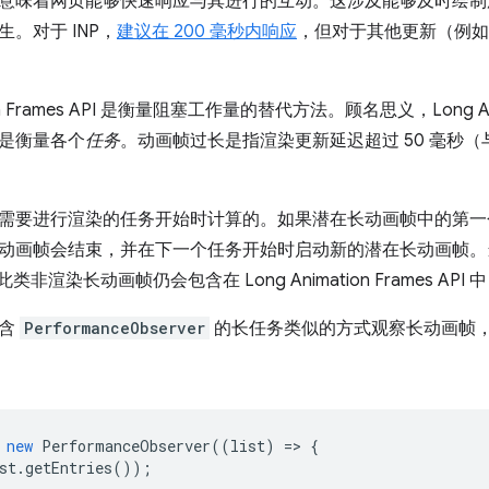
意味着网页能够快速响应与其进行的互动。这涉及能够及时绘制
。对于 INP，
建议在 200 毫秒内响应
，但对于其他更新（例如动
tion Frames API 是衡量阻塞工作量的替代方法。顾名思义，Long Anim
是衡量各个
任务
。动画帧过长是指渲染更新延迟超过 50 毫秒（与 Lon
需要进行渲染的任务开始时计算的。如果潜在长动画帧中的第一
动画帧会结束，并在下一个任务开始时启动新的潜在长动画帧。当超
类非渲染长动画帧仍会包含在 Long Animation Frames A
包含
PerformanceObserver
的长任务类似的方式观察长动画帧
new
PerformanceObserver
((
list
)
=
>
{
st
.
getEntries
());