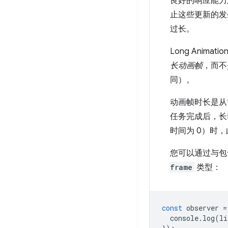
良好的响应能力
止这些更新的发生
过长。
Long Anima
长动画帧
，而不
同）。
动画帧时长是从
任务完成后，长
时间为 0）时，此
您可以通过与
frame
类型：
const
observer
=
console
.
log
(
li