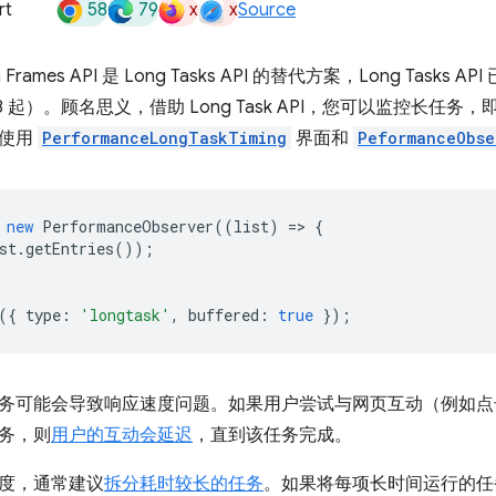
58
79
x
x
rt
Source
ion Frames API 是 Long Tasks API 的替代方案，Long Tasks
 58 起）。顾名思义，借助 Long Task API，您可以监控长任
以使用
PerformanceLongTaskTiming
界面和
PeformanceObse
new
PerformanceObserver
((
list
)
=
>
{
st
.
getEntries
());
({
type
:
'longtask'
,
buffered
:
true
});
务可能会导致响应速度问题。如果用户尝试与网页互动（例如点
务，则
用户的互动会延迟
，直到该任务完成。
度，通常建议
拆分耗时较长的任务
。如果将每项长时间运行的任