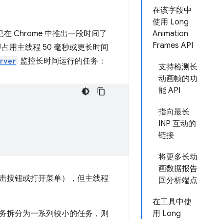
在该字段中
使用 Long
 API 已在 Chrome 中推出一段时间了
Animation
Frames API
务，即占用主线程 50 毫秒或更长时间
rver
监控长时间运行的任务：
支持检测长
动画帧的功
能 API
指向最长
INP 互动的
链接
将更多长动
画数据报告
击按钮或打开菜单），但主线程
回分析端点
在工具中使
务拆分为一系列较小的任务，则
用 Long