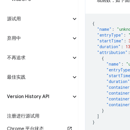
或函数，如下面
源试用
{
"name"
:
"unkn
"entryType"
:
弃用中
"startTime"
:
"duration"
:
1
"attribution"
不再追求
{
"name"
:
"
"entryTyp
"startTim
最佳实践
"duration"
"container
"container
Version History API
"container
"container
}
注册进行源试用
]
}
Chrome 平台状态