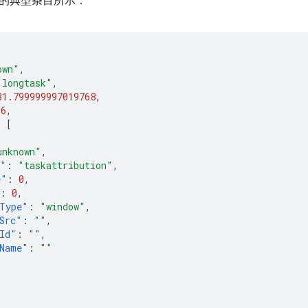
的典型条目所示：
own"
,
"longtask"
,
31.799999997019768
,
36
,
:
[
unknown"
,
e"
:
"taskattribution"
,
e"
:
0
,
:
0
,
Type"
:
"window"
,
Src"
:
""
,
Id"
:
""
,
Name"
:
""