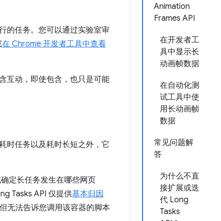
Animation
Frames API
行的任务。您可以通过实验室审
在开发者工
或
在 Chrome 开发者工具中查看
具中显示长
动画帧数据
含互动，即使包含，也只是可能
在自动化测
试工具中使
用长动画帧
数据
常见问题解
耗时任务以及耗时长短之外，它
答
为什么不直
，或确定长任务发生在哪些网页
接扩展或迭
sks API 仅提供
基本归因
代 Long
但无法告诉您调用该容器的脚本
Tasks