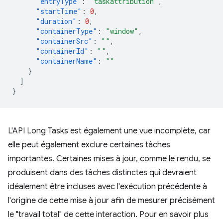
"entryType"
:
"taskattribution"
,
"startTime"
:
0
,
"duration"
:
0
,
"containerType"
:
"window"
,
"containerSrc"
:
""
,
"containerId"
:
""
,
"containerName"
:
""
}
]
}
L'API Long Tasks est également une vue incomplète, car
elle peut également exclure certaines tâches
importantes. Certaines mises à jour, comme le rendu, se
produisent dans des tâches distinctes qui devraient
idéalement être incluses avec l'exécution précédente à
l'origine de cette mise à jour afin de mesurer précisément
le "travail total" de cette interaction. Pour en savoir plus