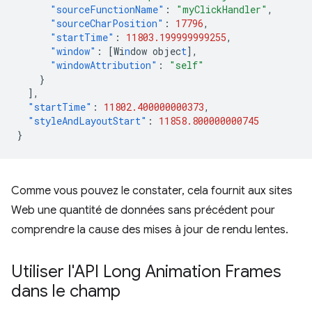
"sourceFunctionName"
:
"myClickHandler"
,
"sourceCharPosition"
:
17796
,
"startTime"
:
11803.199999999255
,
"window"
:
[
Wi
n
dow
objec
t
],
"windowAttribution"
:
"self"
}
],
"startTime"
:
11802.400000000373
,
"styleAndLayoutStart"
:
11858.800000000745
}
Comme vous pouvez le constater, cela fournit aux sites
Web une quantité de données sans précédent pour
comprendre la cause des mises à jour de rendu lentes.
Utiliser l'API Long Animation Frames
dans le champ