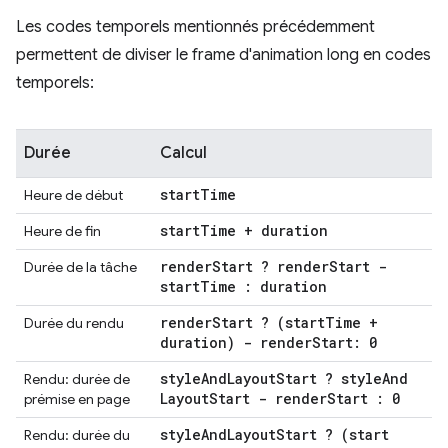
Les codes temporels mentionnés précédemment
permettent de diviser le frame d'animation long en codes
temporels:
Durée
Calcul
start
Time
Heure de début
start
Time + duration
Heure de fin
render
Start ? render
Start -
Durée de la tâche
start
Time : duration
render
Start ? (start
Time +
Durée du rendu
duration) - render
Start: 0
style
And
Layout
Start ? style
And
Rendu: durée de
Layout
Start - render
Start : 0
prémise en page
style
And
Layout
Start ? (start
Rendu: durée du