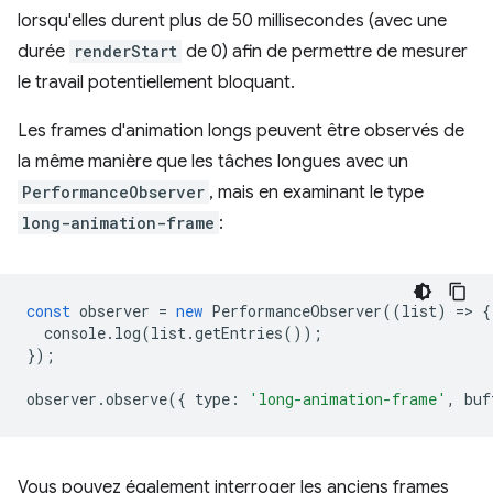
lorsqu'elles durent plus de 50 millisecondes (avec une
durée
renderStart
de 0) afin de permettre de mesurer
le travail potentiellement bloquant.
Les frames d'animation longs peuvent être observés de
la même manière que les tâches longues avec un
PerformanceObserver
, mais en examinant le type
long-animation-frame
:
const
observer
=
new
PerformanceObserver
((
list
)
=
>
{
console
.
log
(
list
.
getEntries
());
});
observer
.
observe
({
type
:
'long-animation-frame'
,
buf
Vous pouvez également interroger les anciens frames