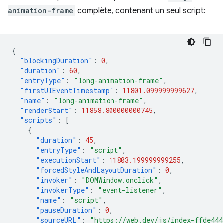
animation-frame
complète, contenant un seul script:
{
"blockingDuration"
:
0
,
"duration"
:
60
,
"entryType"
:
"long-animation-frame"
,
"firstUIEventTimestamp"
:
11801.099999999627
,
"name"
:
"long-animation-frame"
,
"renderStart"
:
11858.800000000745
,
"scripts"
:
[
{
"duration"
:
45
,
"entryType"
:
"script"
,
"executionStart"
:
11803.199999999255
,
"forcedStyleAndLayoutDuration"
:
0
,
"invoker"
:
"DOMWindow.onclick"
,
"invokerType"
:
"event-listener"
,
"name"
:
"script"
,
"pauseDuration"
:
0
,
"sourceURL"
:
"https://web.dev/js/index-ffde44