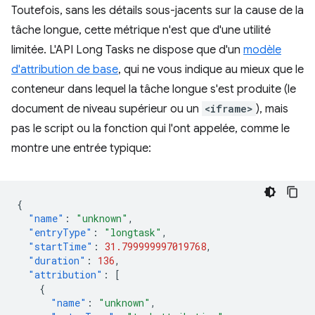
Toutefois, sans les détails sous-jacents sur la cause de la
tâche longue, cette métrique n'est que d'une utilité
limitée. L'API Long Tasks ne dispose que d'un
modèle
d'attribution de base
, qui ne vous indique au mieux que le
conteneur dans lequel la tâche longue s'est produite (le
document de niveau supérieur ou un
<iframe>
), mais
pas le script ou la fonction qui l'ont appelée, comme le
montre une entrée typique:
{
"name"
:
"unknown"
,
"entryType"
:
"longtask"
,
"startTime"
:
31.799999997019768
,
"duration"
:
136
,
"attribution"
:
[
{
"name"
:
"unknown"
,