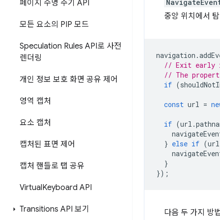
NavigateEven
페이지 수명 주기 API
중앙 위치에서 탐
모든 요소의 PIP 모드
Speculation Rules API로 사전
navigation
.
addEv
렌더링
// Exit early 
// The propert
개인 정보 보호 화면 공유 제어
if
(
shouldNotI
영역 캡처
const
url
=
ne
요소 캡처
if
(
url
.
pathna
navigateEven
}
else
if
(
url
캡처된 표면 제어
navigateEven
}
캡처 핸들로 탭 공유
});
Virtual
Keyboard API
Transitions API 보기
다음 두 가지 방