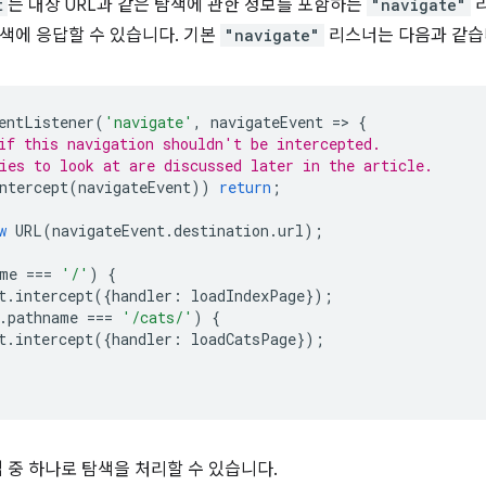
t
는 대상 URL과 같은 탐색에 관한 정보를 포함하는
"navigate"
리
색에 응답할 수 있습니다. 기본
"navigate"
리스너는 다음과 같습
entListener
(
'navigate'
,
navigateEvent
=
>
{
if this navigation shouldn't be intercepted.
ies to look at are discussed later in the article.
ntercept
(
navigateEvent
))
return
;
w
URL
(
navigateEvent
.
destination
.
url
);
me
===
'/'
)
{
t
.
intercept
({
handler
:
loadIndexPage
});
.
pathname
===
'/cats/'
)
{
t
.
intercept
({
handler
:
loadCatsPage
});
법 중 하나로 탐색을 처리할 수 있습니다.