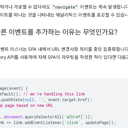
지하거나 가로챌 수 없더라도
"navigate"
이벤트는 계속 발생합니다
이트를 떠나는 것을 나타내는 애널리틱스 이벤트를 로깅할 수 있습니
른 이벤트를 추가하는 이유는 무엇인가요?
벤트 리스너는 SPA 내에서 URL 변경사항 처리를 중앙 집중화합니다.
tory API를 사용하여 자체 SPA의 라우팅을 작성한 적이 있다면 다
age
(
event
)
{
efault
();
// we're handling this link
.
pushState
(
null
,
''
,
event
.
target
.
href
);
p page based on new URL
..
document
.
querySelectorAll
(
'a[href]'
)];
nk
=
>
link
.
addEventListener
(
'click'
,
updatePage
));