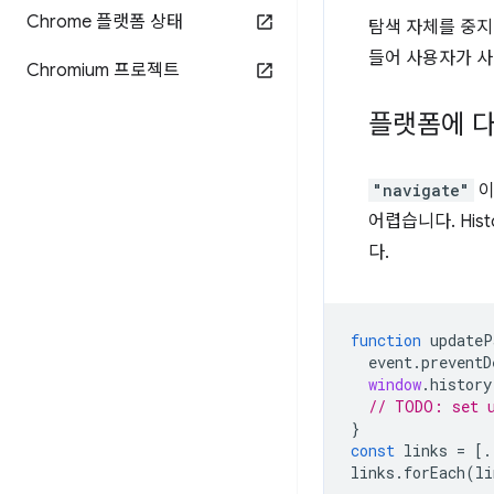
Chrome 플랫폼 상태
탐색 자체를 중
들어 사용자가 사
Chromium 프로젝트
플랫폼에 다
"navigate"
이
어렵습니다. His
다.
function
updateP
event
.
preventD
window
.
history
// TODO: set u
}
const
links
=
[.
links
.
forEach
(
li