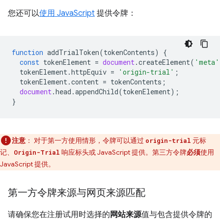
您还可以
使用 JavaScript
提供令牌：
function
addTrialToken
(
tokenContents
)
{
const
tokenElement
=
document
.
createElement
(
'meta'
tokenElement
.
httpEquiv
=
'origin-trial'
;
tokenElement
.
content
=
tokenContents
;
document
.
head
.
appendChild
(
tokenElement
);
}
注意
：
对于第一方使用情形，令牌可以通过
元标
origin-trial
记、
响应标头或 JavaScript 提供。第三方令牌
必须
使用
Origin-Trial
JavaScript 提供。
第一方令牌来源与网页来源匹配
请确保您在注册试用时选择的
网站来源
值与包含提供令牌的