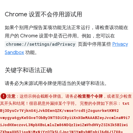
Chrome 设置不会停用源试用
如果个别用户报告某项功能无法正常运行，请检查该功能在
用户的 Chrome 设置中是否已停用。例如，您可以在
chrome://settings/adPrivacy
页面中停用某些
Privacy
Sandbox
功能。
关键字和语法正确
请务必为来源试用令牌使用适当的关键字和语法。
注意
：这些示例会截断令牌值。请务必
检查整个令牌
，或者至少检查
其开头和结尾！很容易意外漏掉某个字符。 完整的令牌如下所示：
txt
Bj3DysCv1VjknU4jJvkDEwnQZK/vmse1rcd5jZogunrkwtKW92
vmygya6gyKe5GveTObBy3NT5DiC8yiiXnXGwMAAABZeyJvcmlnaW9i7
iJodHXwczovL3NpbXBsLmluZm86NDQzIiwiZmVhdHVyZSI6Ik5BIiwi
ZXhwaXH5IjoxNjMxNjYzOTk5LCJpc1N1YmRvbWFpbiI6dHJ1ZX0=