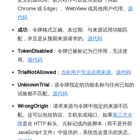
Chrome 或 Edge）、WebView 或其他用户代理。
源
代码
成功
：令牌格式正确、未过期、与来源试用功能匹
配，并且是从预期来源请求的。
源代码
TokenDisabled
：令牌已被标记为已停用，无法使
用。
源代码
TrialNotAllowed
：
当前用户无法试用来源
。
源代码
UnknownTrial
：该令牌指定的功能名称与任何已知的
试验都不匹配。
源代码
WrongOrigin
：请求来源与令牌中指定的来源不匹
配。这可以包括协议、主机名或端口。如果
第三方令
牌
是在 HTTP 标头、元标记或内嵌脚本（而不是外部
JavaScript 文件）中提供的，系统也会显示此状态。