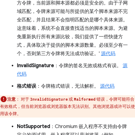
方令牌，当前源和脚本源都必须是安全的。由于子网
域匹配，令牌来源可能与所提供的某个脚本来源不完
全匹配，并且结果不会指明匹配的是哪个具体来源。
这意味着，系统不会直接查找适当的脚本来源。为避
免重新执行所有来源比较，我们提供了一些快捷方
式，具体取决于提供的脚本来源数量。必须至少有一
个，否则第三方令牌将无法成功验证。'
源代码
InvalidSignature
：令牌的签名无效或格式有误。
源
代码
格式错误
：令牌格式错误，无法解析。
源代码
注意
：
对于
或
错误，令牌可能符合
InvalidSignature
Malformed
有效格式，但当前浏览器或浏览器版本无法识别。其他浏览器或许可以使
用该令牌。
NotSupported
：Chromium 嵌入程序不支持由令牌
定义的源试用。嵌入程序可以是浏览器（例如