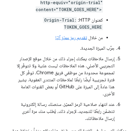
http-equiv="origin-trial"
content="TOKEN_GOES_HERE">
كعنوان HTTP:
Origin-Trial:
TOKEN_GOES_HERE
من خلال
تقديم رمز مميّز آليًا
جرِّب الميزة الجديدة.
إرسال ملاحظات يمكنك إجراء ذلك من خلال موقع الإصدار
التجريبي الأصلي. هذه الملاحظات ليست علنية ولا تتوفّر إلا
لمجموعة محدودة من موظفي فريق Chrome. توفّر كل
فترة تجريبية أيضًا رابطًا لملاحظات المنتدى العفوية. يشير
هذا عادةً إلى الميزة على GitHub أو بعض القنوات العامة
الأخرى.
عند انتهاء صلاحية الرمز المميّز، ستصلك رسالة إلكترونية
تتضمّن رابطًا للتجديد. لإجراء ذلك، يُطلب منك مرة أخرى
إرسال ملاحظاتك.
يمكنك التسجيل في الفترة التجريبية نفسها لمواقع منشأ مختلفة عدة