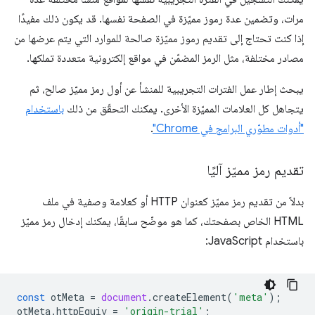
مرات، وتضمين عدة رموز مميّزة في الصفحة نفسها. قد يكون ذلك مفيدًا
إذا كنت تحتاج إلى تقديم رموز مميّزة صالحة للموارد التي يتم عرضها من
مصادر مختلفة، مثل الرمز المضمّن في مواقع إلكترونية متعددة تملكها.
يبحث إطار عمل الفترات التجريبية للمنشأ عن أول رمز مميّز صالح، ثم
يتجاهل كل العلامات المميّزة الأخرى. يمكنك التحقّق من ذلك
باستخدام
"أدوات مطوّري البرامج في Chrome"
.
تقديم رمز مميّز آليًا
بدلاً من تقديم رمز مميّز كعنوان HTTP أو كعلامة وصفية في ملف
HTML الخاص بصفحتك، كما هو موضّح سابقًا، يمكنك إدخال رمز مميّز
باستخدام JavaScript:
const
otMeta
=
document
.
createElement
(
'meta'
);
otMeta
.
httpEquiv
=
'origin-trial'
;