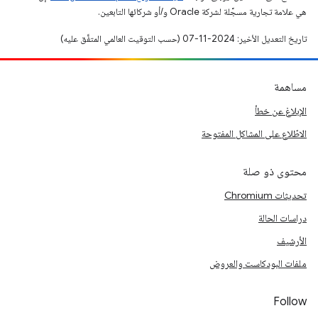
هي علامة تجارية مسجَّلة لشركة Oracle و/أو شركائها التابعين.
تاريخ التعديل الأخير: 2024-11-07 (حسب التوقيت العالمي المتفَّق عليه)
مساهمة
الإبلاغ عن خطأ
الاطّلاع على المشاكل المفتوحة
محتوى ذو صلة
تحديثات Chromium
دراسات الحالة
الأرشيف
ملفات البودكاست والعروض
Follow