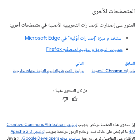
المتصفحات الأخرى
العثور على إصدارات الإصدارات التجريبية الأصلية في متصفّحات أخرى:
استخدام ميزة "إصدارات أوّلية" في Microsoft Edge
عمليات التجربة والتقييم لمتصفّح Firefox
السابق
التالي
خيارات Chrome المتنوعة
مراحل التجربة والتقييم التابعة لجهات خارجية
هل كان المحتوى مفيدًا؟
إنّ محتوى هذه الصفحة مرخّص بموجب
ترخيص Creative Commons Attribution
4.0‏
ما لم يُنصّ على خلاف ذلك، ونماذج الرموز مرخّصة بموجب
ترخيص Apache 2.0‏
.
للاطّلاع على التفاصيل، يُرجى مراجعة
سياسات موقع Google Developers‏
. إنّ Java