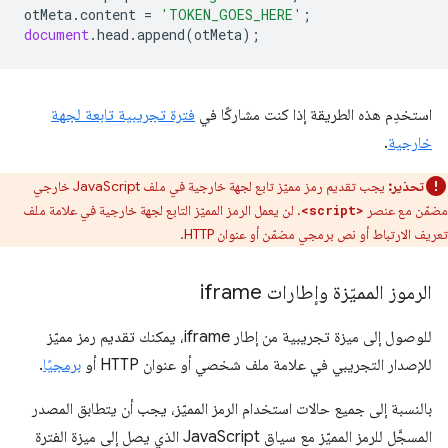
otMeta
.
content
=
'TOKEN_GOES_HERE'
;
document
.
head
.
append
(
otMeta
);
استخدِم هذه الطريقة إذا كنت مشاركًا في
فترة تجريبية تابعة لجهة
خارجية
.
تحذير:
يجب تقديم رمز مميّز تابع لجهة خارجية في ملف JavaScript خارجي
مضمّن مع عنصر
. لن يعمل الرمز المميّز التابع لجهة خارجية في علامة ملف
<script>
تعريف الارتباط أو نص برمجي مضمّن أو عنوان HTTP.
الرموز المميّزة وإطارات iframe
للوصول إلى ميزة تجريبية من إطار iframe، يمكنك تقديم رمز مميّز
للإصدار التجريبي في علامة ملف شخصي أو عنوان HTTP أو
برمجيًا
.
بالنسبة إلى جميع حالات استخدام الرمز المميّز، يجب أن يتطابق المصدر
المسجَّل للرمز المميّز مع سياق JavaScript الذي يصل إلى ميزة الفترة