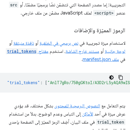
التجريبية: إما مصدر الصفحة التي تتضمّن نصًا برمجيًا مضمّنًا، أو
src
عنصر
<script>
لملف JavaScript مضمّن من ملف خارجي.
الرموز المميّزة والإضافات
لاستخدام ميزة تجريبية في
نص برمجي في الخلفية
أو
نافذة منبثقة
أو
لوحة جانبية
أو
مستند خارج الشاشة
، استخدِم
مفتاح
trial_tokens
في
ملف manifest.json
.
"trial_tokens"
:
[
"AnlT7gRo/750gGKtoI/A3D2rL5yAQA9wI
يتم التعامل مع
النصوص البرمجية للمحتوى
بشكل مختلف. قد يؤدي
عرض ميزة في أحد
الأماكن
إلى التباس وعدم الوضوح. بدلاً من استخدام
trial_token
في ملف البيان، أضِف الرمز المميّز إلى الصفحة بإحدى