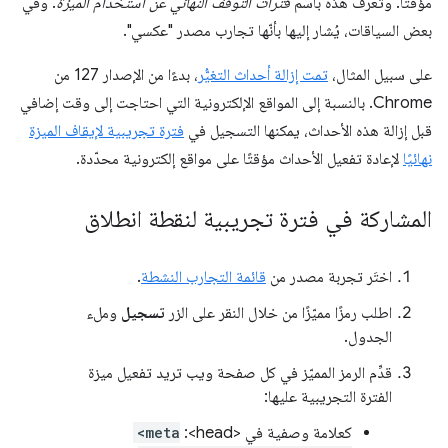
مؤقتًا. وتُعرف هذه باسم
فترات التوقف النهائي عن استخدام الميزة
. وفي
بعض السياقات، يُشار إليها بأنّها تجارب مصدر "عكسي".
على سبيل المثال،
تمت إزالة أحداث التغيُّر
، بدءًا من الإصدار 127 من
Chrome. بالنسبة إلى المواقع الإلكترونية التي احتاجت إلى وقت إضافي
قبل إزالة هذه الأحداث، يمكنها التسجيل في
فترة تجريبية لإيقاف الميزة
نهائيًا
لإعادة تفعيل الأحداث مؤقتًا على مواقع إلكترونية محدّدة.
المشاركة في فترة تجريبية لنقطة انطلاق
اختَر تجربة مصدر من
قائمة التجارب النشطة
.
اطلب رمزًا مميّزًا من خلال النقر على الزر
تسجيل
وملء
الجدول.
قدِّم الرمز المميّز في كل صفحة ويب تريد تفعيل ميزة
الفترة التجريبية عليها:
كعلامة وصفية في <head>:
<meta