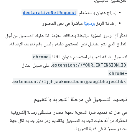
الطريقتَين التاليتَين:
إدراج عنوان باستخدام
declarativeNetRequest
إضافة الرمز
برمجيًا
مباشرةً في نص المحتوى
تذكَّر أنّ الرموز المميّزة مرتبطة بنطاقات معيّنة، لذا عليك التسجيل من أجل
النطاق الذي يتم تشغيل نص المحتوى عليه، وليس رقم تعريف الإضافة.
لتسجيل إضافة لتجربة، استخدِم عنوان URL
chrome-
extension://YOUR_EXTENSION_ID
، على سبيل المثال
chrome-
.
extension://ljjhjaakmncibonnjpaoglbhcjeolhkk
تجديد التسجيل في مرحلة التجربة والتقييم
في حال تم تمديد فترة التجربة لجهة مصدر، ستتلقّى رسالة إلكترونية
تحذّرك من أنّه عليك تجديد التسجيل وتقديم رمز مميّز جديد لكل جهة
مصدر مسجّلة في فترة التجربة.