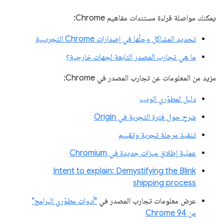
يمكنك مواصلة قراءة مستندات مفاهيم Chrome:
تحديد المشاكل وحلّها في إصدارات Chrome التجريبية
ما هي تجارب المصدر التابعة لجهات خارجية؟
مزيد من المعلومات عن تجارب المصدر في Chrome:
دليل لمطوّري الويب
شرح حول فترة التجربة في Origin
تنفيذ مرحلة تجربة وتقييم
عملية إطلاق ميزات جديدة في Chromium
Intent to explain: Demystifying the Blink
shipping process
عرض معلومات تجارب المصدر في
"أدوات مطوّري البرامج"
من Chrome 94