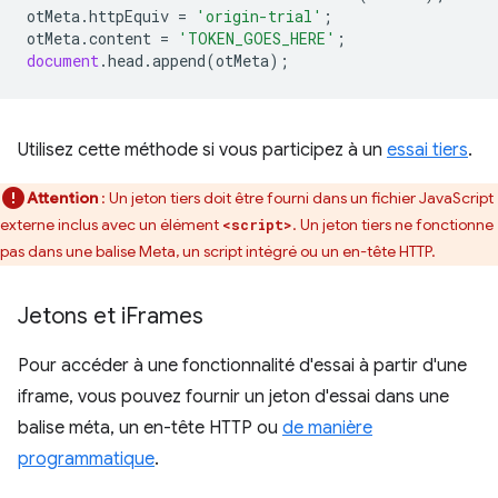
otMeta
.
httpEquiv
=
'origin-trial'
;
otMeta
.
content
=
'TOKEN_GOES_HERE'
;
document
.
head
.
append
(
otMeta
);
Utilisez cette méthode si vous participez à un
essai tiers
.
Attention
: Un jeton tiers doit être fourni dans un fichier JavaScript
externe inclus avec un élément
. Un jeton tiers ne fonctionne
<script>
pas dans une balise Meta, un script intégré ou un en-tête HTTP.
Jetons et i
Frames
Pour accéder à une fonctionnalité d'essai à partir d'une
iframe, vous pouvez fournir un jeton d'essai dans une
balise méta, un en-tête HTTP ou
de manière
programmatique
.