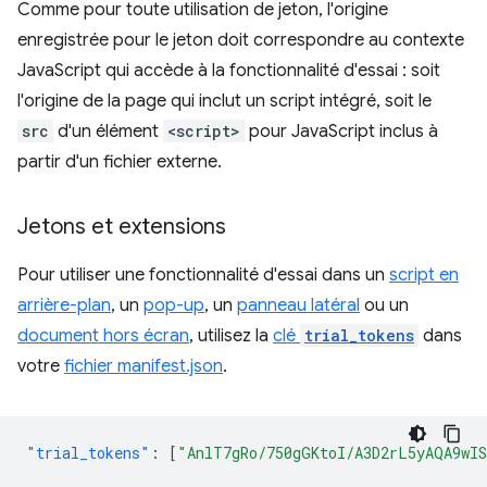
Comme pour toute utilisation de jeton, l'origine
enregistrée pour le jeton doit correspondre au contexte
JavaScript qui accède à la fonctionnalité d'essai : soit
l'origine de la page qui inclut un script intégré, soit le
src
d'un élément
<script>
pour JavaScript inclus à
partir d'un fichier externe.
Jetons et extensions
Pour utiliser une fonctionnalité d'essai dans un
script en
arrière-plan
, un
pop-up
, un
panneau latéral
ou un
document hors écran
, utilisez la
clé
trial_tokens
dans
votre
fichier manifest.json
.
"trial_tokens"
:
[
"AnlT7gRo/750gGKtoI/A3D2rL5yAQA9wI