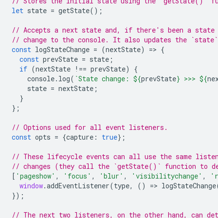
// Stores the initial state using the `getState()` f
let
state
=
getState
();
// Accepts a next state and, if there's been a state
// change to the console. It also updates the `state`
const
logStateChange
=
(
nextState
)
=
>
{
const
prevState
=
state
;
if
(
nextState
!==
prevState
)
{
console
.
log
(
`State change: 
${
prevState
}
 >>> 
${
ne
state
=
nextState
;
}
};
// Options used for all event listeners.
const
opts
=
{
capture
:
true
};
// These lifecycle events can all use the same liste
// changes (they call the `getState()` function to d
[
'pageshow'
,
'focus'
,
'blur'
,
'visibilitychange'
,
'
window
.
addEventListener
(
type
,
()
=
>
logStateChange
});
// The next two listeners, on the other hand, can de