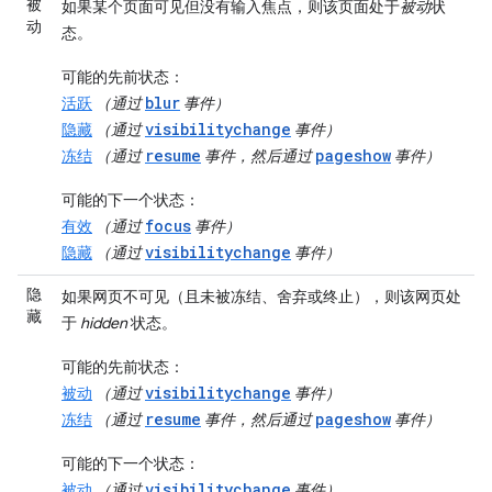
被
如果某个页面可见但没有输入焦点，则该页面处于
被动
状
动
态。
可能的先前状态
：
blur
活跃
（通过
事件）
visibilitychange
隐藏
（通过
事件）
resume
pageshow
冻结
（通过
事件，然后通过
事件）
可能的下一个状态
：
focus
有效
（通过
事件）
visibilitychange
隐藏
（通过
事件）
隐
如果网页不可见（且未被冻结、舍弃或终止），则该网页处
藏
于
hidden
状态。
可能的先前状态
：
visibilitychange
被动
（通过
事件）
resume
pageshow
冻结
（通过
事件，然后通过
事件）
可能的下一个状态
：
visibilitychange
被动
（通过
事件）