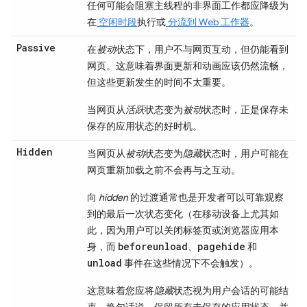
任何可能会阻塞主线程的非界面工作都应降级为
在
空闲时段
执行或
分流到 Web 工作器
。
Passive
在
被动
状态下，用户不与网页互动，但仍能看到
网页。这意味着界面更新和动画应该仍然流畅，
但这些更新发生的时间不太重要。
当网页从
活跃
状态变为
被动
状态时，正是保存未
保存的应用状态的好时机。
Hidden
当网页从
被动
状态变为
隐藏
状态时，用户可能在
网页重新加载之前不会再与之互动。
向
hidden
的过渡通常也是开发者可以可靠观察
到的最后一次状态变化（在移动设备上尤其如
此，因为用户可以关闭标签页或浏览器应用本
beforeunload
pagehide
身，而
、
和
unload
事件在这些情况下不会触发）。
这意味着您应将
隐藏
状态视为用户会话的可能结
束。换句话说，保留所有未保存的应用状态，并