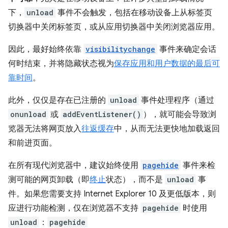
下，
unload
事件不会触发，包括在移动设备上从标签页
切换器中关闭标签页，或从应用切换器中关闭浏览器应用。
因此，最好始终依靠
visibilitychange
事件来确定会话
何时结束，并将隐藏状态视为
保存应用和用户数据的最后可
靠时间
。
此外，仅仅是存在已注册的
unload
事件处理程序（通过
onunload
或
addEventListener()
），就可能会导致浏
览器无法将网页放入
往返缓存
中，从而无法更快地加载返回
和前进页面。
在所有现代浏览器中，建议始终使用
pagehide
事件来检
测可能的网页卸载（即
终止
状态），而不是
unload
事
件。如果您需要支持 Internet Explorer 10 及更低版本，则
应进行功能检测，仅在浏览器不支持
pagehide
时使用
unload
：
pagehide