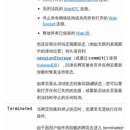
关闭活跃的
WebRTC
连接。
停止所有网络轮询或关闭所有打开的
Web
Socket
连接。
释放所有已保留的
Web 锁
。
您还应将任何动态视图状态（例如无限列表视图
中的滚动位置）持久保存到
sessionStorage
commit()
（或通过
使用
IndexedDB
），以便在网页被舍弃并在稍后重新
加载时恢复这些状态。
如果页面从
冻结
状态转换回
隐藏
状态，您可以重
新打开任何已关闭的连接，或重新启动在页面最
初冻结时停止的任何轮询。
Terminated
当网页转换到
终止
状态时，您通常无需执行任何
操作。
由于因用户操作而卸载的网页在进入
terminated