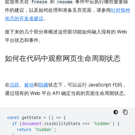
如需有关在
freeze
和
resume
事件中应执行哪些重要操
作的建议，以及如何处理和准备丢弃页面，请参阅
针对每种
状态的开发者建议
。
接下来的几个部分将概述这些新功能如何融入现有的 Web
平台状态和事件。
如何在代码中观察网页生命周期状态
在
活跃
、
被动
和
隐藏
状态下，可以运行 JavaScript 代码，
通过现有的 Web 平台 API 确定当前的页面生命周期状态。
const
getState
=
()
=
>
{
if
(
document
.
visibilityState
===
'hidden'
)
{
return
'hidden'
;