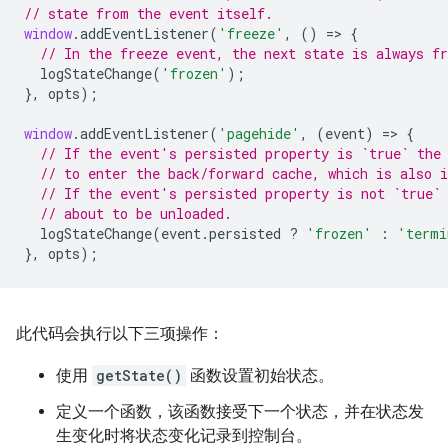
// state from the event itself.
window
.
addEventListener
(
'freeze'
,
()
=
>
{
// In the freeze event, the next state is always fr
logStateChange
(
'frozen'
);
},
opts
);
window
.
addEventListener
(
'pagehide'
,
(
event
)
=
>
{
// If the event's persisted property is `true` the
// to enter the back/forward cache, which is also i
// If the event's persisted property is not `true`
// about to be unloaded.
logStateChange
(
event
.
persisted
?
'frozen'
:
'termi
},
opts
);
此代码会执行以下三项操作：
使用
getState()
函数设置初始状态。
定义一个函数，该函数接受下一个状态，并在状态发
生变化时将状态变化记录到控制台。