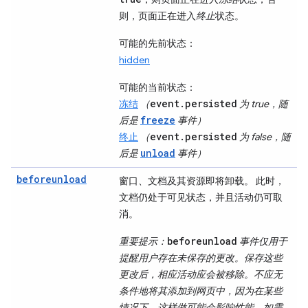
则，页面正在进入
终止
状态。
可能的先前状态
：
hidden
可能的当前状态
：
event.persisted
冻结
（
为 true，随
freeze
后是
事件）
event.persisted
终止
（
为 false，随
unload
后是
事件）
beforeunload
窗口、文档及其资源即将卸载。 此时，
文档仍处于可见状态，并且活动仍可取
消。
beforeunload
重要提示
：
事件仅用于
提醒用户存在未保存的更改。保存这些
更改后，相应活动应会被移除。不应无
条件地将其添加到网页中，因为在某些
情况下，这样做可能会影响性能。如需