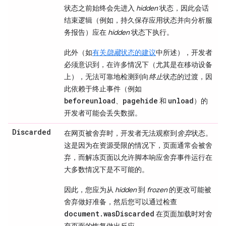
状态之前始终会先进入
hidden
状态，因此会话
结束逻辑（例如，持久保存应用状态并向分析服
务报告）应在
hidden
状态下执行。
此外（如
有关
隐藏
状态的建议
中所述），开发者
必须意识到，在许多情况下（尤其是在移动设备
上），无法可靠地检测到向
终止
状态的过渡，因
此依赖于终止事件（例如
beforeunload
pagehide
unload
、
和
）的
开发者可能会丢失数据。
Discarded
在网页被舍弃时，开发者无法观察到
舍弃
状态。
这是因为在资源受限的情况下，页面通常会被舍
弃，而解冻页面以允许脚本响应舍弃事件运行在
大多数情况下是不可能的。
因此，您应为从
hidden
到
frozen
的更改可能被
舍弃做好准备，然后您可以通过检查
document.wasDiscarded
在页面加载时对舍
弃页面的恢复做出反应。