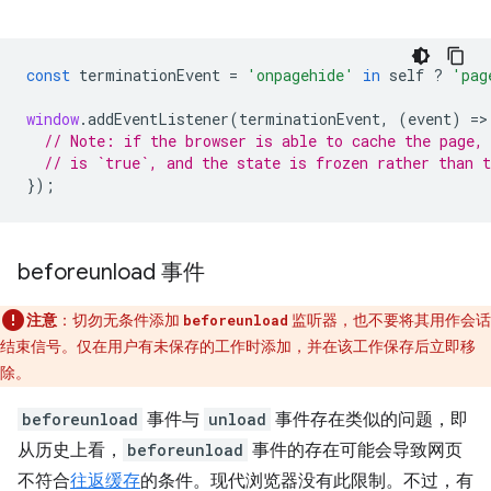
const
terminationEvent
=
'onpagehide'
in
self
?
'pag
window
.
addEventListener
(
terminationEvent
,
(
event
)
=
>
// Note: if the browser is able to cache the page,
// is `true`, and the state is frozen rather than 
});
beforeunload 事件
注意
：切勿无条件添加
监听器，也不要将其用作会话
beforeunload
结束信号。仅在用户有未保存的工作时添加，并在该工作保存后立即移
除。
beforeunload
事件与
unload
事件存在类似的问题，即
从历史上看，
beforeunload
事件的存在可能会导致网页
不符合
往返缓存
的条件。现代浏览器没有此限制。不过，有