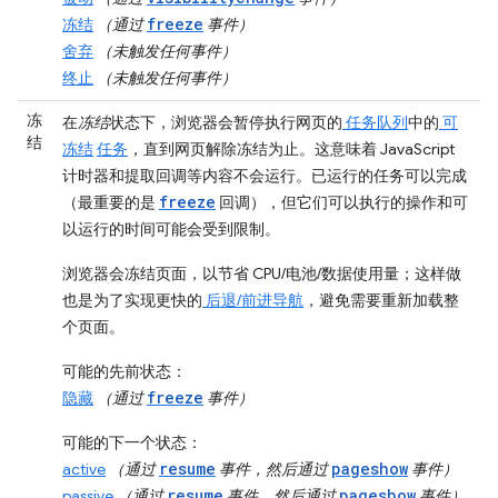
freeze
冻结
（通过
事件）
舍弃
（未触发任何事件）
终止
（未触发任何事件）
冻
在
冻结
状态下，浏览器会暂停执行网页的
任务队列
中的
可
结
冻结
任务
，直到网页解除冻结为止。这意味着 JavaScript
计时器和提取回调等内容不会运行。已运行的任务可以完成
freeze
（最重要的是
回调），但它们可以执行的操作和可
以运行的时间可能会受到限制。
浏览器会冻结页面，以节省 CPU/电池/数据使用量；这样做
也是为了实现更快的
后退/前进导航
，避免需要重新加载整
个页面。
可能的先前状态
：
freeze
隐藏
（通过
事件）
可能的下一个状态
：
resume
pageshow
active
（通过
事件，然后通过
事件）
resume
pageshow
passive
（通过
事件，然后通过
事件）