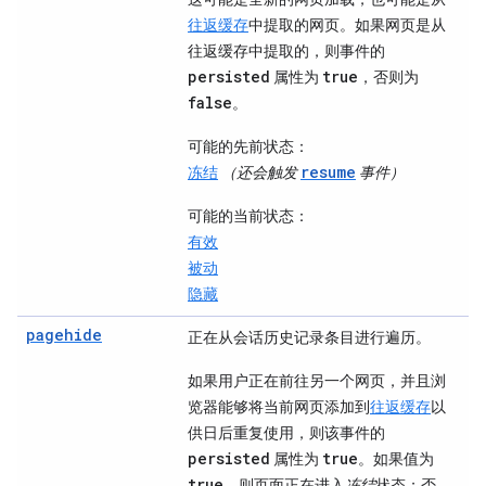
往返缓存
中提取的网页。如果网页是从
往返缓存中提取的，则事件的
persisted
true
属性为
，否则为
false
。
可能的先前状态
：
resume
冻结
（还会触发
事件）
可能的当前状态
：
有效
被动
隐藏
pagehide
正在从会话历史记录条目进行遍历。
如果用户正在前往另一个网页，并且浏
览器能够将当前网页添加到
往返缓存
以
供日后重复使用，则该事件的
persisted
true
属性为
。如果值为
true
，则页面正在进入
冻结
状态；否