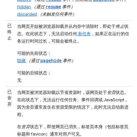
resume
hidden
（通过
事件）
discarded
（未触发任何事件）
已
当网页开始被浏览器卸载并从内存中清除时，即处于
终止
状
终
态。在此状态下，无法启动任何
新任务
，如果正在运行的任
止
务运行时间过长，可能会被终止。
可能的先前状态
：
pagehide
隐藏
（通过
事件）
可能的后续状态
：
无
已
当网页被浏览器卸载以节省资源时，该网页处于
舍弃
状态。
舍
在此状态下，无法运行任何任务、事件回调或 JavaScript，
弃
因为舍弃通常发生在资源受限的情况下，此时无法启动新进
程。
在
舍弃
状态下，即使网页已消失，标签页本身（包括标签页
标题和 favicon）通常对用户可见。