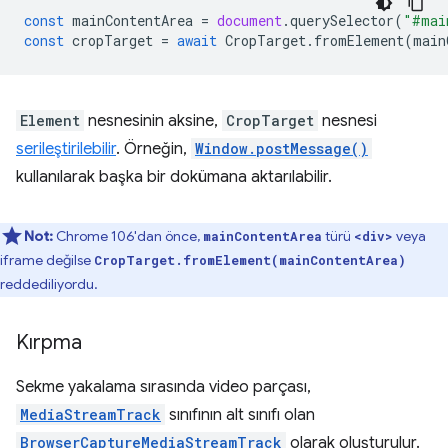
const
mainContentArea
=
document
.
querySelector
(
"#mai
const
cropTarget
=
await
CropTarget
.
fromElement
(
main
Element
nesnesinin aksine,
CropTarget
nesnesi
serileştirilebilir
. Örneğin,
Window.postMessage()
kullanılarak başka bir dokümana aktarılabilir.
Not:
Chrome 106'dan önce,
türü
veya
mainContentArea
<div>
iframe değilse
CropTarget.fromElement(mainContentArea)
reddediliyordu.
Kırpma
Sekme yakalama sırasında video parçası,
MediaStreamTrack
sınıfının alt sınıfı olan
BrowserCaptureMediaStreamTrack
olarak oluşturulur.