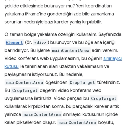
şekilde etkileşimde bulunuyor mu? Yeni koordinatları
yakalama iFrame'ine gönderdiğinizde bile zamanlama
sorunları nedeniyle bazı kareler yanlış kırpılabilir.
O zaman bölge yakalama özelliğini kullanalım. Sayfanızda
Element
(ör.
<div>
) bulunuyor ve bu öğe ana içeriği
barındırıyor. Bu işleme
mainContentArea
adını verelim.
Video konferans web uygulamasının, bu öğenin
sınırlayıcı
kutusu
ile tanımlanan alanı uzaktan yakalamasını ve
paylaşmasını istiyorsunuz. Bu nedenle,
mainContentArea
öğesinden
CropTarget
türetirsiniz.
Bu
CropTarget
değerini video konferans web
uygulamasına iletirsiniz. Video parçası bu
CropTarget
kullanılarak kırpıldıktan sonra, bu parçadaki kareler artık
yalnızca
mainContentArea
sınırlayıcı kutusunun içinde
kalan piksellerden oluşur.
mainContentArea
boyutu,