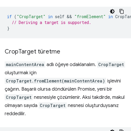
if
(
"CropTarget"
in
self
 && 
"fromElement"
in
CropTa
// Deriving a target is supported.
}
Crop
Target türetme
mainContentArea
adlı öğeye odaklanalım.
CropTarget
oluşturmak için
CropTarget.fromElement(mainContentArea)
işlevini
çağırın. Başarılı olursa döndürülen Promise, yeni bir
CropTarget
nesnesiyle çözümlenir. Aksi takdirde, makul
olmayan sayıda
CropTarget
nesnesi oluşturduysanız
reddedilir.