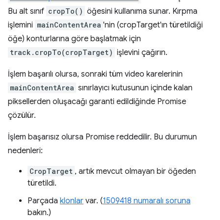
Bu alt sınıf
cropTo()
öğesini kullanıma sunar. Kırpma
işlemini
mainContentArea
'nin (cropTarget'ın türetildiği
öğe) konturlarına göre başlatmak için
track.cropTo(cropTarget)
işlevini çağırın.
İşlem başarılı olursa, sonraki tüm video karelerinin
mainContentArea
sınırlayıcı kutusunun içinde kalan
piksellerden oluşacağı garanti edildiğinde Promise
çözülür.
İşlem başarısız olursa Promise reddedilir. Bu durumun
nedenleri:
CropTarget
, artık mevcut olmayan bir öğeden
türetildi.
Parçada
klonlar
var. (
1509418 numaralı soruna
bakın.)