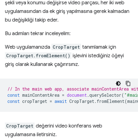
şekli veya konumu değişirse video parçası, her iki web
uygulamasından da ek giriş yapılmasına gerek kalmadan
bu değişikliği takip eder.
Bu adımları tekrar inceleyelim:
Web uygulamanızda
CropTarget
tanımlamak için
CropTarget.fromElement()
işlevini istediğiniz öğeyi
giriş olarak kullanarak çağırırsınız.
// In the main web app, associate mainContentArea wi
const
mainContentArea
=
document
.
querySelector
(
"#mai
const
cropTarget
=
await
CropTarget
.
fromElement
(
main
CropTarget
değerini video konferans web
uygulamasına iletirsiniz.