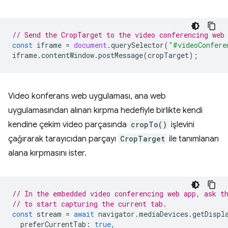
// Send the CropTarget to the video conferencing web
const
iframe
=
document
.
querySelector
(
"#videoConfere
iframe
.
contentWindow
.
postMessage
(
cropTarget
);
Video konferans web uygulaması, ana web
uygulamasından alınan kırpma hedefiyle birlikte kendi
kendine çekim video parçasında
cropTo()
işlevini
çağırarak tarayıcıdan parçayı
CropTarget
ile tanımlanan
alana kırpmasını ister.
// In the embedded video conferencing web app, ask t
// to start capturing the current tab.
const
stream
=
await
navigator
.
mediaDevices
.
getDispl
preferCurrentTab
:
true
,