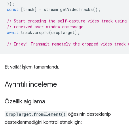
});
const
[
track
]
=
stream
.
getVideoTracks
();
// Start cropping the self-capture video track using
// received over window.onmessage.
await
track
.
cropTo
(
cropTarget
);
// Enjoy! Transmit remotely the cropped video track 
Et voilà! İşlem tamamlandı.
Ayrıntılı inceleme
Özellik algılama
CropTarget.fromElement()
öğesinin desteklenip
desteklenmediğini kontrol etmek için: