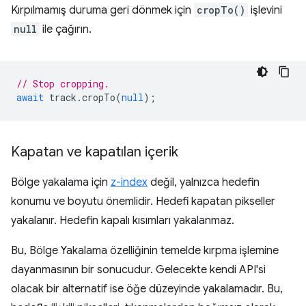
Kırpılmamış duruma geri dönmek için
cropTo()
işlevini
null
ile çağırın.
// Stop cropping.
await
track
.
cropTo
(
null
);
Kapatan ve kapatılan içerik
Bölge yakalama için
z-index
değil, yalnızca hedefin
konumu ve boyutu önemlidir. Hedefi kapatan pikseller
yakalanır. Hedefin kapalı kısımları yakalanmaz.
Bu, Bölge Yakalama özelliğinin temelde kırpma işlemine
dayanmasının bir sonucudur. Gelecekte kendi API'si
olacak bir alternatif ise öğe düzeyinde yakalamadır. Bu,