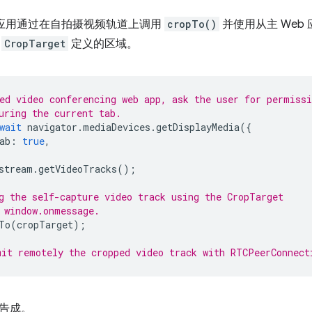
b 应用通过在自拍摄视频轨道上调用
cropTo()
并使用从主 Web
到
CropTarget
定义的区域。
ed video conferencing web app, ask the user for permissi
uring the current tab.
wait
navigator
.
mediaDevices
.
getDisplayMedia
({
ab
:
true
,
stream
.
getVideoTracks
();
g the self-capture video track using the CropTarget
 window.onmessage.
To
(
cropTarget
);
it remotely the cropped video track with RTCPeerConnect
告成。