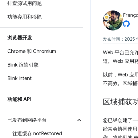
排查源试用问题
Franço
功能弃用和移除
浏览器开发
发布时间：2025 年
Chrome 和 Chromium
Web 平台已
道。Web 应
Blink 渲染引擎
以前，Web 
Blink intent
不高效。区域捕
功能和 API
区域捕获
已发布到网络平台
您已经创建了一个
经常会协同使用
往返缓存 not
Restored
作，将他们的 W