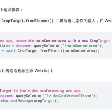
下这些步骤：
用
CropTarget.fromElement()
并将所选元素作为输入，在 We
eb app, associate mainContentArea with a new CropTarget
tArea
=
document
.
querySelector
(
"#mainContentArea"
);
=
await
CropTarget
.
fromElement
(
mainContentArea
);
et
传递给视频会议 Web 应用。
Target to the video conferencing web app.
ocument
.
querySelector
(
"#videoConferenceIframe"
);
ndow
.
postMessage
(
cropTarget
);