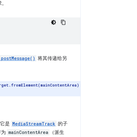
求。
.postMessage()
将其传递给另
rget.fromElement(mainContentArea)
，它是
MediaStreamTrack
的子
剪为
mainContentArea
（派生