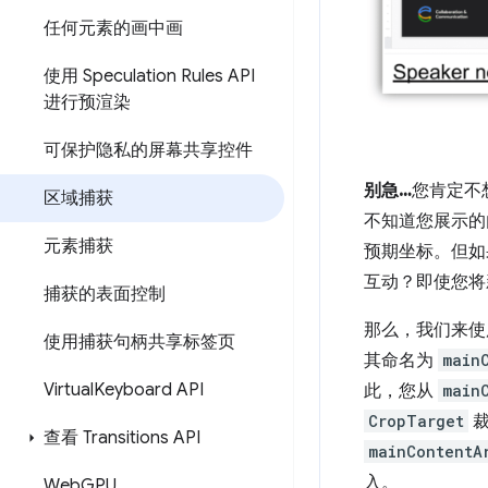
任何元素的画中画
使用 Speculation Rules API
进行预渲染
可保护隐私的屏幕共享控件
别急…
您肯定不
区域捕获
不知道您展示的
元素捕获
预期坐标。但如
互动？即使您将
捕获的表面控制
那么，我们来使
使用捕获句柄共享标签页
其命名为
main
Virtual
Keyboard API
此，您从
main
CropTarget
裁
查看 Transitions API
mainContentA
入。
Web
GPU