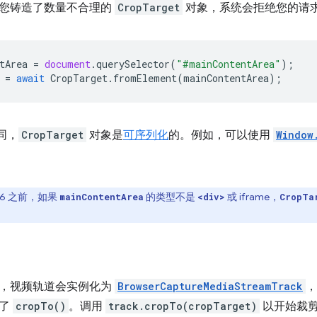
您铸造了数量不合理的
CropTarget
对象，系统会拒绝您的请
tArea
=
document
.
querySelector
(
"#mainContentArea"
);
=
await
CropTarget
.
fromElement
(
mainContentArea
);
同，
CropTarget
对象是
可序列化
的。例如，可以使用
Window
106 之前，如果
的类型不是
或 iframe，
mainContentArea
<div>
CropTa
，视频轨道会实例化为
BrowserCaptureMediaStreamTrack
开了
cropTo()
。调用
track.cropTo(cropTarget)
以开始裁