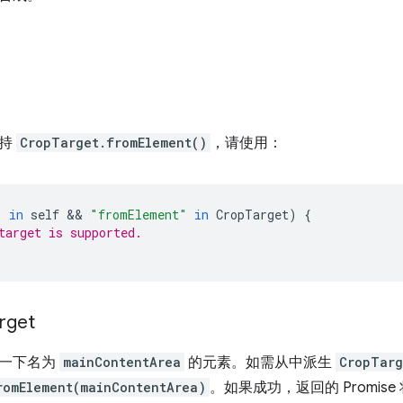
支持
CropTarget.fromElement()
，请使用：
"
in
self
 && 
"fromElement"
in
CropTarget
)
{
target is supported.
rget
解一下名为
mainContentArea
的元素。如需从中派生
CropTarg
romElement(mainContentArea)
。如果成功，返回的 Promis