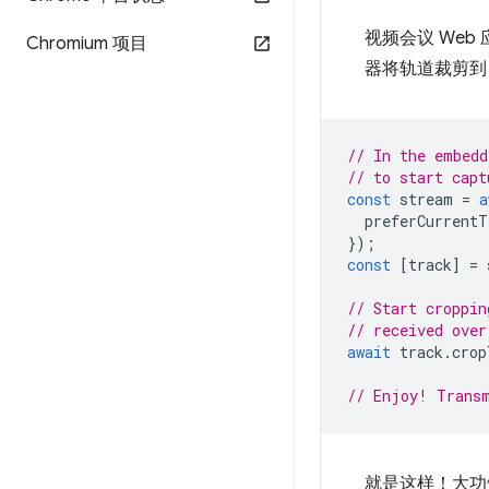
视频会议 We
Chromium 项目
器将轨道裁剪
// In the embedd
// to start capt
const
stream
=
a
preferCurrentT
});
const
[
track
]
=
// Start croppin
// received over
await
track
.
crop
// Enjoy! Transm
就是这样！大功