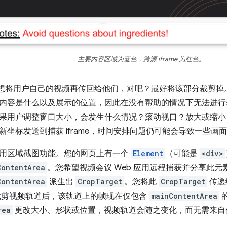
主要内容区域为蓝色，跨源 iframe 为红色。
想将用户自己的视频再传回给他们，对吧？最好将该部分裁剪掉。但如
内容是什么以及展示的位置，因此在没有帮助的情况下无法进行
果用户调整窗口大小，会发生什么情况？滚动视口？放大或缩小
新坐标发送到捕获 iframe，时间安排问题仍可能会导致一些画
用区域截图功能。您的网页上有一个
Element
（可能是
<div>
ContentArea
。您希望视频会议 Web 应用远程捕获并分享此元
ContentArea
派生出
CropTarget
。您将此
CropTarget
传递
剪视频轨道后，该轨道上的帧现在仅包含
mainContentArea
rea
更改大小、形状或位置，视频轨道会随之变化，而无需来自任