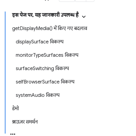
इस पेज पर, यह जानकारी उपलब्ध है
getDisplayMedia() में किए गए बदलाव
displaySurface विकल्प
monitorTypeSurfaces विकल्प
surfaceSwitching विकल्प
selfBrowserSurface विकल्प
systemAudio विकल्प
डेमो
ब्राउज़र समर्थन