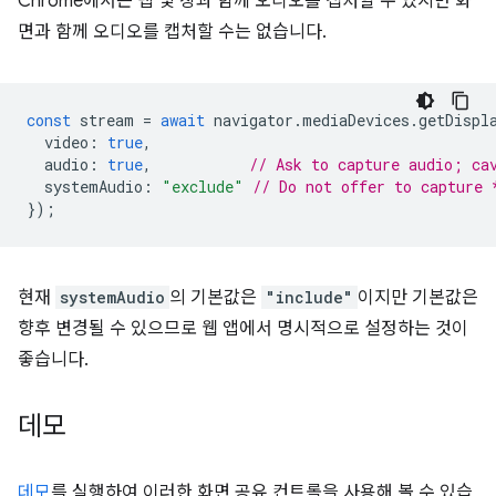
Chrome에서는 탭 및 창과 함께 오디오를 캡처할 수 있지만 화
면과 함께 오디오를 캡처할 수는 없습니다.
const
stream
=
await
navigator
.
mediaDevices
.
getDispl
video
:
true
,
audio
:
true
,
// Ask to capture audio; ca
systemAudio
:
"exclude"
// Do not offer to capture 
});
현재
systemAudio
의 기본값은
"include"
이지만 기본값은
향후 변경될 수 있으므로 웹 앱에서 명시적으로 설정하는 것이
좋습니다.
데모
데모
를 실행하여 이러한 화면 공유 컨트롤을 사용해 볼 수 있습