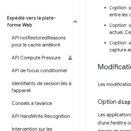
L'option
entre les 
Expédié vers la plate-
forme Web
L'option
actuel. Cel
API not
Restored
Reasons
L'option
pour le cache amélioré
capture a
API Compute Pressure
Modificat
API de focus conditionnel
Identifiants de session liés à
Les modificatio
l'appareil
Option
disp
Conseils à l'avance
Les application
API Hand
Write Recognition
d'une fenêtre 
Intervention sur les