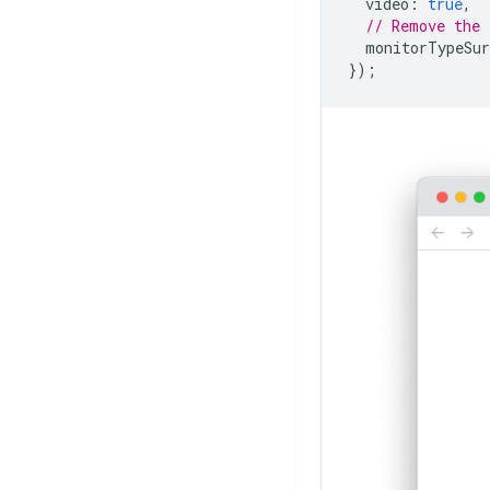
video
:
true
,
// Remove the 
monitorTypeSur
});