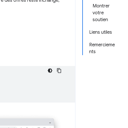
re des offres reste inchangé,
Montrer
votre
soutien
Liens utiles
Remercieme
nts