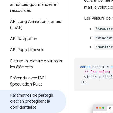
écrans de maniè
annonces gourmandes en
mais le volet c
ressources
Les valeurs de 
API Long Animation Frames
(Lo
AF)
"browser
"window
API Navigation
"monitor
API Page Lifecycle
Picture-in-picture pour tous
const
stream
=
a
les éléments
// Pre-select 
video
:
{
displ
Prérendu avec l'API
});
Speculation Rules
Paramètres de partage
d'écran protégeant la
confidentialité