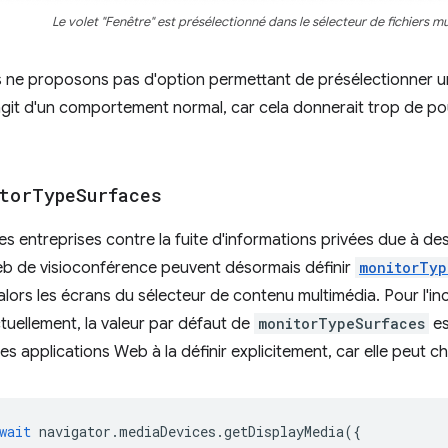
Le volet "Fenêtre" est présélectionné dans le sélecteur de fichiers m
 ne proposons pas d'option permettant de présélectionner u
s'agit d'un comportement normal, car cela donnerait trop de po
tor
Type
Surfaces
es entreprises contre la fuite d'informations privées due à de
eb de visioconférence peuvent désormais définir
monitorTyp
lors les écrans du sélecteur de contenu multimédia. Pour l'incl
ctuellement, la valeur par défaut de
monitorTypeSurfaces
e
 applications Web à la définir explicitement, car elle peut cha
wait
navigator
.
mediaDevices
.
getDisplayMedia
({