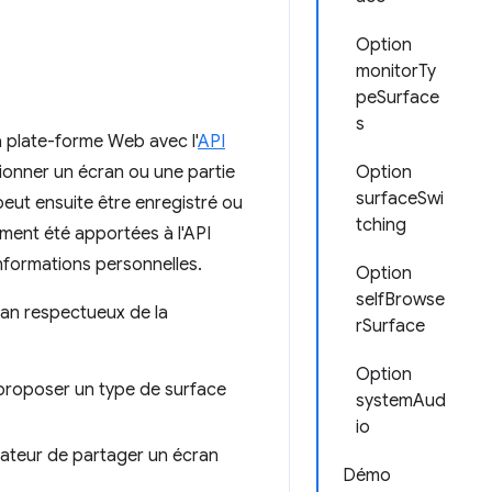
Option
monitorTy
peSurface
s
a plate-forme Web avec l'
API
tionner un écran ou une partie
Option
surfaceSwi
peut ensuite être enregistré ou
tching
mment été apportées à l'API
informations personnelles.
Option
selfBrowse
ran respectueux de la
rSurface
Option
 proposer un type de surface
systemAud
io
isateur de partager un écran
Démo