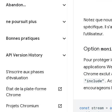
Abandon…
Notez que nous
ne poursuit plus
spécifique. Il 
l'utilisateur.
Bonnes pratiques
Option
moni
API Version History
Pour protéger l
applications W
S'inscrire aux phases
Chrome exclut a
d'évaluation
"include"
. A
encourageons les
État de la plate-forme
Chrome
Projets Chromium
const
stream
=
a