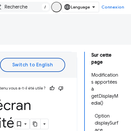
/
Connexion
Sur cette
page
Modification
s apportées
enu vous a-t-il été utile ?
à
getDisplayM
écran
edia()
Option
ité
displaySurf
ace