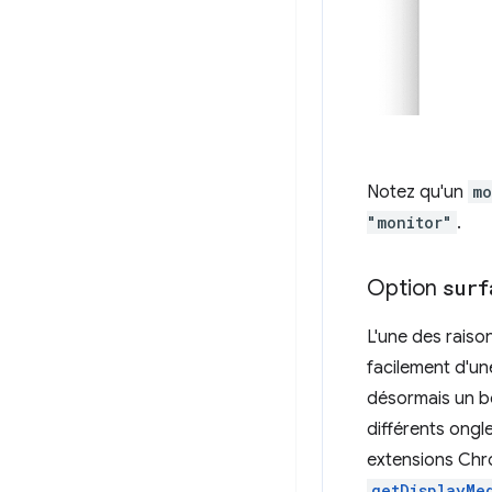
Notez qu'un
mo
"monitor"
.
Option
surf
L'une des raison
facilement d'u
désormais un bo
différents ongl
extensions Chro
getDisplayMe