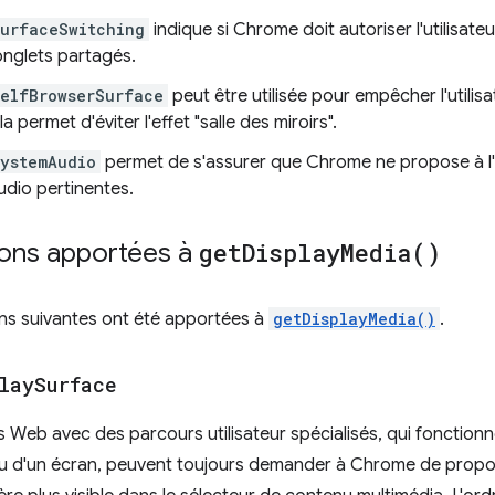
surfaceSwitching
indique si Chrome doit autoriser l'utilisa
onglets partagés.
selfBrowserSurface
peut être utilisée pour empêcher l'utilis
a permet d'éviter l'effet "salle des miroirs".
systemAudio
permet de s'assurer que Chrome ne propose à l'u
udio pertinentes.
ions apportées à
get
Display
Media(
)
ns suivantes ont été apportées à
getDisplayMedia()
.
lay
Surface
s Web avec des parcours utilisateur spécialisés, qui fonction
ou d'un écran, peuvent toujours demander à Chrome de propo