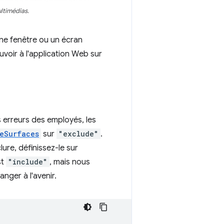
ultimédias.
ne fenêtre ou un écran
uvoir à l'application Web sur
s erreurs des employés, les
eSurfaces
sur
"exclude"
.
ure, définissez-le sur
st
"include"
, mais nous
nger à l'avenir.