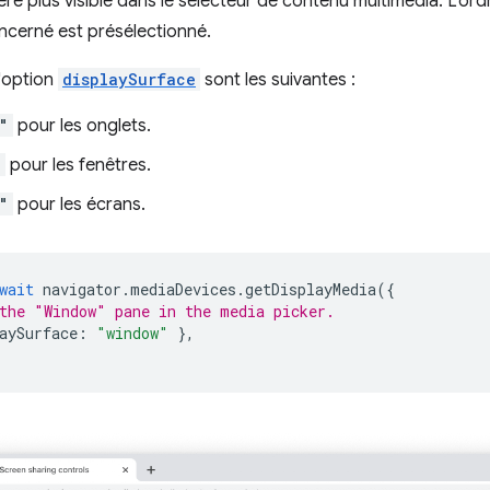
re plus visible dans le sélecteur de contenu multimédia. L'ord
oncerné est présélectionné.
l'option
displaySurface
sont les suivantes :
"
pour les onglets.
"
pour les fenêtres.
"
pour les écrans.
wait
navigator
.
mediaDevices
.
getDisplayMedia
({
the "Window" pane in the media picker.
aySurface
:
"window"
},