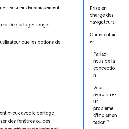
teur à basculer dynamiquement
Prise en
charge des
navigateurs
ateur de partager l'onglet
Commentair
es
tilisateur que les options de
Parlez-
nous de la
conceptio
n
Vous
rencontrez
un
problème
nent mieux avec le partage
d'implémen
ser des fenêtres ou des
tation ?