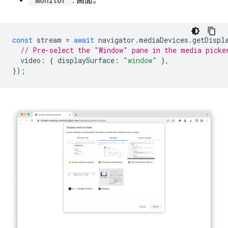
"monitor"
: 画面。
const
stream
=
await
navigator
.
mediaDevices
.
getDispl
// Pre-select the "Window" pane in the media picke
video
:
{
displaySurface
:
"window"
},
});