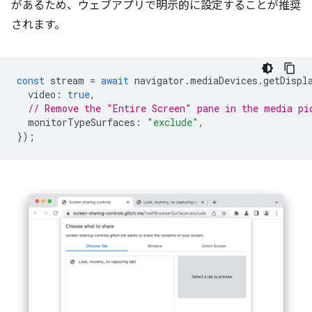
があるため、ウェブアプリで明示的に設定することが推奨
されます。
const
stream
=
await
navigator
.
mediaDevices
.
getDispl
video
:
true
,
// Remove the "Entire Screen" pane in the media pi
monitorTypeSurfaces
:
"exclude"
,
});