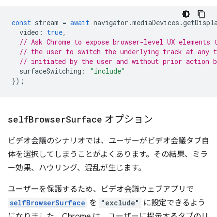
const
stream
=
await
navigator
.
mediaDevices
.
getDispl
video
:
true
,
// Ask Chrome to expose browser-level UX elements 
// the user to switch the underlying track at any 
// initiated by the user and without prior action b
surfaceSwitching
:
"include"
});
self
Browser
Surface
オプション
ビデオ会議のシナリオでは、ユーザーがビデオ会議タブ自
体を選択してしまうことがよくあります。その結果、ミラ
ー効果、ハウリング、混乱が生じます。
ユーザーを保護するため、ビデオ会議ウェブアプリで
selfBrowserSurface
を
"exclude"
に設定できるよう
になりました。Chrome は、ユーザーに提示するタブのリ