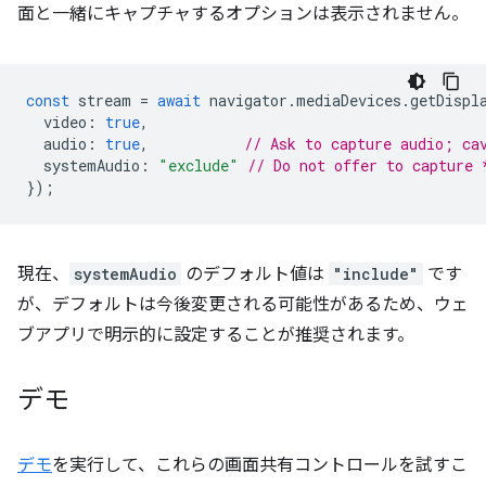
面と一緒にキャプチャするオプションは表示されません。
const
stream
=
await
navigator
.
mediaDevices
.
getDispl
video
:
true
,
audio
:
true
,
// Ask to capture audio; ca
systemAudio
:
"exclude"
// Do not offer to capture 
});
現在、
systemAudio
のデフォルト値は
"include"
です
が、デフォルトは今後変更される可能性があるため、ウェ
ブアプリで明示的に設定することが推奨されます。
デモ
デモ
を実行して、これらの画面共有コントロールを試すこ