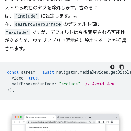
ストから現在のタブを除外します。含めるに
は、
"include"
に設定します。現
在、
selfBrowserSurface
のデフォルト値は
"exclude"
ですが、デフォルトは今後変更される可能性
があるため、ウェブアプリで明示的に設定することが推奨
されます。
const
stream
=
await
navigator
.
mediaDevices
.
getDispl
video
:
true
,
selfBrowserSurface
:
"exclude"
// Avoid 🦶🔫.
});