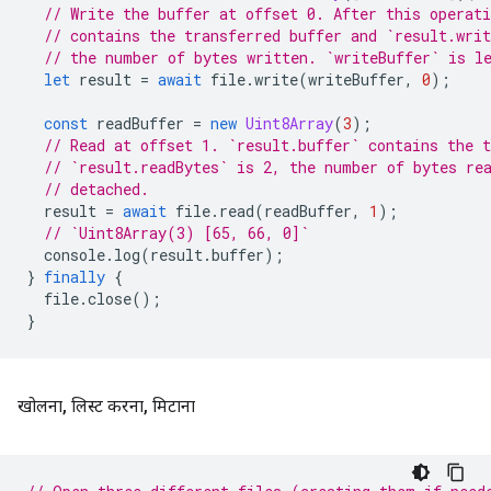
// Write the buffer at offset 0. After this operati
// contains the transferred buffer and `result.writ
// the number of bytes written. `writeBuffer` is l
let
result
=
await
file
.
write
(
writeBuffer
,
0
);
const
readBuffer
=
new
Uint8Array
(
3
);
// Read at offset 1. `result.buffer` contains the t
// `result.readBytes` is 2, the number of bytes re
// detached.
result
=
await
file
.
read
(
readBuffer
,
1
);
// `Uint8Array(3) [65, 66, 0]`
console
.
log
(
result
.
buffer
);
}
finally
{
file
.
close
();
}
खोलना
,
लिस्ट करना
,
मिटाना