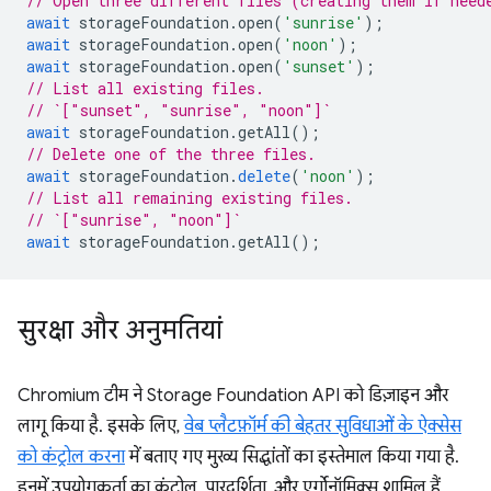
// Open three different files (creating them if need
await
storageFoundation
.
open
(
'sunrise'
);
await
storageFoundation
.
open
(
'noon'
);
await
storageFoundation
.
open
(
'sunset'
);
// List all existing files.
// `["sunset", "sunrise", "noon"]`
await
storageFoundation
.
getAll
();
// Delete one of the three files.
await
storageFoundation
.
delete
(
'noon'
);
// List all remaining existing files.
// `["sunrise", "noon"]`
await
storageFoundation
.
getAll
();
सुरक्षा और अनुमतियां
Chromium टीम ने Storage Foundation API को डिज़ाइन और
लागू किया है. इसके लिए,
वेब प्लैटफ़ॉर्म की बेहतर सुविधाओं के ऐक्सेस
को कंट्रोल करना
में बताए गए मुख्य सिद्धांतों का इस्तेमाल किया गया है.
इनमें उपयोगकर्ता का कंट्रोल, पारदर्शिता, और एर्गोनॉमिक्स शामिल हैं.