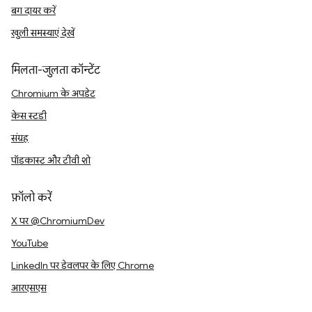
बग दायर करें
खुली समस्याएं देखें
मिलता-जुलता कॉन्टेंट
Chromium के अपडेट
केस स्टडी
संग्रह
पॉडकास्ट और टीवी शो
फ़ॉलो करें
X पर @ChromiumDev
YouTube
LinkedIn पर डेवलपर के लिए Chrome
आरएसएस