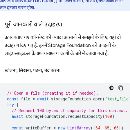
आपको
को कॉल करना होगा और इसके जवाब मिलने
NativeIOFile.flush()
तक इंतज़ार करना होगा.
पूरी जानकारी वाले उदाहरण
ऊपर बताए गए कॉन्सेप्ट को ज़्यादा आसानी से समझने के लिए, यहां दो
उदाहरण दिए गए हैं. इनमें Storage Foundation की फ़ाइलों के
लाइफ़साइकल के अलग-अलग चरणों के बारे में बताया गया है.
खोलना
,
लिखना
,
पढ़ना
,
बंद करना
// Open a file (creating it if needed).
const
file
=
await
storageFoundation
.
open
(
'test_file
try
{
// Request 100 bytes of capacity for this context.
await
storageFoundation
.
requestCapacity
(
100
);
const
writeBuffer
=
new
Uint8Array
([
64
,
65
,
66
]);