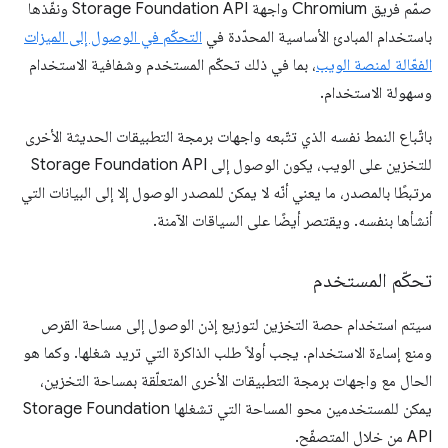
صمّم فريق Chromium واجهة Storage Foundation API ونفّذها
باستخدام المبادئ الأساسية المحدّدة في
التحكّم في الوصول إلى الميزات
الفعّالة لمنصة الويب
، بما في ذلك تحكّم المستخدم وشفافية الاستخدام
وسهولة الاستخدام.
باتّباع النمط نفسه الذي تتّبعه واجهات برمجة التطبيقات الحديثة الأخرى
للتخزين على الويب، يكون الوصول إلى Storage Foundation API
مرتبطًا بالمصدر، ما يعني أنّه لا يمكن للمصدر الوصول إلا إلى البيانات التي
أنشأها بنفسه. ويقتصر أيضًا على السياقات الآمنة.
تحكّم المستخدم
سيتم استخدام حصة التخزين لتوزيع إذن الوصول إلى مساحة القرص
ومنع إساءة الاستخدام. يجب أولاً طلب الذاكرة التي تريد شغلها. وكما هو
الحال مع واجهات برمجة التطبيقات الأخرى المتعلّقة بمساحة التخزين،
يمكن للمستخدمين محو المساحة التي تشغلها Storage Foundation
API من خلال المتصفّح.