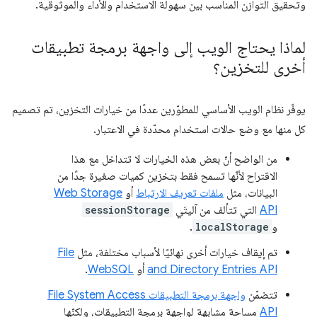
وتحقيق التوازن المناسب بين سهولة الاستخدام والأداء والموثوقية.
لماذا يحتاج الويب إلى واجهة برمجة تطبيقات
أخرى للتخزين؟
يوفّر نظام الويب الأساسي للمطوّرين عددًا من خيارات التخزين، تم تصميم
كل منها مع وضع حالات استخدام محدّدة في الاعتبار.
من الواضح أنّ بعض هذه الخيارات لا تتداخل مع هذا
الاقتراح لأنّها تسمح فقط بتخزين كميات صغيرة جدًا من
البيانات، مثل
ملفات تعريف الارتباط
أو
Web Storage
API
التي تتألف من آليتَي
sessionStorage
و
localStorage
.
تم إيقاف خيارات أخرى نهائيًا لأسباب مختلفة، مثل
File
and Directory Entries API
أو
WebSQL
.
تتضمّن
واجهة برمجة التطبيقات File System Access
API
مساحة مشابهة لواجهة برمجة التطبيقات، ولكنّها