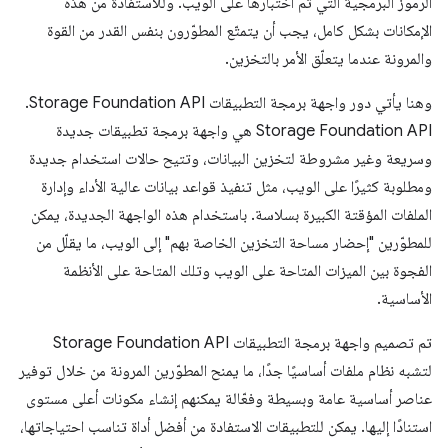
الرموز البرمجية التي تم اختبارها على الويب. وللاستفادة من هذه
الإمكانات بشكل كامل، يجب أن يتمتّع المطوّرون بنفس القدر من القوة
والمرونة عندما يتعلّق الأمر بالتخزين.
وهنا يأتي دور واجهة برمجة التطبيقات Storage Foundation API.
‫Storage Foundation API هي واجهة برمجة تطبيقات جديدة
وسريعة وغير مشروطة لتخزين البيانات، وتتيح حالات استخدام جديدة
ومطلوبة كثيرًا على الويب، مثل تنفيذ قواعد بيانات عالية الأداء وإدارة
الملفات المؤقتة الكبيرة بسلاسة. باستخدام هذه الواجهة الجديدة، يمكن
للمطوّرين "إحضار مساحة التخزين الخاصة بهم" إلى الويب، ما يقلّل من
الفجوة بين الميزات المتاحة على الويب وتلك المتاحة على الأنظمة
الأساسية.
تم تصميم واجهة برمجة التطبيقات Storage Foundation API
لتشبه نظام ملفات أساسيًا جدًا، ما يمنح المطوّرين المرونة من خلال توفير
عناصر أساسية عامة وبسيطة وفعّالة يمكنهم إنشاء مكونات أعلى مستوى
استنادًا إليها. يمكن للتطبيقات الاستفادة من أفضل أداة تناسب احتياجاتها،