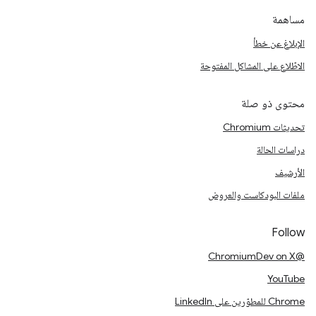
مساهمة
الإبلاغ عن خطأ
الاطّلاع على المشاكل المفتوحة
محتوى ذو صلة
تحديثات Chromium
دراسات الحالة
الأرشيف
ملفات البودكاست والعروض
Follow
@ChromiumDev on X
YouTube
Chrome للمطوّرين على LinkedIn