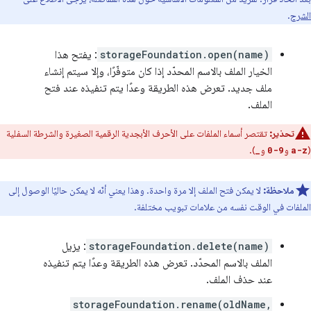
الشرح
.
storageFoundation.open(name)
: يفتح هذا
الخيار الملف بالاسم المحدّد إذا كان متوفّرًا، وإلا سيتم إنشاء
ملف جديد. تعرض هذه الطريقة وعدًا يتم تنفيذه عند فتح
الملف.
تحذير:
تقتصر أسماء الملفات على الأحرف الأبجدية الرقمية الصغيرة والشرطة السفلية
(
و
و
).
_
0-9
a-z
ملاحظة:
لا يمكن فتح الملف إلا مرة واحدة. وهذا يعني أنّه لا يمكن حاليًا الوصول إلى
الملفات في الوقت نفسه من علامات تبويب مختلفة.
storageFoundation.delete(name)
: يزيل
الملف بالاسم المحدّد. تعرض هذه الطريقة وعدًا يتم تنفيذه
عند حذف الملف.
storageFoundation.rename(oldName,