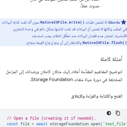
حدوث خطأ.
ملاحظة:
لا تضمن طلبات
سوى أنّه تمّت كتابة البيانات
NativeIOFile.write()
في الملف، ولكنّها لا تضمن أنّ البيانات قد تمّت كتابتها بشكل دائم في وحدة التخزين
الأساسية. لضمان عدم فقدان البيانات عند تعطُّل النظام، يجب استدعاء
والانتظار إلى أن يتم إرجاع القيمة بنجاح.
NativeIOFile.flush()
أمثلة كاملة
لتوضيح المفاهيم المقدَّمة أعلاه، إليك مثالان كاملان يرشدانك إلى المراحل
المختلفة في دورة حياة ملفات Storage Foundation.
الفتح والكتابة والقراءة والإغلاق
// Open a file (creating it if needed).
const
file
=
await
storageFoundation
.
open
(
'test_file