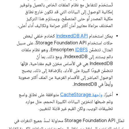
تُستخدَم للتفاعل مع نظام الملفات الخاص بالعميل وتوفير
إمكانية الوصول إلى البيانات التي قد تكون خارج نطاق
ملكية المصدر أو حتى المتصفّح. ويستلزم هذا التركيز
المختلف مراعاة معايير أمان أكثر صرامة وتكاليف أداء أعلى.
يمكن استخدام
IndexedDB API
كخادم خلفي لبعض
حالات استخدام Storage Foundation API. على سبيل
المثال، تتضمّن Emscripten
IDBFS
، وهو نظام ملفات
دائم يستند إلى IndexedDB. ومع ذلك، بما أنّ
IndexedDB هي في الأساس مخزن قيم مفتاحية، فإنّها
تتضمّن قيودًا كبيرة على الأداء. بالإضافة إلى ذلك، يصبح
الوصول المباشر إلى الأقسام الفرعية من الملف أكثر صعوبة
وأبطأ في IndexedDB.
أخيرًا،
واجهة CacheStorage
متوافقة على نطاق واسع
وتم ضبطها لتخزين البيانات الكبيرة الحجم، مثل موارد
تطبيقات الويب، ولكن القيم غير قابلة للتغيير.
تمثّل Storage Foundation API محاولة لسدّ جميع الثغرات في
خيارات التخزين السابقة من خلال السماح بتخزين الملفات الكبيرة القابلة