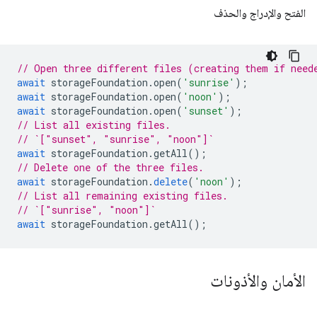
الفتح والإدراج والحذف
// Open three different files (creating them if need
await
storageFoundation
.
open
(
'sunrise'
);
await
storageFoundation
.
open
(
'noon'
);
await
storageFoundation
.
open
(
'sunset'
);
// List all existing files.
// `["sunset", "sunrise", "noon"]`
await
storageFoundation
.
getAll
();
// Delete one of the three files.
await
storageFoundation
.
delete
(
'noon'
);
// List all remaining existing files.
// `["sunrise", "noon"]`
await
storageFoundation
.
getAll
();
الأمان والأذونات