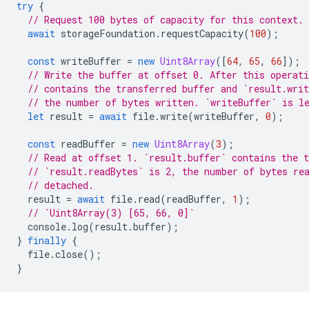
try
{
// Request 100 bytes of capacity for this context.
await
storageFoundation
.
requestCapacity
(
100
);
const
writeBuffer
=
new
Uint8Array
([
64
,
65
,
66
]);
// Write the buffer at offset 0. After this operati
// contains the transferred buffer and `result.writ
// the number of bytes written. `writeBuffer` is l
let
result
=
await
file
.
write
(
writeBuffer
,
0
);
const
readBuffer
=
new
Uint8Array
(
3
);
// Read at offset 1. `result.buffer` contains the t
// `result.readBytes` is 2, the number of bytes re
// detached.
result
=
await
file
.
read
(
readBuffer
,
1
);
// `Uint8Array(3) [65, 66, 0]`
console
.
log
(
result
.
buffer
);
}
finally
{
file
.
close
();
}