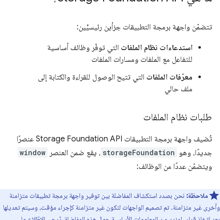
تتضمّن واجهة برمجة التطبيقات جزأين رئيسيَّين:
استدعاءات نظام الملفات
التي توفّر وظائف أساسية
للتفاعل مع الملفات ومسارات الملفات
معرّفات الملفات
التي تتيح الوصول للقراءة والكتابة إلى
ملف حالي
طلبات نظام الملفات
تُضيف واجهة برمجة التطبيقات Storage Foundation API عنصرًا
جديدًا، وهو
storageFoundation
، يقع ضمن العنصر
window
ويتضمّن عددًا من الوظائف:
ملاحظة:
نحن بصدد استكشاف المفاضلة بين توفير واجهة برمجة تطبيقات متزامنة
وأخرى غير متزامنة. تم تصميم الواجهات لتكون غير متزامنة كإجراء مؤقت، وسيتم تعديلها
بعد اتخاذ قرار. لمزيد من المعلومات الأساسية حول هذه المفاضلة، يُرجى الاطّلاع على