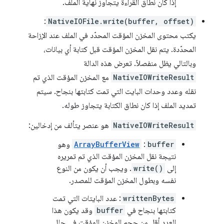
إذا كان نطاق القراءة يتجاوز نهاية الملف.
:
NativeIOFile.write(buffer, offset)
يكتب محتوى المخزن المؤقت المحدّد في الملف عند الإزاحة
المحدّدة. يتم نقل المخزن المؤقت قبل كتابة أي بيانات،
وبالتالي يظل منفصلاً. تعرض هذه الدالة
NativeIOWriteResult
مع المخزن المؤقت الذي تم
نقله وعدد وحدات البايت التي تمت كتابتها بنجاح. سيتم
تمديد الملف إذا كان نطاق الكتابة يتجاوز طوله.
NativeIOWriteResult
هو عنصر يتألف من إدخالين:
buffer
:
ArrayBufferView
وهو
نتيجة نقل المخزن المؤقت الذي تم تمريره
إلى
write()
. ويجب أن يكون من النوع
نفسه وبطول المخزن المؤقت للمصدر.
writtenBytes
: عدد البايتات التي تمت
كتابتها بنجاح في
buffer
وقد يكون هذا
العدد أقل من حجم المخزن المؤقت في حال