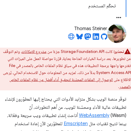
تحكّم المستخدم
Thomas Steiner
تحذير:
كانت Storage Foundation API جزءًا من
مشروع الإمكانات
، وتم التوقّف
عن تطويرها. بعد دراسة الخيارات المتاحة بعناية، قرّرنا مواصلة العمل على الميزات التي
تقترحها واجهة برمجة التطبيقات هذه في سياق نظام الملفات الخاص بالمصدر في File
System Access API بدلاً من ذلك. لمزيد من المعلومات حول الاستخدام الحالي، يُرجى
الاطّلاع على
الوصول إلى الملفات المحسّنة لتحقيق أداء أفضل من نظام الملفات الخاص
بالمصدر
.
توفّر منصة الويب بشكل متزايد الأدوات التي يحتاج إليها المطوّرون لإنشاء
تطبيقات عالية الأداء ومحسّنة للويب. من أهم التطورات، أنّ
WebAssembly
(Wasm) أتاحت إنشاء تطبيقات ويب سريعة وفعّالة،
بينما تتيح تقنيات مثل
Emscripten
للمطوّرين الآن إعادة استخدام