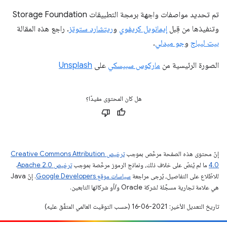
تم تحديد مواصفات واجهة برمجة التطبيقات Storage Foundation
وتنفيذها من قِبل
إيمانويل كريفوي
و
ريتشارد ستوتز
. راجع هذه المقالة
بيت ليباج
و
جو ميدلي
.
الصورة الرئيسية من
ماركوس سبيسكي
على
Unsplash
هل كان المحتوى مفيدًا؟
إنّ محتوى هذه الصفحة مرخّص بموجب
ترخيص Creative Commons Attribution
4.0‏
ما لم يُنصّ على خلاف ذلك، ونماذج الرموز مرخّصة بموجب
ترخيص Apache 2.0‏
.
للاطّلاع على التفاصيل، يُرجى مراجعة
سياسات موقع Google Developers‏
. إنّ Java
هي علامة تجارية مسجَّلة لشركة Oracle و/أو شركائها التابعين.
تاريخ التعديل الأخير: 2021-06-16 (حسب التوقيت العالمي المتفَّق عليه)