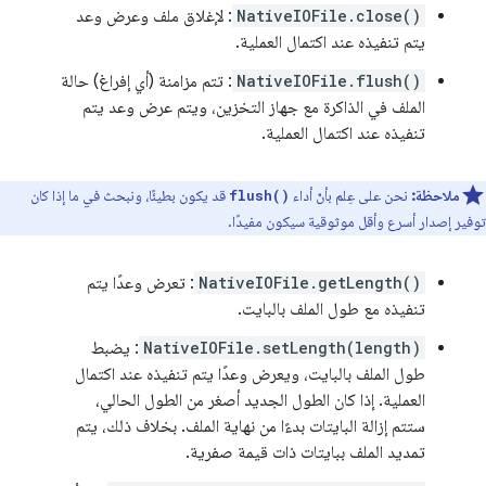
NativeIOFile.close()
: لإغلاق ملف وعرض وعد
يتم تنفيذه عند اكتمال العملية.
NativeIOFile.flush()
: تتم مزامنة (أي إفراغ) حالة
الملف في الذاكرة مع جهاز التخزين، ويتم عرض وعد يتم
تنفيذه عند اكتمال العملية.
ملاحظة:
نحن على عِلم بأنّ أداء
قد يكون بطيئًا، ونبحث في ما إذا كان
flush()
توفير إصدار أسرع وأقل موثوقية سيكون مفيدًا.
NativeIOFile.getLength()
: تعرض وعدًا يتم
تنفيذه مع طول الملف بالبايت.
NativeIOFile.setLength(length)
: يضبط
طول الملف بالبايت، ويعرض وعدًا يتم تنفيذه عند اكتمال
العملية. إذا كان الطول الجديد أصغر من الطول الحالي،
ستتم إزالة البايتات بدءًا من نهاية الملف. بخلاف ذلك، يتم
تمديد الملف ببايتات ذات قيمة صفرية.