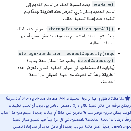
newName)
: يعيد تسمية الملف من الاسم القديم إلى
الاسم الجديد بشكل ذري. تعرض هذه الطريقة وعدًا يتم
تنفيذه عند إعادة تسمية الملف.
storageFoundation.getAll()
: تعرض هذه الدالة
وعدًا يتم تنفيذه باستخدام مصفوفة تتضمّن جميع أسماء
الملفات الحالية.
storageFoundation.requestCapacity(requ
estedCapacity)
: يطلب هذا الحقل سعة جديدة
(بالبايت) لاستخدامها في سياق التنفيذ الحالي. تعرض هذه
الطريقة وعدًا تم تنفيذه مع المبلغ المتبقي من السعة
المتاحة.
ملاحظة:
تحقق واجهة برمجة التطبيقات Storage Foundation API أداءً سريعًا
ويمكن توقّعه من خلال تنفيذ نظام إدارة الحصص الخاص بها. يجب أن تطلب تطبيقات
الويب بشكل صريح توفير مساحة تخزين قبل حفظ أي بيانات جديدة. سيتم منح هذا الطلب
وفقًا لإرشادات الحصة المخصّصة للمتصفّح. في كل مرة يبدأ فيها تطبيق سياق تنفيذ
JavaScript جديدًا (مثل علامة تبويب جديدة أو عامل جديد أو عند إعادة تحميل