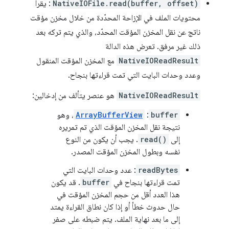
NativeIOFile.read(buffer, offset)
: يقرأ
محتويات الملف في الإزاحة المحدّدة من خلال مخزن مؤقت
ناتج عن نقل المخزن المؤقت المحدّد، والذي يتم تركه بعد
ذلك غير مرفق. تعرض هذه الدالة
NativeIOReadResult
مع المخزن المؤقت المنقول
وعدد وحدات البايت التي تمت قراءتها بنجاح.
NativeIOReadResult
هو عنصر يتألف من إدخالين:
buffer
:
ArrayBufferView
، وهو
نتيجة نقل المخزن المؤقت الذي تم تمريره
إلى
read()
. يجب أن يكون من النوع
نفسه وبطول المخزن المؤقت المصدر.
readBytes
: عدد وحدات البايت التي
تمت قراءتها بنجاح في
buffer
. قد يكون
هذا العدد أقل من حجم المخزن المؤقت في
حال حدوث خطأ أو إذا كان نطاق القراءة يمتد
إلى ما بعد نهاية الملف. يتم ضبطه على صفر