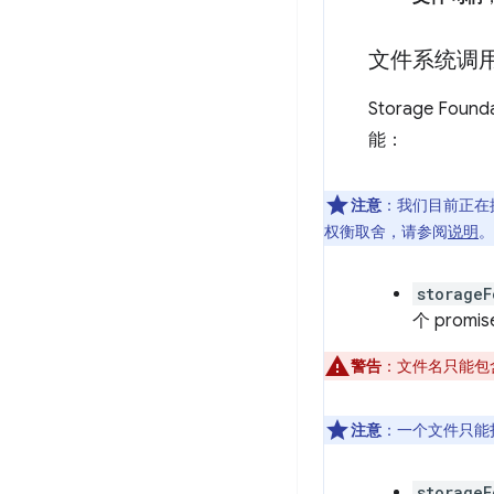
文件系统调
Storage Fou
能：
注意
：我们目前正在探
权衡取舍，请参阅
说明
。
storageF
个 prom
警告
：文件名只能包
注意
：一个文件只能
storageF