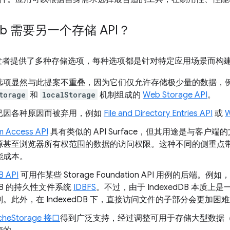
b 需要另一个存储 API？
开发者提供了多种存储选项，每种选项都是针对特定应用场景而构
选项显然与此提案不重叠，因为它们仅允许存储极少量的数据，
torage
和
localStorage
机制组成的
Web Storage API
。
已因各种原因而被弃用，例如
File and Directory Entries API
或
em Access API
具有类似的 API Surface，但其用途是与客
源甚至浏览器所有权范围的数据的访问权限。这种不同的侧重点
能成本。
B API
可用作某些 Storage Foundation API 用例的后端。例如，
dDB 的持久性文件系统
IDBFS
。不过，由于 IndexedDB 本质
。此外，在 IndexedDB 下，直接访问文件的子部分会更加困
cheStorage 接口
得到广泛支持，经过调整可用于存储大型数据（例