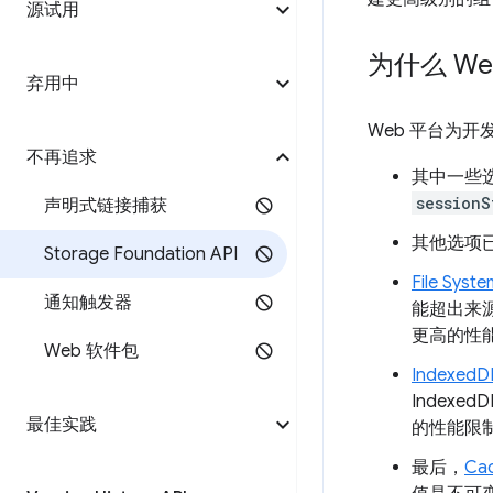
源试用
为什么 We
弃用中
Web 平台为
不再追求
其中一些
sessionS
声明式链接捕获
其他选项
Storage Foundation API
File Syst
通知触发器
能超出来
更高的性
Web 软件包
IndexedD
Indexe
最佳实践
的性能限制
最后，
Ca