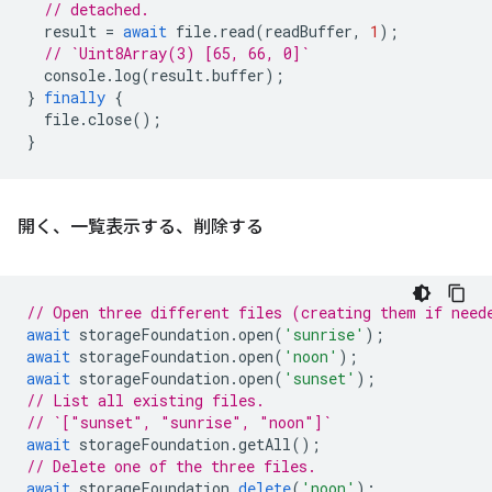
// detached.
result
=
await
file
.
read
(
readBuffer
,
1
);
// `Uint8Array(3) [65, 66, 0]`
console
.
log
(
result
.
buffer
);
}
finally
{
file
.
close
();
}
開く、一覧表示する、削除する
// Open three different files (creating them if need
await
storageFoundation
.
open
(
'sunrise'
);
await
storageFoundation
.
open
(
'noon'
);
await
storageFoundation
.
open
(
'sunset'
);
// List all existing files.
// `["sunset", "sunrise", "noon"]`
await
storageFoundation
.
getAll
();
// Delete one of the three files.
await
storageFoundation
.
delete
(
'noon'
);