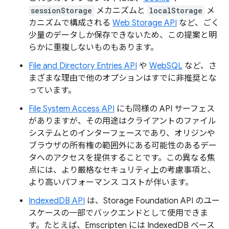
sessionStorage
メカニズムと
localStorage
メ
カニズムで構成される
Web Storage API
など、ごく
少量のデータしか保存できないため、この提案と明
らかに重複しないものもあります。
File and Directory Entries API
や
WebSQL
など、さ
まざまな理由で他のオプションはすでに非推奨とな
っています。
File System Access API
にも同様の API サーフェス
がありますが、その用途はクライアントのファイル
システムとのインターフェースであり、オリジンや
ブラウザの所有権の範囲外にある可能性のあるデー
タへのアクセスを提供することです。この異なる焦
点には、より厳格なセキュリティ上の考慮事項と、
より高いパフォーマンス コストが伴います。
IndexedDB API
は、Storage Foundation API のユー
スケースの一部でバックエンドとして使用できま
す。たとえば、Emscripten には IndexedDB ベース