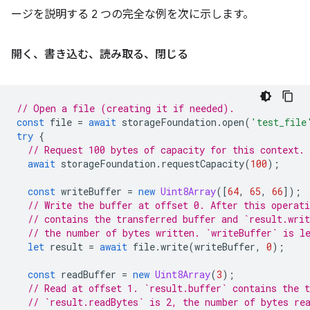
ージを説明する 2 つの完全な例を次に示します。
開く、書き込む、読み取る、閉じる
// Open a file (creating it if needed).
const
file
=
await
storageFoundation
.
open
(
'test_file
try
{
// Request 100 bytes of capacity for this context.
await
storageFoundation
.
requestCapacity
(
100
);
const
writeBuffer
=
new
Uint8Array
([
64
,
65
,
66
]);
// Write the buffer at offset 0. After this operati
// contains the transferred buffer and `result.writ
// the number of bytes written. `writeBuffer` is l
let
result
=
await
file
.
write
(
writeBuffer
,
0
);
const
readBuffer
=
new
Uint8Array
(
3
);
// Read at offset 1. `result.buffer` contains the t
// `result.readBytes` is 2, the number of bytes re