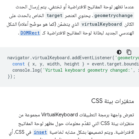
عندما تظهر لوحة المفاتيح الافتراضية أو تختفي، يتم إرسال الحدث
geometrychange
. يحتوي العنصر
target
الخاص بالحدث على
الكائن
virtualKeyboard
الذي يتضمّن (كما هو موضّح أعلاه) الشكل
الهندسي الجديد لبطانة لوحة المفاتيح الافتراضية كـ
DOMRect
.
navigator
.
virtualKeyboard
.
addEventListener
(
'geometry
const
{
x
,
y
,
width
,
height
}
=
event
.
target
.
boundi
console
.
log
(
'Virtual keyboard geometry changed:'
,
});
متغيّرات بيئة CSS
تعرض واجهة برمجة التطبيقات VirtualKeyboard مجموعة من
متغيّرات بيئة CSS التي تقدّم معلومات حول مظهر لوحة المفاتيح
الافتراضية. ويتم تصميمها بشكل مشابه لخاصية
inset
في CSS، أي