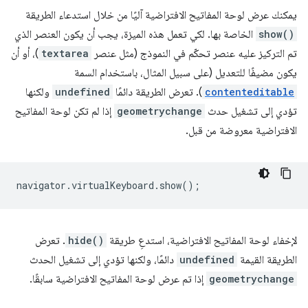
يمكنك عرض لوحة المفاتيح الافتراضية آليًا من خلال استدعاء الطريقة
show()
الخاصة بها. لكي تعمل هذه الميزة، يجب أن يكون العنصر الذي
تم التركيز عليه عنصر تحكّم في النموذج (مثل عنصر
textarea
)، أو أن
يكون مضيفًا للتعديل (على سبيل المثال، باستخدام السمة
contenteditable
). تعرض الطريقة دائمًا
undefined
ولكنها
تؤدي إلى تشغيل حدث
geometrychange
إذا لم تكن لوحة المفاتيح
الافتراضية معروضة من قبل.
navigator
.
virtualKeyboard
.
show
();
لإخفاء لوحة المفاتيح الافتراضية، استدعِ طريقة
hide()
. تعرض
الطريقة القيمة
undefined
دائمًا، ولكنها تؤدي إلى تشغيل الحدث
geometrychange
إذا تم عرض لوحة المفاتيح الافتراضية سابقًا.