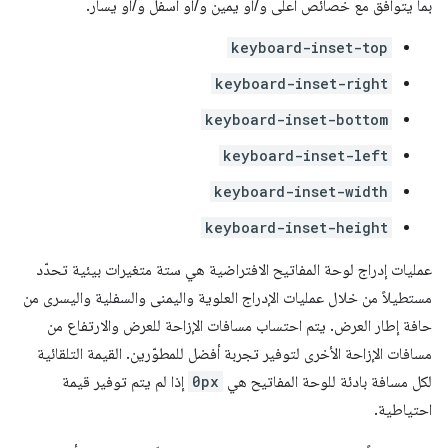
بما يتوافق مع خصائص أعلى و/أو يمين و/أو أسفل و/أو يسار.
keyboard-inset-top
keyboard-inset-right
keyboard-inset-bottom
keyboard-inset-left
keyboard-inset-width
keyboard-inset-height
عمليات إدراج لوحة المفاتيح الافتراضية هي ستة متغيرات بيئية تحدّد
مستطيلاً من خلال عمليات الإدراج العلوية واليمنى والسفلية واليسرى من
حافة إطار العرض. يتم احتساب مسافات الإزاحة للعرض والارتفاع من
مسافات الإزاحة الأخرى لتوفير تجربة أفضل للمطوّرين. القيمة التلقائية
لكل مسافة بادئة للوحة المفاتيح هي
0px
إذا لم يتم توفير قيمة
احتياطية.