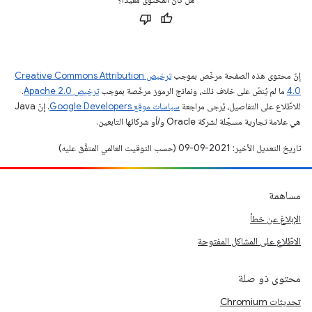
إنّ محتوى هذه الصفحة مرخّص بموجب
ترخيص Creative Commons Attribution
4.0‏
ما لم يُنصّ على خلاف ذلك، ونماذج الرموز مرخّصة بموجب
ترخيص Apache 2.0‏
.
للاطّلاع على التفاصيل، يُرجى مراجعة
سياسات موقع Google Developers‏
. إنّ Java
هي علامة تجارية مسجَّلة لشركة Oracle و/أو شركائها التابعين.
تاريخ التعديل الأخير: 2021-09-09 (حسب التوقيت العالمي المتفَّق عليه)
مساهمة
الإبلاغ عن خطأ
الاطّلاع على المشاكل المفتوحة
محتوى ذو صلة
تحديثات Chromium