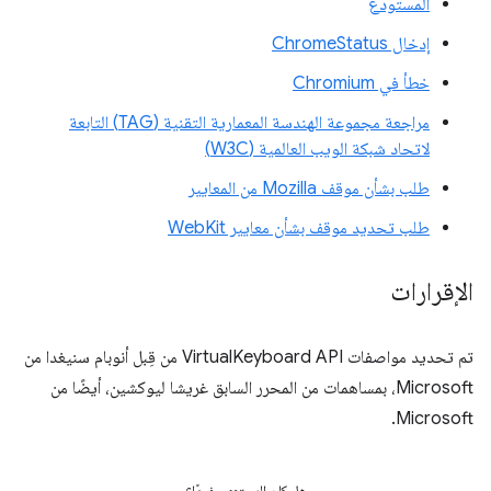
المستودع
إدخال ChromeStatus
خطأ في Chromium
مراجعة مجموعة الهندسة المعمارية التقنية (TAG) التابعة
لاتحاد شبكة الويب العالمية (W3C)
طلب بشأن موقف Mozilla من المعايير
طلب تحديد موقف بشأن معايير WebKit
الإقرارات
تم تحديد مواصفات VirtualKeyboard API من قِبل أنوبام سنيغدا من
Microsoft، بمساهمات من المحرر السابق غريشا ليوكشين، أيضًا من
Microsoft.
هل كان المحتوى مفيدًا؟