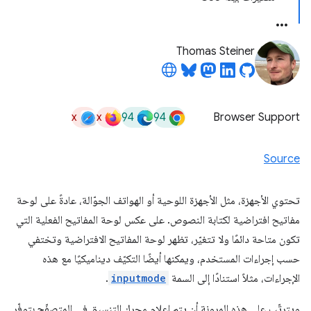
Thomas Steiner
x
x
94
94
Browser Support
Source
تحتوي الأجهزة، مثل الأجهزة اللوحية أو الهواتف الجوّالة، عادةً على لوحة
مفاتيح افتراضية لكتابة النصوص. على عكس لوحة المفاتيح الفعلية التي
تكون متاحة دائمًا ولا تتغيّر، تظهر لوحة المفاتيح الافتراضية وتختفي
حسب إجراءات المستخدم، ويمكنها أيضًا التكيّف ديناميكيًا مع هذه
الإجراءات، مثلاً استنادًا إلى السمة
inputmode
.
ويترتّب على هذه المرونة أن يتم إعلام محرك التنسيق في المتصفّح بتوفّر