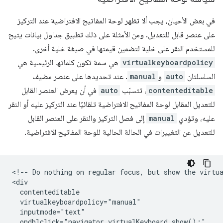
في بعض الأحيان، يجب ألا تظهر لوحة المفاتيح الافتراضية عند التركيز
على عنصر قابل للتعديل. ومن الأمثلة على ذلك تطبيق جداول بيانات يتيح
للمستخدم النقر على خلية لتضمين قيمتها في صيغة خلية أخرى.
virtualkeyboardpolicy
هي سمة تكون كلماتها الرئيسية هي
السلسلتان
auto
و
manual
. عند تحديدها على عنصر مضيف
contenteditable
، تتسبّب
auto
في أن يعرض العنصر القابل
للتعديل المقابل لوحة المفاتيح الافتراضية تلقائيًا عند التركيز عليه أو النقر
عليه، وتؤدي
manual
إلى فصل التركيز والنقر على العنصر القابل
للتعديل عن التغييرات في الحالة الحالية للوحة المفاتيح الافتراضية.
<!-- Do nothing on regular focus, but show the virtua
<div

  contenteditable

  virtualkeyboardpolicy="manual"

  inputmode="text"

  ondblclick="navigator.virtualKeyboard.show();"
