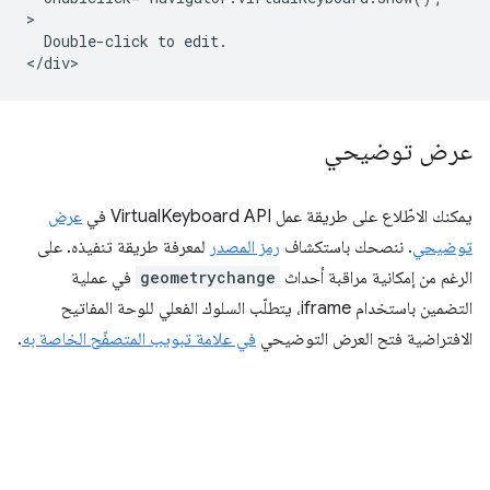
>

  Double-click to edit.

عرض توضيحي
يمكنك الاطّلاع على طريقة عمل VirtualKeyboard API في
عرض
توضيحي
. ننصحك باستكشاف
رمز المصدر
لمعرفة طريقة تنفيذه. على
الرغم من إمكانية مراقبة أحداث
geometrychange
في عملية
التضمين باستخدام iframe، يتطلّب السلوك الفعلي للوحة المفاتيح
الافتراضية فتح العرض التوضيحي
في علامة تبويب المتصفّح الخاصة به
.