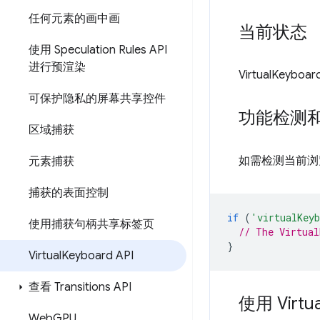
任何元素的画中画
当前状态
使用 Speculation Rules API
进行预渲染
VirtualKey
可保护隐私的屏幕共享控件
功能检测
区域捕获
如需检测当前浏览器
元素捕获
捕获的表面控制
if
(
'virtualKey
使用捕获句柄共享标签页
// The Virtual
}
Virtual
Keyboard API
查看 Transitions API
使用 Virtua
Web
GPU