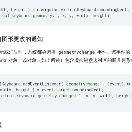
dth
,
height
}
=
navigator
.
virtualKeyboard
.
boundingRect
;
tual keyboard geometry:'
,
x
,
y
,
width
,
height
);
何图形更改的通知
示或消失时，系统都会调度
geometrychange
事件。该事件的
ard
对象，该对象（如上所述）包含虚拟键盘边衬区的新几何形
lKeyboard
.
addEventListener
(
'geometrychange'
,
(
event
)
=
>
width
,
height
}
=
event
.
target
.
boundingRect
;
irtual keyboard geometry changed:'
,
x
,
y
,
width
,
height
量