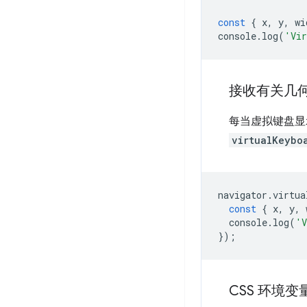
const
{
x
,
y
,
wi
console
.
log
(
'Vir
接收有关几
每当虚拟键盘显
virtualKeybo
navigator
.
virtua
const
{
x
,
y
,
console
.
log
(
'V
});
CSS 环境变