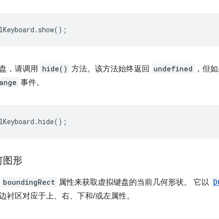
lKeyboard
.
show
();
键盘，请调用
hide()
方法。该方法始终返回
undefined
，但如
ange
事件。
lKeyboard
.
hide
();
何图形
看
boundingRect
属性来获取虚拟键盘的当前几何形状。 它以
D
边衬区对应于上、右、下和/或左属性。