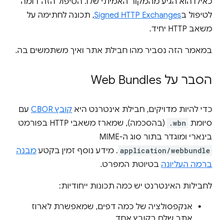
כאילו הוא הגיע מהמקור האמיתי שלו. הטיפול הזה דומה
לטיפול ב
Signed HTTP Exchanges
, תכונה לחתימה על
משאב HTTP יחיד.
במאמר הזה נסביר מהו חבילת אתר ואיך משתמשים בה.
הסבר על Web Bundles
כדי להיות מדויקים, חבילת אינטרנט היא
קובץ CBOR
עם
סיומת
.wbn
(בהסכמה), שמארז משאבי HTTP בפורמט
בינארי ומוגדר בתור סוג ה-MIME
application/webbundle
. מידע נוסף זמין בקטע
מבנה
ברמה העליונה
בטיוטת המפרט.
לחבילות האינטרנט יש כמה תכונות ייחודיות:
אנקפסולציה של כמה דפים, שמאפשרת לארוז
אתר שלם בקובץ אחד