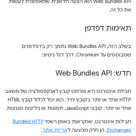
Web Bundles API הוא הצעה חדשנית שמאפשרת לעשות
את כל זה.
תאימות דפדפן
בשלב הזה, Web Bundles API נתמך רק בדפדפנים
שמבוססים על Chromium, דרך דגל ניסיוני.
חדש: Web Bundles API
חבילת אינטרנט היא פורמט קובץ לאנקפסולציה של משאב
HTTP אחד או יותר בקובץ יחיד. הוא יכול לכלול קובץ HTML
אחד או יותר, קובצי JavaScript, תמונות או גיליונות סגנונות.
חבילות אינטרנט, שנקראות באופן רשמי
Bundled HTTP
Exchanges
, הן חלק מהצעה ל
אריזת אתר
.