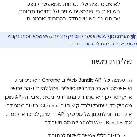
לאופטימיזציה של תמונות, שמאפשר לבצע
השוואות בין פורמטים שונים של דחיסת תמונות,
עם תמיכה בשינוי הגודל ובהמרות פורמטים.
הערה:
נכון לעכשיו אפשר לנווט רק לחבילת Web שמאוחסנת בקובץ
מקומי, אבל זוהי הגבלה זמנית בלבד.
שליחת משוב
ההטמעה של Web Bundle API ב-Chrome היא ניסיונית
ואי-שלמה. לא כל הדברים פועלים, ויכול להיות שהם ייכשל
או יקרסו. לכן היא מוגדרת בתור דגל ניסיוני. אבל ה-API מוכן
מספיק כדי שתוכלו לבדוק אותו ב-Chrome. משוב ממפתחי
אתרים חיוני לתכנון של ממשקי API חדשים, לכן כדאי לנסות
את Web Bundles ולספר לנו מה חשבתם.
משוב כללי אפשר לשלוח לכתובת