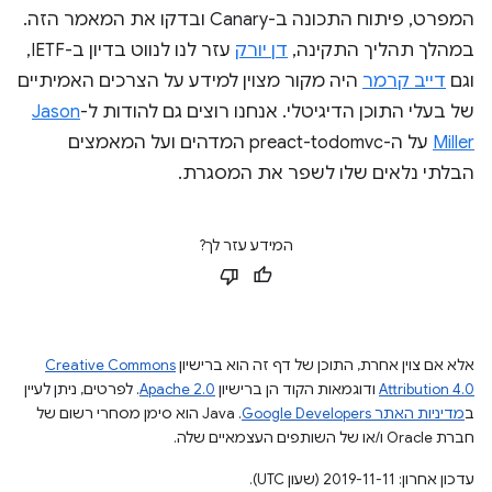
המפרט, פיתוח התכונה ב-Canary ובדקו את המאמר הזה.
במהלך תהליך התקינה,
דן יורק
עזר לנו לנווט בדיון ב-IETF,
וגם
דייב קרמר
היה מקור מצוין למידע על הצרכים האמיתיים
של בעלי התוכן הדיגיטלי. אנחנו רוצים גם להודות ל-
Jason
Miller
על ה-preact-todomvc המדהים ועל המאמצים
הבלתי נלאים שלו לשפר את המסגרת.
המידע עזר לך?
אלא אם צוין אחרת, התוכן של דף זה הוא ברישיון
Creative Commons
Attribution 4.0
ודוגמאות הקוד הן ברישיון
Apache 2.0
. לפרטים, ניתן לעיין
ב
מדיניות האתר Google Developers‏
.‏ Java הוא סימן מסחרי רשום של
חברת Oracle ו/או של השותפים העצמאיים שלה.
עדכון אחרון: 2019-11-11 (שעון UTC).