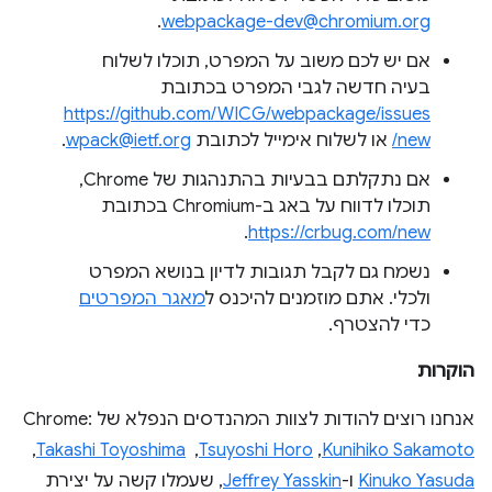
.
webpackage-dev@chromium.org
אם יש לכם משוב על המפרט, תוכלו לשלוח
בעיה חדשה לגבי המפרט בכתובת
https://github.com/WICG/webpackage/issues
/new
או לשלוח אימייל לכתובת
wpack@ietf.org
.
אם נתקלתם בבעיות בהתנהגות של Chrome,
תוכלו לדווח על באג ב-Chromium בכתובת
.
https://crbug.com/new
נשמח גם לקבל תגובות לדיון בנושא המפרט
ולכלי. אתם מוזמנים להיכנס ל
מאגר המפרטים
כדי להצטרף.
הוקרות
אנחנו רוצים להודות לצוות המהנדסים הנפלא של Chrome:
Kunihiko Sakamoto
,‏
Tsuyoshi Horo
, ‏
Takashi Toyoshima
, ‏
Kinuko Yasuda
ו-
Jeffrey Yasskin
, שעמלו קשה על יצירת