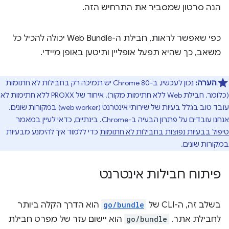
הנה סרטון שמסביר את התרחיש הזה.
כפי שאפשר לראות, חבילת ה-Web Bundle יכולה להכיל כל
משאב, כך שהיא תפעל אופליין ותיטען באופן מיידי.
הערה:
נכון לעכשיו, ב-Chrome 80 יש תמיכה רק בחבילות לא חתומות
(כלומר, חבילת Web ללא חתימות מקור). איחוד של PROXX ללא חתימות לא
עובד טוב בגלל בעיות של שירותי אינטרנט (web worker) במקורות שונים.
אנחנו עובדים על פתרון הבעיה ב-Chrome. בינתיים, כדאי לעיין במאמר
טיפול בבעיות נפוצות בחבילות לא חתומות
כדי ללמוד איך להימנע מבעיות
במקורות שונים.
פיתוח חבילות אינטרנט
בשלב זה, ה-CLI של
go/bundle
הוא הדרך הקלה ביותר
לחבילת אתר.
go/bundle
הוא יישום עזר של מפרט חבילת