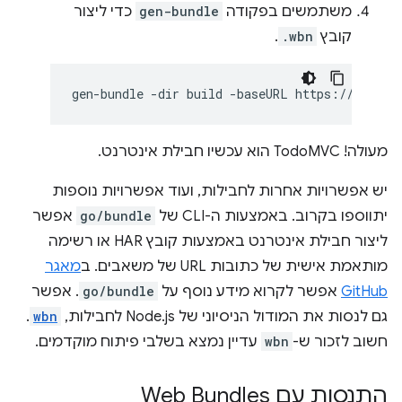
משתמשים בפקודה
gen-bundle
כדי ליצור
קובץ
.wbn
.
gen-bundle
-dir
build
-baseURL
https://preact
מעולה! TodoMVC הוא עכשיו חבילת אינטרנט.
יש אפשרויות אחרות לחבילות, ועוד אפשרויות נוספות
יתווספו בקרוב. באמצעות ה-CLI של
go/bundle
אפשר
ליצור חבילת אינטרנט באמצעות קובץ HAR או רשימה
מותאמת אישית של כתובות URL של משאבים. ב
מאגר
GitHub
אפשר לקרוא מידע נוסף על
go/bundle
. אפשר
גם לנסות את המודול הניסיוני של Node.js לחבילות,
wbn
.
חשוב לזכור ש-
wbn
עדיין נמצא בשלבי פיתוח מוקדמים.
התנסות עם Web Bundles