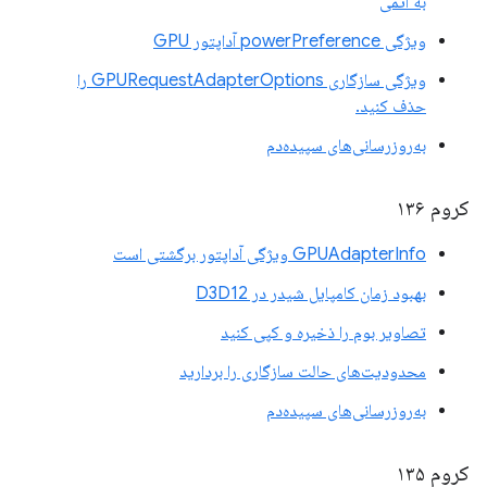
به اتمی
ویژگی powerPreference آداپتور GPU
ویژگی سازگاری GPURequestAdapterOptions را
حذف کنید.
به‌روزرسانی‌های سپیده‌دم
کروم ۱۳۶
GPUAdapterInfo ویژگی آداپتور برگشتی است
بهبود زمان کامپایل شیدر در D3D12
تصاویر بوم را ذخیره و کپی کنید
محدودیت‌های حالت سازگاری را بردارید
به‌روزرسانی‌های سپیده‌دم
کروم ۱۳۵