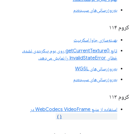
به‌روزرسانی‌های سپیده‌دم
کروم ۱۱۴
بهینه‌سازی جاوا اسکریپت
تابع ()getCurrentTexture روی بوم پیکربندی نشده،
خطای InvalidStateError را نمایش می‌دهد.
به‌روزرسانی‌های WGSL
به‌روزرسانی‌های سپیده‌دم
کروم ۱۱۳
استفاده از منبع WebCodecs VideoFrame در
importExternalTexture()