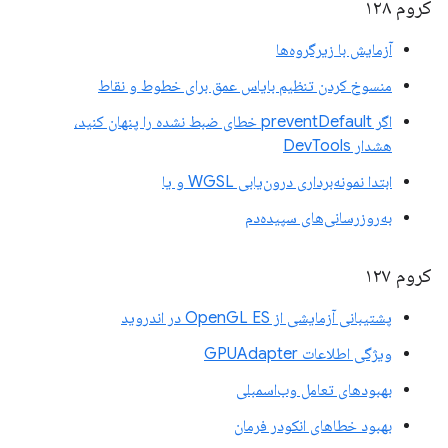
کروم ۱۲۸
آزمایش با زیرگروه‌ها
منسوخ کردن تنظیم بایاس عمق برای خطوط و نقاط
اگر preventDefault خطای ضبط نشده را پنهان کنید،
هشدار DevTools
ابتدا نمونه‌برداری درون‌یابی WGSL و یا
به‌روزرسانی‌های سپیده‌دم
کروم ۱۲۷
پشتیبانی آزمایشی از OpenGL ES در اندروید
ویژگی اطلاعات GPUAdapter
بهبودهای تعامل وب‌اسمبلی
بهبود خطاهای انکودر فرمان