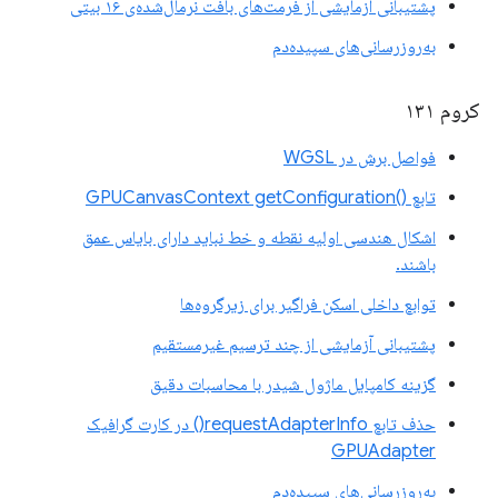
پشتیبانی آزمایشی از فرمت‌های بافت نرمال‌شده‌ی ۱۶ بیتی
به‌روزرسانی‌های سپیده‌دم
کروم ۱۳۱
فواصل برش در WGSL
تابع ()GPUCanvasContext getConfiguration
اشکال هندسی اولیه نقطه و خط نباید دارای بایاس عمق
باشند.
توابع داخلی اسکن فراگیر برای زیرگروه‌ها
پشتیبانی آزمایشی از چند ترسیم غیرمستقیم
گزینه کامپایل ماژول شیدر با محاسبات دقیق
حذف تابع requestAdapterInfo() در کارت گرافیک
GPUAdapter
به‌روزرسانی‌های سپیده‌دم