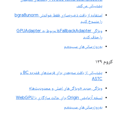
پشتیبانی می‌کند.
استفاده از بافت ذخیره‌سازی فقط خواندنی bgra8unorm
را منسوخ کنید
ویژگی isFallbackAdapter مربوط به GPUAdapter
را حذف کنید
به‌روزرسانی‌های سپیده‌دم
کروم ۱۳۹
پشتیبانی از بافت سه‌بعدی برای فرمت‌های فشرده BC و
ASTC
ویژگی جدید «ویژگی‌های اصلی و محدودیت‌ها»
نسخه آزمایشی Origin برای حالت سازگاری با WebGPU
به‌روزرسانی‌های سپیده‌دم