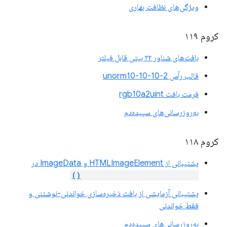
ویژگی‌های نظافت بهاری
کروم ۱۱۹
بافت‌های شناور ۳۲ بیتی قابل فیلتر
قالب رأس unorm10-10-10-2
فرمت بافت rgb10a2uint
به‌روزرسانی‌های سپیده‌دم
کروم ۱۱۸
پشتیبانی از HTMLImageElement و ImageData در
copyExternalImageToTexture()
پشتیبانی آزمایشی از بافت ذخیره‌سازی خواندنی-نوشتنی و
فقط خواندنی
به‌روزرسانی‌های سپیده‌دم