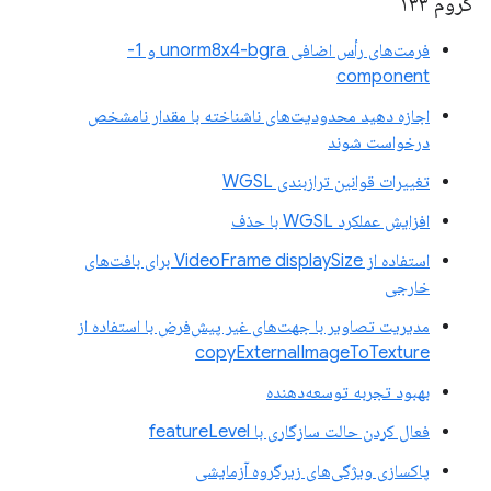
کروم ۱۳۳
فرمت‌های رأس اضافی unorm8x4-bgra و 1-
component
اجازه دهید محدودیت‌های ناشناخته با مقدار نامشخص
درخواست شوند
تغییرات قوانین ترازبندی WGSL
افزایش عملکرد WGSL با حذف
استفاده از VideoFrame displaySize برای بافت‌های
خارجی
مدیریت تصاویر با جهت‌های غیر پیش‌فرض با استفاده از
copyExternalImageToTexture
بهبود تجربه توسعه‌دهنده
فعال کردن حالت سازگاری با featureLevel
پاکسازی ویژگی‌های زیرگروه آزمایشی