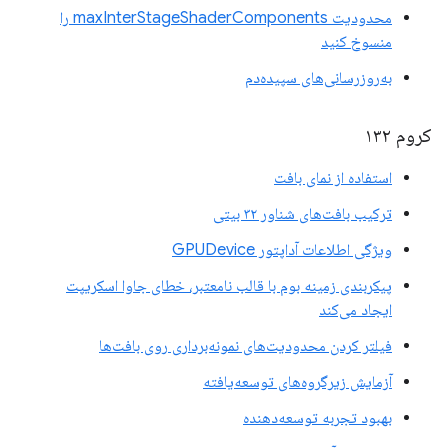
محدودیت maxInterStageShaderComponents را
منسوخ کنید
به‌روزرسانی‌های سپیده‌دم
کروم ۱۳۲
استفاده از نمای بافت
ترکیب بافت‌های شناور ۳۲ بیتی
ویژگی اطلاعات آداپتور GPUDevice
پیکربندی زمینه بوم با قالب نامعتبر، خطای جاوا اسکریپت
ایجاد می‌کند
فیلتر کردن محدودیت‌های نمونه‌برداری روی بافت‌ها
آزمایش زیرگروه‌های توسعه‌یافته
بهبود تجربه توسعه‌دهنده