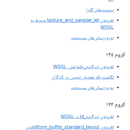
پیوست‌های گذرا
افزونه‌ی texture_and_sampler_let مربوط به
WGSL
به‌روزرسانی‌های سپیده‌دم
کروم ۱۴۵
افزونه‌ی زیرگروه_یکنواختی WGSL
نگاشت بافر همزمان تجربی در کارگران
به‌روزرسانی‌های سپیده‌دم
کروم ۱۴۴
افزونه‌ی زیرگروه_id در WGSL
افزونه‌ی uniform_buffer_standard_layout در