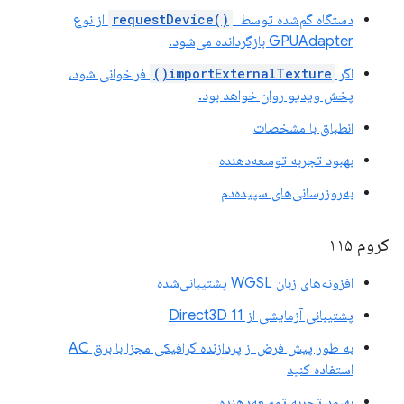
دستگاه گم‌شده توسط
requestDevice()
‎ از نوع
GPUAdapter بازگردانده می‌شود.
اگر
importExternalTexture()
فراخوانی شود،
پخش ویدیو روان خواهد بود.
انطباق با مشخصات
بهبود تجربه توسعه‌دهنده
به‌روزرسانی‌های سپیده‌دم
کروم ۱۱۵
افزونه‌های زبان WGSL پشتیبانی‌شده
پشتیبانی آزمایشی از Direct3D 11
به طور پیش فرض از پردازنده گرافیکی مجزا با برق AC
استفاده کنید
بهبود تجربه توسعه‌دهنده