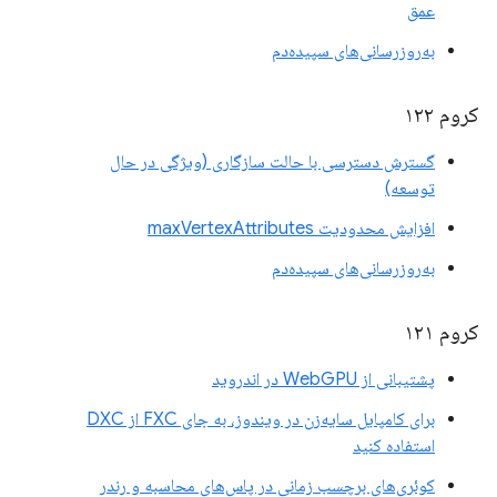
عمق
به‌روزرسانی‌های سپیده‌دم
کروم ۱۲۲
گسترش دسترسی با حالت سازگاری (ویژگی در حال
توسعه)
افزایش محدودیت maxVertexAttributes
به‌روزرسانی‌های سپیده‌دم
کروم ۱۲۱
پشتیبانی از WebGPU در اندروید
برای کامپایل سایه‌زن در ویندوز، به جای FXC از DXC
استفاده کنید
کوئری‌های برچسب زمانی در پاس‌های محاسبه و رندر