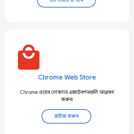
ড্যাশবোর্ড এ যান
local_mall
Chrome Web Store
Chrome ওয়েব দোকানে এক্সটেনশনগুলি অন্বেষণ
করুন৷
ব্রাউজ করুন