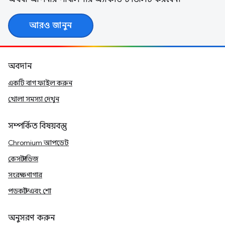
আরও জানুন
অবদান
একটি বাগ ফাইল করুন
খোলা সমস্যা দেখুন
সম্পর্কিত বিষয়বস্তু
Chromium আপডেট
কেস স্টাডিজ
সংরক্ষণাগার
পডকাস্ট এবং শো
অনুসরণ করুন