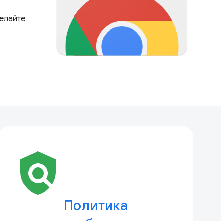
делайте
policy
Политика