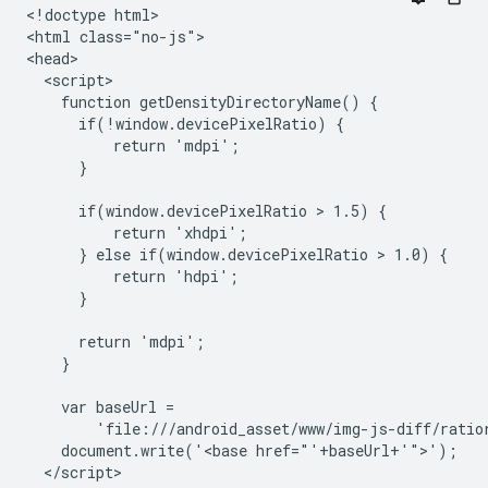
<!doctype html>

<html class="no-js">

<head>

  <script>

    function getDensityDirectoryName() {

      if(!window.devicePixelRatio) {

          return 'mdpi';

      }

      if(window.devicePixelRatio > 1.5) {

          return 'xhdpi';

      } else if(window.devicePixelRatio > 1.0) {

          return 'hdpi';

      }

      return 'mdpi';

    }

    var baseUrl =

        'file:///android_asset/www/img-js-diff/ratio
    document.write('<base href="'+baseUrl+'">');

  </script>
