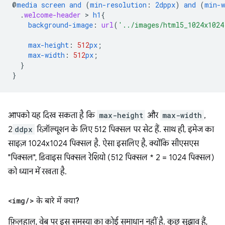
@
media
screen
and
(
min-resolution
:
2dppx
)
and
(
min-w
.
welcome-header
 > 
h1
{
background-image
:
url
(
'../images/html5_1024x1024
max-height
:
512
px
;
max-width
:
512
px
;
}
}
आपको यह दिख सकता है कि
max-height
और
max-width
,
2
ddpx
रिज़ॉल्यूशन के लिए 512 पिक्सल पर सेट हैं. साथ ही, इमेज का
साइज़ 1024x1024 पिक्सल है. ऐसा इसलिए है, क्योंकि सीएसएस
"पिक्सल", डिवाइस पिक्सल रेशियो (512 पिक्सल * 2 = 1024 पिक्सल)
को ध्यान में रखता है.
<img
/
>
के बारे में क्या?
फ़िलहाल, वेब पर इस समस्या का कोई समाधान नहीं है. कुछ सुझाव हैं,