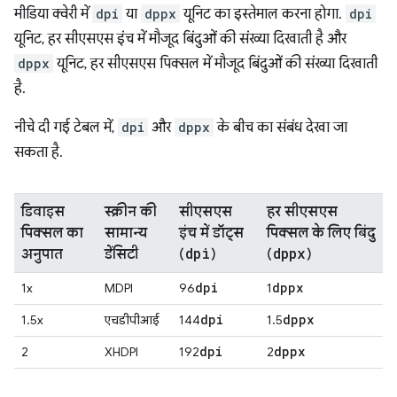
मीडिया क्वेरी में
dpi
या
dppx
यूनिट का इस्तेमाल करना होगा.
dpi
यूनिट, हर सीएसएस इंच में मौजूद बिंदुओं की संख्या दिखाती है और
dppx
यूनिट, हर सीएसएस पिक्सल में मौजूद बिंदुओं की संख्या दिखाती
है.
नीचे दी गई टेबल में,
dpi
और
dppx
के बीच का संबंध देखा जा
सकता है.
डिवाइस
स्क्रीन की
सीएसएस
हर सीएसएस
पिक्सल का
सामान्य
इंच में डॉट्स
पिक्सल के लिए बिंदु
dpi
dppx
अनुपात
डेंसिटी
(
)
(
)
dpi
dppx
1x
MDPI
96
1
dpi
dppx
1.5x
एचडीपीआई
144
1.5
dpi
dppx
2
XHDPI
192
2