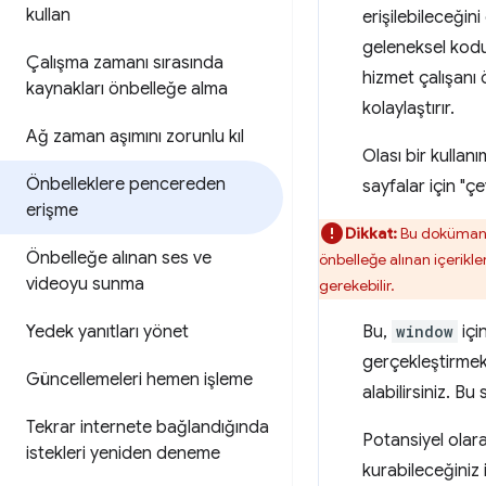
kullan
erişilebileceğin
geleneksel ko
Çalışma zamanı sırasında
hizmet çalışanı
kaynakları önbelleğe alma
kolaylaştırır.
Ağ zaman aşımını zorunlu kıl
Olası bir kullan
Önbelleklere pencereden
sayfalar için "ç
erişme
Dikkat:
Bu dokümanda
Önbelleğe alınan ses ve
önbelleğe alınan içerikl
videoyu sunma
gerekebilir.
Yedek yanıtları yönet
Bu,
window
içi
gerçekleştirmek 
Güncellemeleri hemen işleme
alabilirsiniz. Bu
Tekrar internete bağlandığında
Potansiyel olara
istekleri yeniden deneme
kurabileceğiniz 