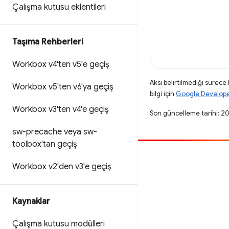
Çalışma kutusu eklentileri
Taşıma Rehberleri
Workbox v4'ten v5'e geçiş
Aksi belirtilmediği sürece
Workbox v5'ten v6'ya geçiş
bilgi için
Google Developers
Workbox v3'ten v4'e geçiş
Son güncelleme tarihi: 2
sw-precache veya sw-
toolbox'tan geçiş
Katkıda bulun
Workbox v2'den v3'e geçiş
Hata bildirin
Açık sorunlara bakın
Kaynaklar
Çalışma kutusu modülleri