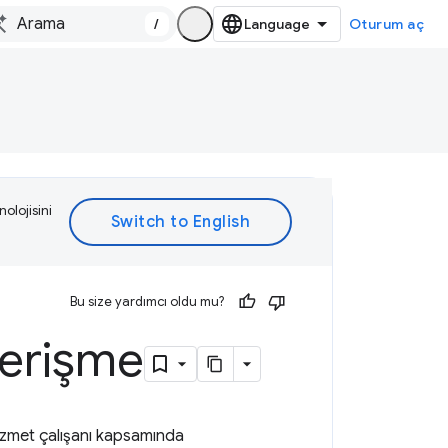
/
Oturum aç
olojisini
Bu size yardımcı oldu mu?
 erişme
izmet çalışanı kapsamında