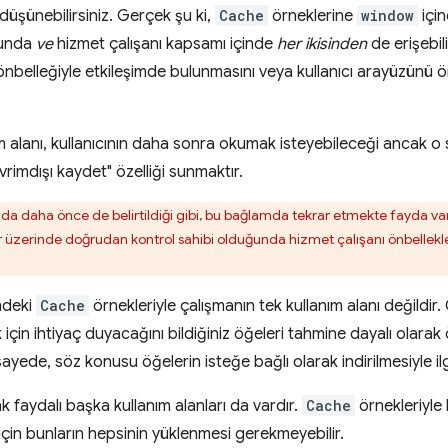
i düşünebilirsiniz. Gerçek şu ki,
Cache
örneklerine
window
içi
dunda
ve
hizmet çalışanı kapsamı içinde
her ikisinden
de erişebili
 önbelleğiyle etkileşimde bulunmasını veya kullanıcı arayüzünü
ım alanı, kullanıcının daha sonra okumak isteyebileceği ancak o s
evrimdışı kaydet" özelliği sunmaktır.
 daha önce de belirtildiği gibi, bu bağlamda tekrar etmekte fayda va
er üzerinde doğrudan kontrol sahibi olduğunda hizmet çalışanı önbellek
ndeki
Cache
örnekleriyle çalışmanın tek kullanım alanı değildir. Ör
için ihtiyaç duyacağını bildiğiniz öğeleri tahmine dayalı olarak
 sayede, söz konusu öğelerin isteğe bağlı olarak indirilmesiyle ilg
k faydalı başka kullanım alanları da vardır.
Cache
örnekleriyle 
için bunların hepsinin yüklenmesi gerekmeyebilir.