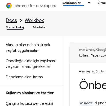
Farklı mimarilere yönelik
Dokümanlar
Örne
stratejiler
Uygulama kabuğu modeli
Docs
Workbox
Genel bakış
Modüller
Ağ öncelikli HTML için Gezinme
Önceden Yükleme
Akışları olan daha hızlı çok
sayfalı uygulamalar
kullanır. Yapay zek
Önbelleğe alma için yapılması
ve yapılmaması gerekenler
Ana Sayfa
Doc
Depolama alanı kotası
Önbe
Kullanım alanları ve tarifler
window
dışında
Çalışma kutusu penceresini