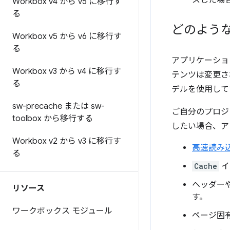
スした場合
Workbox v4 から v5 に移行す
る
どのような
Workbox v5 から v6 に移行す
る
アプリケーショ
Workbox v3 から v4 に移行す
テンツは変更さ
る
デルを使用して
sw-precache または sw-
ご自分のプロジェ
toolbox から移行する
したい場合、ア
Workbox v2 から v3 に移行す
高速読み
る
Cache
イ
ヘッダー
リソース
す。
ワークボックス モジュール
ページ固