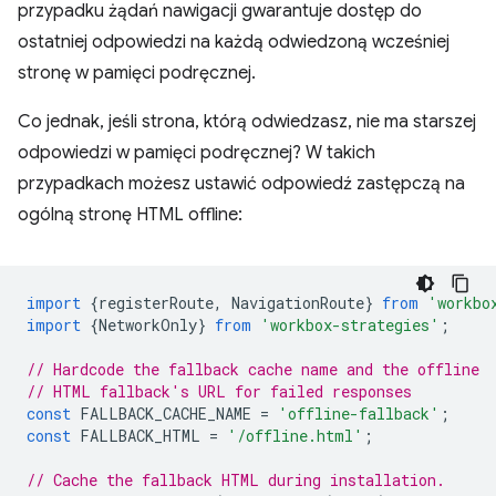
przypadku żądań nawigacji gwarantuje dostęp do
ostatniej odpowiedzi na każdą odwiedzoną wcześniej
stronę w pamięci podręcznej.
Co jednak, jeśli strona, którą odwiedzasz, nie ma starszej
odpowiedzi w pamięci podręcznej? W takich
przypadkach możesz ustawić odpowiedź zastępczą na
ogólną stronę HTML offline:
import
{
registerRoute
,
NavigationRoute
}
from
'workbo
import
{
NetworkOnly
}
from
'workbox-strategies'
;
// Hardcode the fallback cache name and the offline
// HTML fallback's URL for failed responses
const
FALLBACK_CACHE_NAME
=
'offline-fallback'
;
const
FALLBACK_HTML
=
'/offline.html'
;
// Cache the fallback HTML during installation.