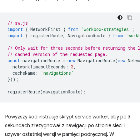
// sw.js
import
{
NetworkFirst
}
from
'workbox-strategies'
;
import
{
registerRoute
,
NavigationRoute
}
from
'work
// Only wait for three seconds before returning the 
// cached version of the requested page.
const
navigationRoute
=
new
NavigationRoute
(
new
Netw
networkTimeoutSeconds
:
3
,
cacheName
:
'navigations'
}));
registerRoute
(
navigationRoute
);
Powyższy kod instruuje skrypt service worker, aby po 3
sekundach zrezygnował z nawigacji po stronie sieci i
używał ostatniej wersji w pamięci podręcznej. W