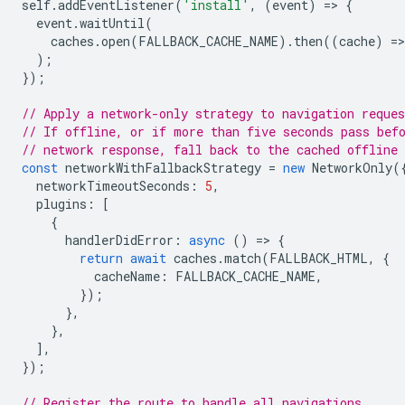
self
.
addEventListener
(
'install'
,
(
event
)
=
>
{
event
.
waitUntil
(
caches
.
open
(
FALLBACK_CACHE_NAME
).
then
((
cache
)
=
>
);
});
// Apply a network-only strategy to navigation reques
// If offline, or if more than five seconds pass bef
// network response, fall back to the cached offline
const
networkWithFallbackStrategy
=
new
NetworkOnly
(
networkTimeoutSeconds
:
5
,
plugins
:
[
{
handlerDidError
:
async
()
=
>
{
return
await
caches
.
match
(
FALLBACK_HTML
,
{
cacheName
:
FALLBACK_CACHE_NAME
,
});
},
},
],
});
// Register the route to handle all navigations.