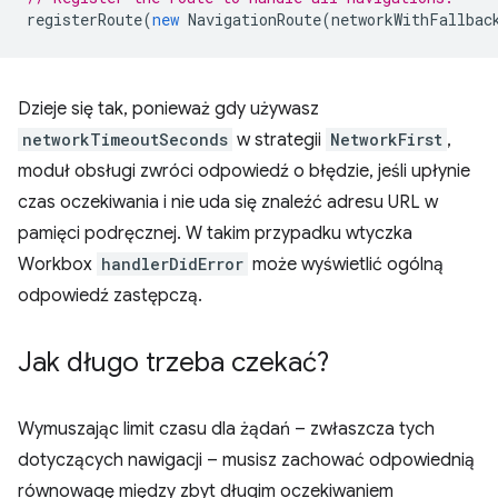
registerRoute
(
new
NavigationRoute
(
networkWithFallbac
Dzieje się tak, ponieważ gdy używasz
networkTimeoutSeconds
w strategii
NetworkFirst
,
moduł obsługi zwróci odpowiedź o błędzie, jeśli upłynie
czas oczekiwania i nie uda się znaleźć adresu URL w
pamięci podręcznej. W takim przypadku wtyczka
Workbox
handlerDidError
może wyświetlić ogólną
odpowiedź zastępczą.
Jak długo trzeba czekać?
Wymuszając limit czasu dla żądań – zwłaszcza tych
dotyczących nawigacji – musisz zachować odpowiednią
równowagę między zbyt długim oczekiwaniem