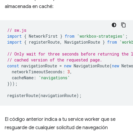
almacenada en caché:
// sw.js
import
{
NetworkFirst
}
from
'workbox-strategies'
;
import
{
registerRoute
,
NavigationRoute
}
from
'work
// Only wait for three seconds before returning the 
// cached version of the requested page.
const
navigationRoute
=
new
NavigationRoute
(
new
Netw
networkTimeoutSeconds
:
3
,
cacheName
:
'navigations'
}));
registerRoute
(
navigationRoute
);
El código anterior indica a tu service worker que se
resguarde de cualquier solicitud de navegación