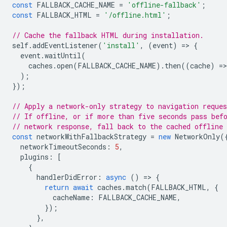
const
FALLBACK_CACHE_NAME
=
'offline-fallback'
;
const
FALLBACK_HTML
=
'/offline.html'
;
// Cache the fallback HTML during installation.
self
.
addEventListener
(
'install'
,
(
event
)
=
>
{
event
.
waitUntil
(
caches
.
open
(
FALLBACK_CACHE_NAME
).
then
((
cache
)
=
>
);
});
// Apply a network-only strategy to navigation reques
// If offline, or if more than five seconds pass bef
// network response, fall back to the cached offline
const
networkWithFallbackStrategy
=
new
NetworkOnly
(
networkTimeoutSeconds
:
5
,
plugins
:
[
{
handlerDidError
:
async
()
=
>
{
return
await
caches
.
match
(
FALLBACK_HTML
,
{
cacheName
:
FALLBACK_CACHE_NAME
,
});
},