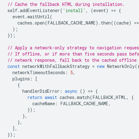
// Cache the fallback HTML during installation.
self
.
addEventListener
(
'install'
,
(
event
)
=
>
{
event
.
waitUntil
(
caches
.
open
(
FALLBACK_CACHE_NAME
).
then
((
cache
)
=
>
);
});
// Apply a network-only strategy to navigation reques
// If offline, or if more than five seconds pass bef
// network response, fall back to the cached offline
const
networkWithFallbackStrategy
=
new
NetworkOnly
(
networkTimeoutSeconds
:
5
,
plugins
:
[
{
handlerDidError
:
async
()
=
>
{
return
await
caches
.
match
(
FALLBACK_HTML
,
{
cacheName
:
FALLBACK_CACHE_NAME
,
});
},
},
],
});