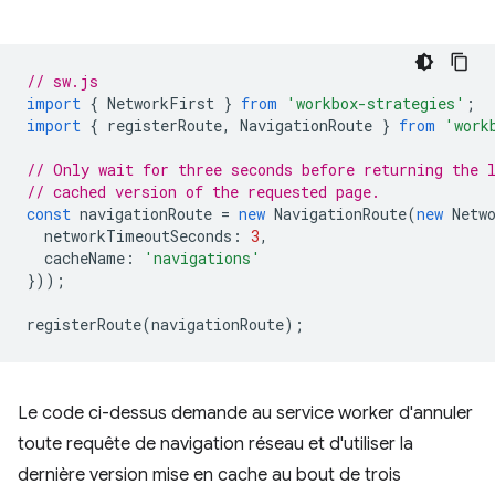
// sw.js
import
{
NetworkFirst
}
from
'workbox-strategies'
;
import
{
registerRoute
,
NavigationRoute
}
from
'work
// Only wait for three seconds before returning the 
// cached version of the requested page.
const
navigationRoute
=
new
NavigationRoute
(
new
Netw
networkTimeoutSeconds
:
3
,
cacheName
:
'navigations'
}));
registerRoute
(
navigationRoute
);
Le code ci-dessus demande au service worker d'annuler
toute requête de navigation réseau et d'utiliser la
dernière version mise en cache au bout de trois