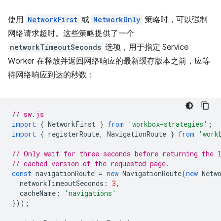
使用
NetworkFirst
或
NetworkOnly
策略时，可以强制
网络请求超时。这些策略提供了一个
networkTimeoutSeconds
选项，用于指定 Service
Worker 在释放并返回网络响应的最新缓存版本之前，应等
待网络响应到达的秒数：
// sw.js
import
{
NetworkFirst
}
from
'workbox-strategies'
;
import
{
registerRoute
,
NavigationRoute
}
from
'work
// Only wait for three seconds before returning the 
// cached version of the requested page.
const
navigationRoute
=
new
NavigationRoute
(
new
Netw
networkTimeoutSeconds
:
3
,
cacheName
:
'navigations'
}));