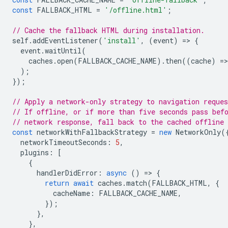
const
FALLBACK_HTML
=
'/offline.html'
;
// Cache the fallback HTML during installation.
self
.
addEventListener
(
'install'
,
(
event
)
=
>
{
event
.
waitUntil
(
caches
.
open
(
FALLBACK_CACHE_NAME
).
then
((
cache
)
=
>
);
});
// Apply a network-only strategy to navigation reques
// If offline, or if more than five seconds pass bef
// network response, fall back to the cached offline
const
networkWithFallbackStrategy
=
new
NetworkOnly
(
networkTimeoutSeconds
:
5
,
plugins
:
[
{
handlerDidError
:
async
()
=
>
{
return
await
caches
.
match
(
FALLBACK_HTML
,
{
cacheName
:
FALLBACK_CACHE_NAME
,
});
},
},