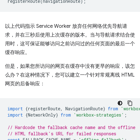
registerRoute
(
navigationRoute
);
以上代码指示 Service Worker 放弃任何网络优先导航请
求，并在三秒后使用上次缓存的版本。当与导航请求结合使
用时，这可保证能够访问之前访问过的任何页面的最后一个
缓存响应。
但是，如果您所访问的网页在缓存中没有更早的响应，该怎
么办？在这种情况下，您可以建立一个针对常规离线 HTML
网页的后备响应：
import
{
registerRoute
,
NavigationRoute
}
from
'workbo
import
{
NetworkOnly
}
from
'workbox-strategies'
;
// Hardcode the fallback cache name and the offline
// HTML fallback's URL for failed responses
const
FALLBACK_CACHE_NAME
=
'offline-fallback'
;