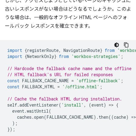
しかし、アクセスしようとしているページのキャッシュに
古いレスポンスがない場合はどうなるでしょうか。このよ
うな場合は、一般的なオフライン HTML ページへのフォ
ールバック レスポンスを確立できます。
import
{
registerRoute
,
NavigationRoute
}
from
'workbo
import
{
NetworkOnly
}
from
'workbox-strategies'
;
// Hardcode the fallback cache name and the offline
// HTML fallback's URL for failed responses
const
FALLBACK_CACHE_NAME
=
'offline-fallback'
;
const
FALLBACK_HTML
=
'/offline.html'
;
// Cache the fallback HTML during installation.
self
.
addEventListener
(
'install'
,
(
event
)
=
>
{
event
.
waitUntil
(
caches
.
open
(
FALLBACK_CACHE_NAME
).
then
((
cache
)
=
>
);
});