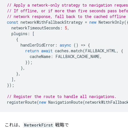
// Apply a network-only strategy to navigation reques
// If offline, or if more than five seconds pass bef
// network response, fall back to the cached offline
const
networkWithFallbackStrategy
=
new
NetworkOnly
(
networkTimeoutSeconds
:
5
,
plugins
:
[
{
handlerDidError
:
async
()
=
>
{
return
await
caches
.
match
(
FALLBACK_HTML
,
{
cacheName
:
FALLBACK_CACHE_NAME
,
});
},
},
],
});
// Register the route to handle all navigations.
registerRoute
(
new
NavigationRoute
(
networkWithFallbac
これは、
NetworkFirst
戦略で