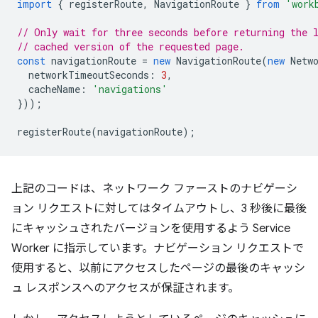
import
{
registerRoute
,
NavigationRoute
}
from
'work
// Only wait for three seconds before returning the 
// cached version of the requested page.
const
navigationRoute
=
new
NavigationRoute
(
new
Netw
networkTimeoutSeconds
:
3
,
cacheName
:
'navigations'
}));
registerRoute
(
navigationRoute
);
上記のコードは、ネットワーク ファーストのナビゲーシ
ョン リクエストに対してはタイムアウトし、3 秒後に最後
にキャッシュされたバージョンを使用するよう Service
Worker に指示しています。ナビゲーション リクエストで
使用すると、以前にアクセスしたページの最後のキャッシ
ュ レスポンスへのアクセスが保証されます。