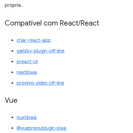
própria
.
Compatível com React
/
React
criar-react-app
gatsby-plugin-off-line
preact-cli
next/pwa
.
próximo vídeo off-line
Vue
nuxt/pwa
@vuepress/plugin-pwa