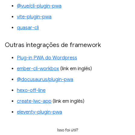
@vue/cli-plugin-pwa
vite-plugin-pwa
quasar-cli
Outras integrações de framework
Plug-in PWA do Wordpress
ember-cli-workbox
(link em inglês)
@docusaurus/plugin-pwa
hexo-off-line
create-lwc-app
(link em inglês)
eleventy-plugin-pwa
Isso foi útil?