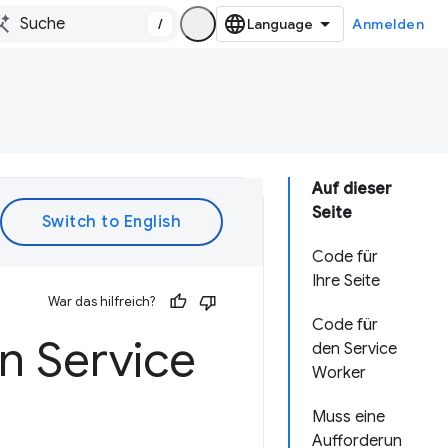
/
Anmelden
Auf dieser
Seite
Code für
Ihre Seite
War das hilfreich?
Code für
n Service
den Service
Worker
Muss eine
Aufforderun