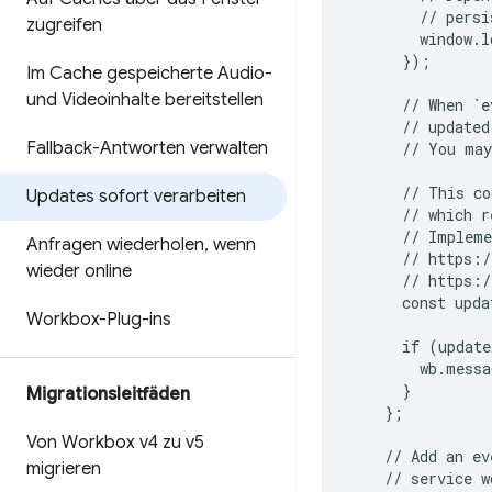
        // persi
zugreifen
        window.l
      });

Im Cache gespeicherte Audio-
und Videoinhalte bereitstellen
      // When `e
      // updated
Fallback-Antworten verwalten
      // You may
      // This co
Updates sofort verarbeiten
      // which r
      // Impleme
Anfragen wiederholen
,
wenn
      // https:/
wieder online
      // https:/
      const upda
Workbox-Plug-ins
      if (update
        wb.messa
      }

Migrationsleitfäden
    };

Von Workbox v4 zu v5
    // Add an ev
migrieren
    // service w