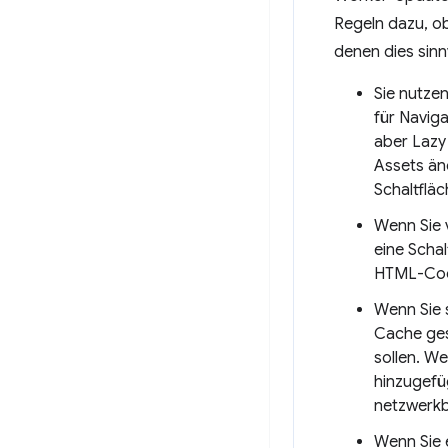
Regeln dazu, ob
denen dies sinnv
Sie nutze
für Navig
aber Lazy
Assets än
Schaltflä
Wenn Sie v
eine Scha
HTML-Code
Wenn Sie 
Cache ges
sollen. We
hinzugefü
netzwerkb
Wenn Sie 