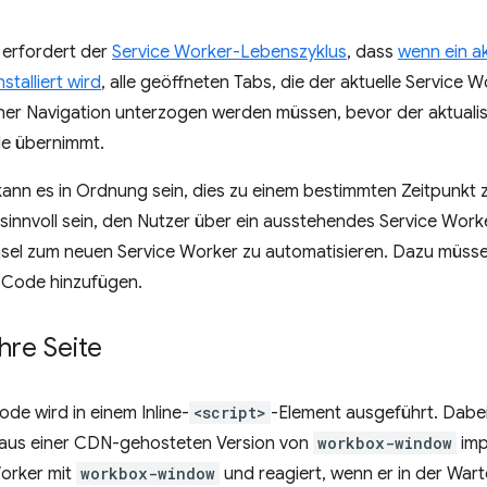
erfordert der
Service Worker-Lebenszyklus
, dass
wenn ein ak
stalliert wird
, alle geöffneten Tabs, die der aktuelle Service 
er Navigation unterzogen werden müssen, bevor der aktualisi
le übernimmt.
n kann es in Ordnung sein, dies zu einem bestimmten Zeitpunkt z
sinnvoll sein, den Nutzer über ein ausstehendes Service Wor
el zum neuen Service Worker zu automatisieren. Dazu müssen 
 Code hinzufügen.
hre Seite
de wird in einem Inline-
<script>
-Element ausgeführt. Dabe
 aus einer CDN-gehosteten Version von
workbox-window
imp
Worker mit
workbox-window
und reagiert, wenn er in der War