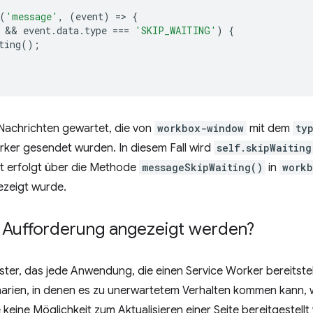
(
'message'
,
(
event
)
=
>
{
 && 
event
.
data
.
type
===
'SKIP_WAITING'
)
{
ting
();
 Nachrichten gewartet, die von
workbox-window
mit dem
ty
rker gesendet wurden. In diesem Fall wird
self.skipWaiting
ht erfolgt über die Methode
messageSkipWaiting()
in
work
ezeigt wurde.
 Aufforderung angezeigt werden?
ster, das jede Anwendung, die einen Service Worker bereitstellt
arien, in denen es zu unerwartetem Verhalten kommen kann, 
eine Möglichkeit zum Aktualisieren einer Seite bereitgestellt 