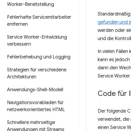
Worker-Bereitstellung
Standardmäßig 
Fehlerhafte Servicemitarbeiter
gefunden und in
entfernen
werden oder ein
Service Worker-Entwicklung
und die Kontrol
verbessern
In vielen Fälle
Fehlerbehebung und Logging
kann es jedoch 
dann den Wechs
Strategien für verschiedene
Service Worker
Architekturen
Anwendungs-Shell-Modell
Code für I
Navigationsvorabladen für
netzwerkorientiertes HTML
Der folgende Co
verwendet, die
Schnellere mehrseitige
einen Service 
Anwendungen mit Streams