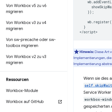
    wb.addEventL
Von Workbox v5 zu v6
      showSkipWa
migrieren
    });

    wb.register(
Von Workbox v3 zu v4
  }

migrieren
Von sw-precache oder sw-
toolbox migrieren
Hinweis:
Diese Art 
Von Workbox v2 zu v3
Implementierungen, die 
migrieren
Implementierung abstra
Wenn sie dies a
Ressourcen
self.skipWai
Workbox-Module
Service Worker 
workbox-wind
Workbox auf Git
Hub
gespeicherten A