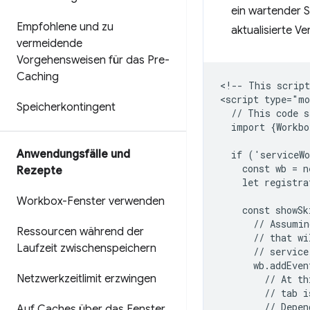
ein wartender S
Empfohlene und zu
aktualisierte Ve
vermeidende
Vorgehensweisen für das Pre-
Caching
<!-- This script
<script type="mo
Speicherkontingent
  // This code s
  import {Workbo
Anwendungsfälle und
  if ('serviceWo
    const wb = n
Rezepte
    let registra
Workbox-Fenster verwenden
    const showSk
      // Assumin
Ressourcen während der
      // that wi
Laufzeit zwischenspeichern
      // service
      wb.addEven
Netzwerkzeitlimit erzwingen
        // At th
        // tab i
        // Depen
Auf Caches über das Fenster