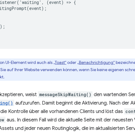
istener('waiting', (event) => {

itingPrompt(event);

);

von UI-Element wird auch als
„Toast“
oder
„Benachrichtigung“
bezeichnet
Sie auf Ihrer Website verwenden können, wenn Sie keine eigenen schrei
kt.
kzeptieren, weist
messageSkipWaiting()
den wartenden Ser
ting()
aufzurufen. Damit beginnt die Aktivierung. Nach der A
die Kontrolle über alle vorhandenen Clients und löst das
con
ow
aus. In diesem Fall wird die aktuelle Seite mit der neuesten
ssets und jeder neuen Routinglogik, die im aktualisierten S