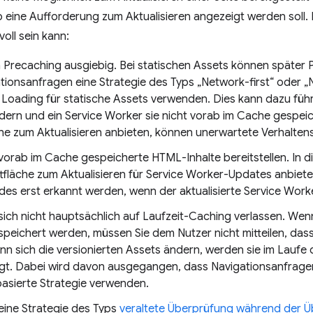
 eine Aufforderung zum Aktualisieren angezeigt werden soll. Hi
oll sein kann:
n Precaching ausgiebig. Bei statischen Assets können später 
ationsanfragen eine Strategie des Typs „Network-first“ oder 
 Loading für statische Assets verwenden. Dies kann dazu führe
dern und ein Service Worker sie nicht vorab im Cache gespeich
che zum Aktualisieren anbieten, können unerwartete Verhalte
orab im Cache gespeicherte HTML-Inhalte bereitstellen. In di
ltfläche zum Aktualisieren für Service Worker-Updates anbiete
s erst erkannt werden, wenn der aktualisierte Service Worke
sich nicht hauptsächlich auf Laufzeit-Caching verlassen. Wen
peichert werden, müssen Sie dem Nutzer nicht mitteilen, das
nn sich die versionierten Assets ändern, werden sie im Laufe
gt. Dabei wird davon ausgegangen, dass Navigationsanfragen
asierte Strategie verwenden.
eine Strategie des Typs
veraltete Überprüfung während der 