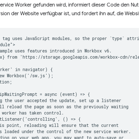
ervice Worker gefunden wird, informiert dieser Code den Nut
rsion der Website verfügbar ist, und fordert ihn auf, die Webs
 tag uses JavaScript modules, so the proper `type` attri
dule">

ample uses features introduced in Workbox v6.

x} from 'https://storage.googleapis.com/workbox-cdn/rele
rker' in navigator) {

ew Workbox('/sw.js');

tion;

ipWaitingPrompt = async (event) => {

g the user accepted the update, set up a listener

ll reload the page as soon as the previously waiting

 worker has taken control.

tListener('controlling', () => {

is point, reloading will ensure that the current

s loaded under the control of the new service worker.

ding on your web app, you may want to auto-save or
