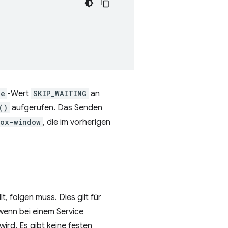
pe
-Wert
SKIP_WAITING
an
()
aufgerufen. Das Senden
box-window
, die im vorherigen
, folgen muss. Dies gilt für
wenn bei einem Service
wird. Es gibt keine festen