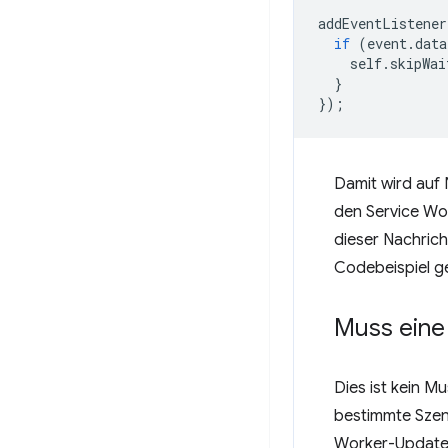
addEventListener
if
(
event
.
data
self
.
skipWai
}
});
Damit wird auf
den Service Wo
dieser Nachric
Codebeispiel g
Muss eine
Dies ist kein Mu
bestimmte Szen
Worker-Update k