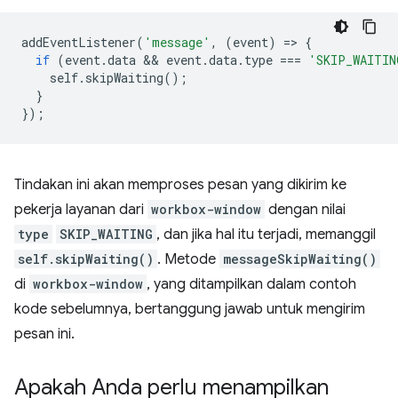
addEventListener
(
'message'
,
(
event
)
=
>
{
if
(
event
.
data
 && 
event
.
data
.
type
===
'SKIP_WAITIN
self
.
skipWaiting
();
}
});
Tindakan ini akan memproses pesan yang dikirim ke
pekerja layanan dari
workbox-window
dengan nilai
type
SKIP_WAITING
, dan jika hal itu terjadi, memanggil
self.skipWaiting()
. Metode
messageSkipWaiting()
di
workbox-window
, yang ditampilkan dalam contoh
kode sebelumnya, bertanggung jawab untuk mengirim
pesan ini.
Apakah Anda perlu menampilkan