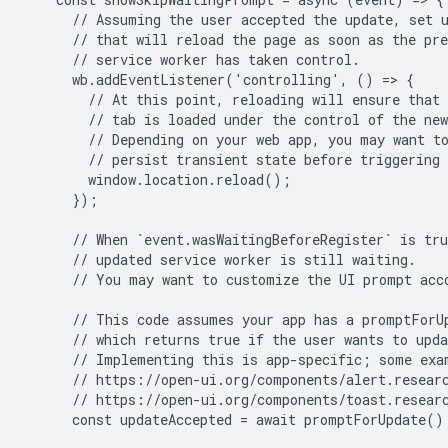
      // Assuming the user accepted the update, set u
      // that will reload the page as soon as the pre
      // service worker has taken control.

      wb.addEventListener('controlling', () => {

        // At this point, reloading will ensure that 
        // tab is loaded under the control of the new
        // Depending on your web app, you may want to
        // persist transient state before triggering 
        window.location.reload();

      });

      // When `event.wasWaitingBeforeRegister` is tru
      // updated service worker is still waiting.

      // You may want to customize the UI prompt acco
      // This code assumes your app has a promptForUp
      // which returns true if the user wants to upda
      // Implementing this is app-specific; some exam
      // https://open-ui.org/components/alert.researc
      // https://open-ui.org/components/toast.researc
      const updateAccepted = await promptForUpdate();