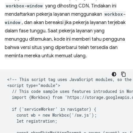
workbox-window
yang dihosting CDN. Tindakan ini
mendaftarkan pekerja layanan menggunakan
workbox-
window
, dan akan bereaksi jika pekerja layanan terjebak
dalam fase tunggu. Saat pekerja layanan yang
menunggu ditemukan, kode ini memberi tahu pengguna
bahwa versi situs yang diperbarui telah tersedia dan
meminta mereka untuk memuat ulang.
<!-- This script tag uses JavaScript modules, so the 
<script type="module">

  // This code sample uses features introduced in Wor
  import {Workbox} from 'https://storage.googleapis.
  if ('serviceWorker' in navigator) {

    const wb = new Workbox('/sw.js');

    let registration;

    const showSkipWaitingPrompt = async (event) => {
