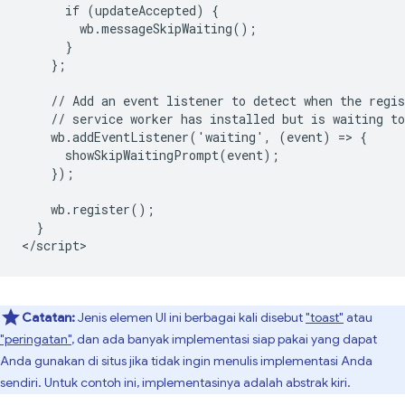
      if (updateAccepted) {

        wb.messageSkipWaiting();

      }

    };

    // Add an event listener to detect when the regis
    // service worker has installed but is waiting to
    wb.addEventListener('waiting', (event) => {

      showSkipWaitingPrompt(event);

    });

    wb.register();

  }

Catatan:
Jenis elemen UI ini berbagai kali disebut
"toast"
atau
"peringatan"
, dan ada banyak implementasi siap pakai yang dapat
Anda gunakan di situs jika tidak ingin menulis implementasi Anda
sendiri. Untuk contoh ini, implementasinya adalah abstrak kiri.