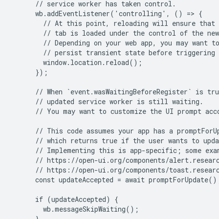
      // service worker has taken control.

      wb.addEventListener('controlling', () => {

        // At this point, reloading will ensure that 
        // tab is loaded under the control of the new
        // Depending on your web app, you may want to
        // persist transient state before triggering 
        window.location.reload();

      });

      // When `event.wasWaitingBeforeRegister` is tru
      // updated service worker is still waiting.

      // You may want to customize the UI prompt acco
      // This code assumes your app has a promptForUp
      // which returns true if the user wants to upda
      // Implementing this is app-specific; some exam
      // https://open-ui.org/components/alert.researc
      // https://open-ui.org/components/toast.researc
      const updateAccepted = await promptForUpdate();
      if (updateAccepted) {

        wb.messageSkipWaiting();

      }
