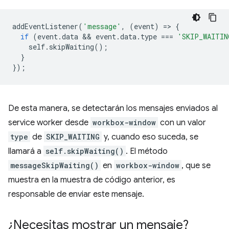
addEventListener
(
'message'
,
(
event
)
=
>
{
if
(
event
.
data
 && 
event
.
data
.
type
===
'SKIP_WAITIN
self
.
skipWaiting
();
}
});
De esta manera, se detectarán los mensajes enviados al
service worker desde
workbox-window
con un valor
type
de
SKIP_WAITING
y, cuando eso suceda, se
llamará a
self.skipWaiting()
. El método
messageSkipWaiting()
en
workbox-window
, que se
muestra en la muestra de código anterior, es
responsable de enviar este mensaje.
¿Necesitas mostrar un mensaje?