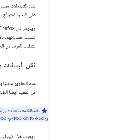
هذه التبديلات مفيدة
على النحو المتوقّع 
تثبيت حساباتهم، بال
تتطلب المزيد من الج
نقل البيانات 
عند التطوير محليًا 
من المفيد أيضًا الض
ملاحظة:
ملاحظة:
و<kbd>Shift</kbd> و<kbd>Ctrl</kbd> و<kbd>R</kbd> على نظام التشغيل Windows أو أجهزة أخرى
ويُعرف هذا الإجراء 