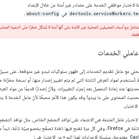
devtools.serviceWorkers.te
في
about:config
.
عامل مع أسماء المضيفين المحلية غير الآمنة على أنّها آمنة لا يُشكّل خطرًا على التنمية المحل
فقط.
عاملي الخدمات
حلي مع عامل تقديم الخدمات إلى ظهور سلوكيات تبدو غير متوقعة. على سبيل ال
ُستخدم لمواد العرض الثابتة التي لم يتم تغيير إصدار منها، أو نسخة مخزّنة مؤق
ديثها عند إعادة التحميل بعد إجراء التغييرات. ولأنّ إصدارًا قديمًا من مواد ال
حديث المحتوى على ما يبدو! وقد يكون هذا الأمر محبطًا لأنّ عامل الخدمة لا ينفذ
اختبار.
ة لاختبار عامل الخدمة هي الاعتماد على نوافذ التصفح الخاص
التصفح بخصوصية تامّة في Firefox. وفي كل مرة تفتح فيها نافذة تصفّح بخصوصيّة 
Cac
مفتوحة. سلسلة الإجراءات لهذا النوع من الاختبار هي: