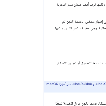
كنّها تريد أيضًا ضمان سير التجربة
ف على إظهار مشغّلي الخدمة الذين تم
الية. وهي مفيدة بنفس القدر، ولكنها
ند إعادة التحميل
أو
تجاوز الشبكة
،
تشمل إحدى الصيغ المختلفة للوحة المفاتيح فقط الضغط على <kbd>Shift</kbd> و<kbd>Cmd</kbd> و<kbd>R</kbd> على أجهزة macOS
ي يتجاوز ذاكرة التخزين المؤقت لبروتوكول HTTP للشبكة. عندما يكون عامل الخدمة نشطًا،