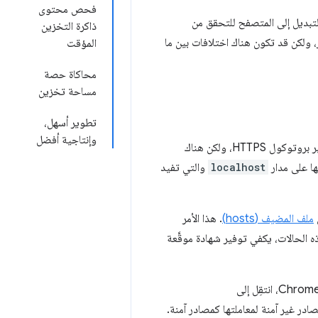
فحص محتوى
تبديل إلى المتصفح للتحقق من
ذاكرة التخزين
ر، ولكن قد تكون هناك اختلافات بين ما
المؤقت
محاكاة حصة
مساحة تخزين
تطوير أسهل،
وإنتاجية أفضل
بشكل عام، لا تتوفر واجهات برمجة التطبيقات لمشغّلي الخدمات إلا في الصفحات التي يتم عرضها عبر بروتوكول HTTPS، ولكن هناك
localhost
والتي تفيد
ملف المضيف (hosts)
. هذا الأمر
 الحالات، يكفي توفير شهادة موقَّعة
در غير آمنة لمعاملتها كمصادر آمنة.