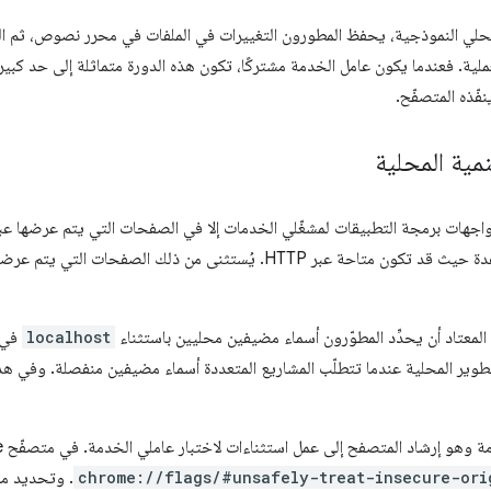
محلي النموذجية، يحفظ المطورون التغييرات في الملفات في محرر نصوص، ثم ال
عملية. فعندما يكون عامل الخدمة مشتركًا، تكون هذه الدورة متماثلة إلى حد كبي
نفّذه المتصفّح.
نمية المحلية
 عبر HTTP. يُستثنى من ذلك الصفحات التي يتم عرضها على مدار
المعتاد أن يحدِّد المطوّرون أسماء مضيفين محليين باستثناء
localhost
في
وير المحلية عندما تتطلّب المشاريع المتعددة أسماء مضيفين منفصلة. وفي هذه
هو إرشاد المتصفح إلى عمل استثناءات لاختبار عاملي الخدمة. في متصفّح Chrome، انتقِل إلى
chrome://flags/#unsafely-treat-insecure-ori
. وتحديد مصا