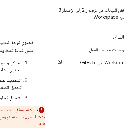
نقل البيانات من الإصدار 2 إلى الإصدار 3
من Workspace
الموارد
تحتوي لوحة التطبي
وحدات مساحة العمل
عامل خدمة نشط يدويً
يحاكي وضع
Workbox على Git
Hub
محتوى بلا اتص
التحديث عند 
تحميل الصفح
يتحايل
تجاوز
تنبيه:
قد يفضَّل الاعتماد عل
للاختبار.