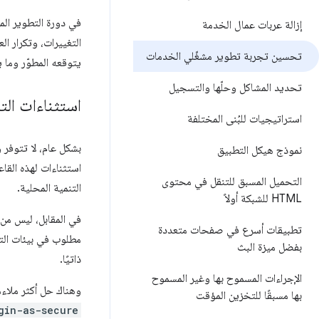
في دورة التطوير ال
إزالة عربات عمال الخدمة
التغييرات، وتكرار ال
تحسين تجربة تطوير مشغّلي الخدمات
يتوقعه المطوّر وما ي
تحديد المشاكل وحلّها والتسجيل
استثناءات الت
استراتيجيات للبُنى المختلفة
نموذج هيكل التطبيق
استثناءات لهذه القاعدة حيث قد تكون متاحة
التحميل المسبق للتنقل في محتوى
التنمية المحلية.
HTML للشبكة أولاً
في المقابل، ليس من 
تطبيقات أسرع في صفحات متعددة
مطلوب في بيئات التط
بفضل ميزة البث
ذاتيًا.
الإجراءات المسموح بها وغير المسموح
وهناك حل أكثر ملاءمة و
بها مسبقًا للتخزين المؤقت
gin-as-secure