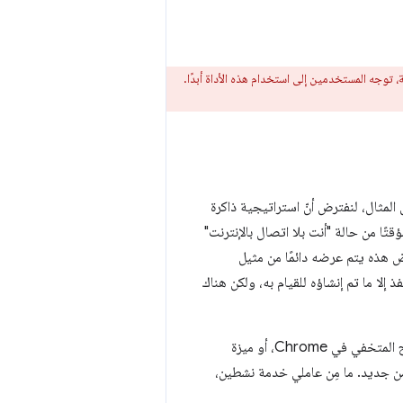
ية، توجه المستخدمين إلى استخدام هذه الأداة أبدًا.
مثال، لنفترض أنّ استراتيجية ذاكرة
تًا من حالة "أنت بلا اتصال بالإنترنت"
عرض هذه يتم عرضه دائمًا من مثيل
 إلا ما تم إنشاؤه للقيام به، ولكن هناك
، مثل نوافذ التصفح المتخفي في Chrome، أو ميزة
تامّة، تبدأ من جديد. ما مِن عاملي خدمة نشطين،