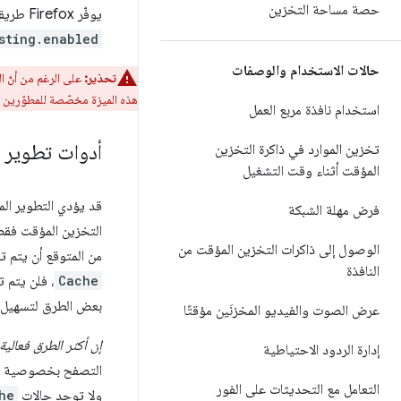
حصة مساحة التخزين
يوفّر Firefox طريقة لاختبار موظفي الخدمة على مصادر غير آمنة من خلال الإعداد
sting.enabled
حالات الاستخدام والوصفات
تحذير:
على الرغم من أنّ الت
هذه الميزة مخصّصة للمطوّرين 
استخدام نافذة مربع العمل
أدوات تطوير 
تخزين الموارد في ذاكرة التخزين
المؤقت أثناء وقت التشغيل
قد يؤدي التطوير الم
فرض مهلة الشبكة
التخزين المؤقت فقط ت
الوصول إلى ذاكرات التخزين المؤقت من
من المتوقع أن يتم تح
النافذة
Cache
، فلن يتم ت
بعض الطرق لتسهيل ال
عرض الصوت والفيديو المخزنَين مؤقتًا
إن أكثر الطرق فعالي
إدارة الردود الاحتياطية
التعامل مع التحديثات على الفور
ولا توجد حالات
he