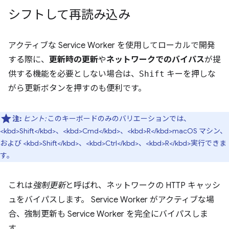
シフトして再読み込み
アクティブな Service Worker を使用してローカルで開発
する際に、
更新時の更新
や
ネットワークでのバイパス
が提
供する機能を必要としない場合は、
Shift
キーを押しな
がら更新ボタンを押すのも便利です。
注:
ヒント:
このキーボードのみのバリエーションでは、
<kbd>Shift</kbd>、<kbd>Cmd</kbd>、<kbd>R</kbd>macOS マシン、
および <kbd>Shift</kbd>、<kbd>Ctrl</kbd>、<kbd>R</kbd>実行できま
す。
これは
強制更新
と呼ばれ、ネットワークの HTTP キャッシ
ュをバイパスします。 Service Worker がアクティブな場
合、強制更新も Service Worker を完全にバイパスしま
す。