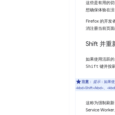
这些是有用的切
想确保体验在没有 
Firefox 的
消注册当前页面的
Shift 并
如果使用活跃的 
Shift
键并按
注意
：
提示
：如果使用的
<kbd>Shift</kbd>、<
这称为强制刷新，
Service Worke