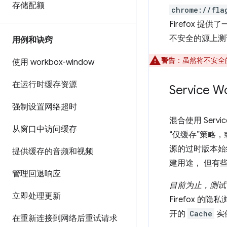
存储配额
chrome://fla
Firefox 提
不安全的源上测试 S
用例和诀窍
警告
：虽然将不安全
使用 workbox-window
在运行时缓存资源
Service
强制设置网络超时
混合使用 Ser
从窗口中访问缓存
“仅缓存”策略
源的过时版本
提供缓存的音频和视频
建用途， 但有
管理回退响应
目前为止，测试 S
立即处理更新
Firefox 的
开的
Cache
实
在重新连接到网络后重试请求