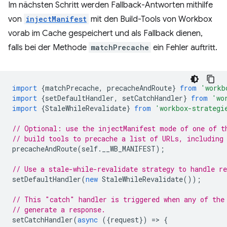
Im nächsten Schritt werden Fallback-Antworten mithilfe
von
injectManifest
mit den Build-Tools von Workbox
vorab im Cache gespeichert und als Fallback dienen,
falls bei der Methode
matchPrecache
ein Fehler auftritt.
import
{
matchPrecache
,
precacheAndRoute
}
from
'workb
import
{
setDefaultHandler
,
setCatchHandler
}
from
'wo
import
{
StaleWhileRevalidate
}
from
'workbox-strategi
// Optional: use the injectManifest mode of one of t
// build tools to precache a list of URLs, including
precacheAndRoute
(
self
.
__WB_MANIFEST
);
// Use a stale-while-revalidate strategy to handle re
setDefaultHandler
(
new
StaleWhileRevalidate
());
// This "catch" handler is triggered when any of the
// generate a response.
setCatchHandler
(
async
({
request
})
=
>
{