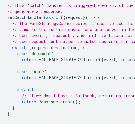
// This "catch" handler is triggered when any of the
// generate a response.
setCatchHandler
(
async
({
request
})
=
>
{
// The warmStrategyCache recipe is used to add the
// time to the runtime cache, and are served in th
// Use `event`, `request`, and `url` to figure out 
// use request.destination to match requests for s
switch
(
request
.
destination
)
{
case
'document'
:
return
FALLBACK_STRATEGY
.
handle
({
event
,
reques
case
'image'
:
return
FALLBACK_STRATEGY
.
handle
({
event
,
reques
default
:
// If we don't have a fallback, return an erro
return
Response
.
error
();
}
});