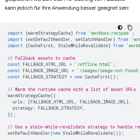
kann jedoch für Ihre Anwendung besser geeignet sein:
import
{
warmStrategyCache
}
from
'workbox-recipes'
;
import
{
setDefaultHandler
,
setCatchHandler
}
from
'wo
import
{
CacheFirst
,
StaleWhileRevalidate
}
from
'work
// Fallback assets to cache
const
FALLBACK_HTML_URL
=
'/offline.html'
;
const
FALLBACK_IMAGE_URL
=
'/images/image-not-found
const
FALLBACK_STRATEGY
=
new
CacheFirst
();
// Warm the runtime cache with a list of asset URLs
warmStrategyCache
({
urls
:
[
FALLBACK_HTML_URL
,
FALLBACK_IMAGE_URL
],
strategy
:
FALLBACK_STRATEGY
,
});
// Use a stale-while-revalidate strategy to handle re
setDefaultHandler
(
new
StaleWhileRevalidate
());