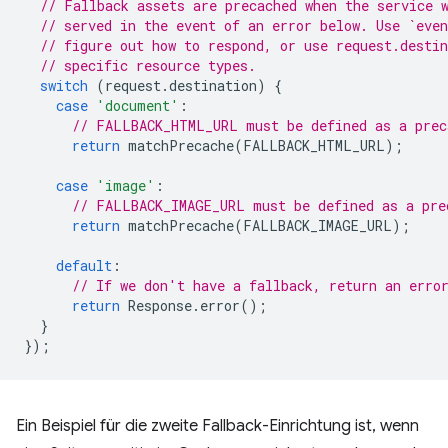
// Fallback assets are precached when the service 
// served in the event of an error below. Use `even
// figure out how to respond, or use request.desti
// specific resource types.
switch
(
request
.
destination
)
{
case
'document'
:
// FALLBACK_HTML_URL must be defined as a prec
return
matchPrecache
(
FALLBACK_HTML_URL
);
case
'image'
:
// FALLBACK_IMAGE_URL must be defined as a pre
return
matchPrecache
(
FALLBACK_IMAGE_URL
);
default
:
// If we don't have a fallback, return an erro
return
Response
.
error
();
}
});
Ein Beispiel für die zweite Fallback-Einrichtung ist, wenn