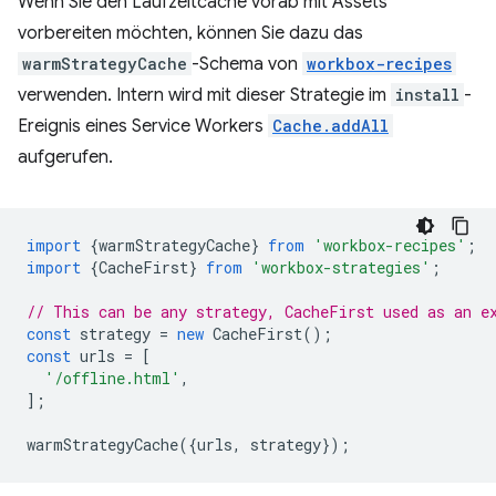
Wenn Sie den Laufzeitcache vorab mit Assets
vorbereiten möchten, können Sie dazu das
warmStrategyCache
-Schema von
workbox-recipes
verwenden. Intern wird mit dieser Strategie im
install
-
Ereignis eines Service Workers
Cache.addAll
aufgerufen.
import
{
warmStrategyCache
}
from
'workbox-recipes'
;
import
{
CacheFirst
}
from
'workbox-strategies'
;
// This can be any strategy, CacheFirst used as an e
const
strategy
=
new
CacheFirst
();
const
urls
=
[
'/offline.html'
,
];
warmStrategyCache
({
urls
,
strategy
});