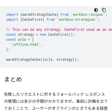
import
{
warmStrategyCache
}
from
'workbox-recipes'
;
import
{
CacheFirst
}
from
'workbox-strategies'
;
// This can be any strategy, CacheFirst used as an e
const
strategy
=
new
CacheFirst
();
const
urls
=
[
'/offline.html'
,
];
warmStrategyCache
({
urls
,
strategy
});
まとめ
失敗したリクエストに対するフォールバック レスポンス
の管理には多少の手間がかかりますが、事前に計画を立て
ておくことで、ユーザーがオフラインのときでもある程度