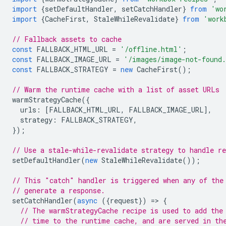
import
{
setDefaultHandler
,
setCatchHandler
}
from
'wo
import
{
CacheFirst
,
StaleWhileRevalidate
}
from
'work
// Fallback assets to cache
const
FALLBACK_HTML_URL
=
'/offline.html'
;
const
FALLBACK_IMAGE_URL
=
'/images/image-not-found
const
FALLBACK_STRATEGY
=
new
CacheFirst
();
// Warm the runtime cache with a list of asset URLs
warmStrategyCache
({
urls
:
[
FALLBACK_HTML_URL
,
FALLBACK_IMAGE_URL
],
strategy
:
FALLBACK_STRATEGY
,
});
// Use a stale-while-revalidate strategy to handle re
setDefaultHandler
(
new
StaleWhileRevalidate
());
// This "catch" handler is triggered when any of the
// generate a response.
setCatchHandler
(
async
({
request
})
=
>
{
// The warmStrategyCache recipe is used to add the
// time to the runtime cache, and are served in th