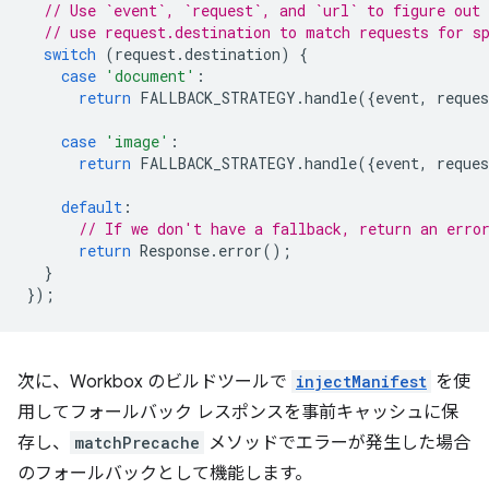
// Use `event`, `request`, and `url` to figure out 
// use request.destination to match requests for s
switch
(
request
.
destination
)
{
case
'document'
:
return
FALLBACK_STRATEGY
.
handle
({
event
,
reques
case
'image'
:
return
FALLBACK_STRATEGY
.
handle
({
event
,
reques
default
:
// If we don't have a fallback, return an erro
return
Response
.
error
();
}
});
次に、Workbox のビルドツールで
injectManifest
を使
用してフォールバック レスポンスを事前キャッシュに保
存し、
matchPrecache
メソッドでエラーが発生した場合
のフォールバックとして機能します。