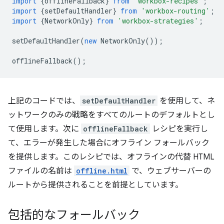
import
{
offlineFallback
}
from
'workbox-recipes'
;
import
{
setDefaultHandler
}
from
'workbox-routing'
;
import
{
NetworkOnly
}
from
'workbox-strategies'
;
setDefaultHandler
(
new
NetworkOnly
());
offlineFallback
();
上記のコードでは、
setDefaultHandler
を使用して、ネ
ットワークのみの戦略をすべてのルートのデフォルトとし
て使用します。次に
offlineFallback
レシピを実行し
て、エラーが発生した場合にオフライン フォールバック
を提供します。このレシピでは、オフラインの代替 HTML
ファイルの名前は
offline.html
で、ウェブサーバーの
ルートから提供されることを前提としています。
包括的なフォールバック