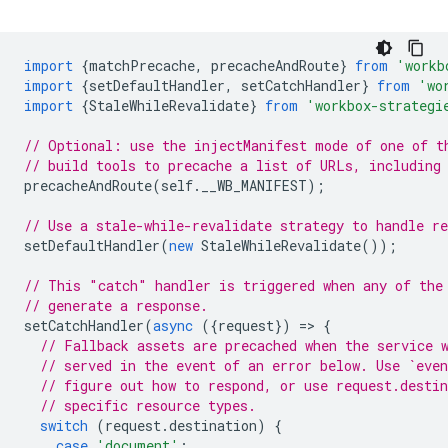
import
{
matchPrecache
,
precacheAndRoute
}
from
'workb
import
{
setDefaultHandler
,
setCatchHandler
}
from
'wo
import
{
StaleWhileRevalidate
}
from
'workbox-strategi
// Optional: use the injectManifest mode of one of t
// build tools to precache a list of URLs, including
precacheAndRoute
(
self
.
__WB_MANIFEST
);
// Use a stale-while-revalidate strategy to handle re
setDefaultHandler
(
new
StaleWhileRevalidate
());
// This "catch" handler is triggered when any of the
// generate a response.
setCatchHandler
(
async
({
request
})
=
>
{
// Fallback assets are precached when the service 
// served in the event of an error below. Use `even
// figure out how to respond, or use request.desti
// specific resource types.
switch
(
request
.
destination
)
{
case
'document'
: