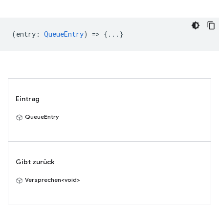
(
entry
:
QueueEntry
) => {...}
Eintrag
QueueEntry
Gibt zurück
Versprechen<void>