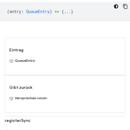
(
entry
:
QueueEntry
) => {...}
Eintrag
QueueEntry
Gibt zurück
Versprechen<void>
registerSync