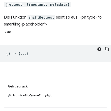
{request, timestamp, metadata}
Die Funktion
shiftRequest
sieht so aus: <ph type="x-
smartling-placeholder">
</ph>
() => {...}
Gibt zurück
Promise&lt;QueueEntry&gt;