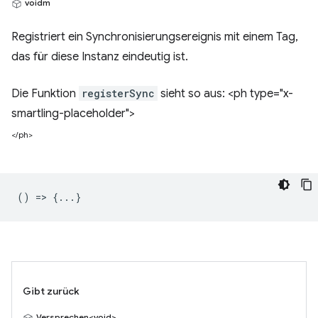
voidm
Registriert ein Synchronisierungsereignis mit einem Tag,
das für diese Instanz eindeutig ist.
Die Funktion
registerSync
sieht so aus: <ph type="x-
smartling-placeholder">
</ph>
() => {...}
Gibt zurück
Versprechen<void>