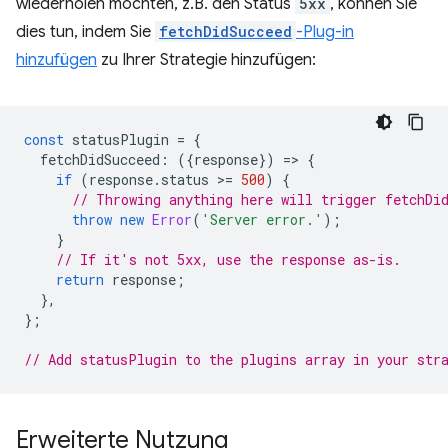
wiederholen möchten, z.B. den Status
5xx
, können Sie
dies tun, indem Sie
fetchDidSucceed
-Plug-in
hinzufügen
zu Ihrer Strategie hinzufügen:
const
statusPlugin
=
{
fetchDidSucceed
:
({
response
})
=
>
{
if
(
response
.
status
>
=
500
)
{
// Throwing anything here will trigger fetchDi
throw
new
Error
(
'Server error.'
);
}
// If it's not 5xx, use the response as-is.
return
response
;
},
};
// Add statusPlugin to the plugins array in your str
Erweiterte Nutzung