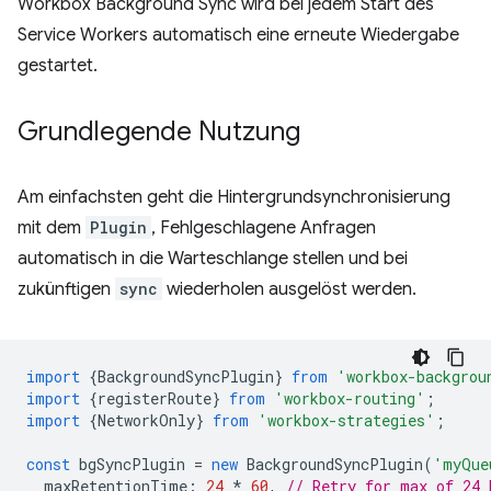
Workbox Background Sync wird bei jedem Start des
Service Workers automatisch eine erneute Wiedergabe
gestartet.
Grundlegende Nutzung
Am einfachsten geht die Hintergrundsynchronisierung
mit dem
Plugin
, Fehlgeschlagene Anfragen
automatisch in die Warteschlange stellen und bei
zukünftigen
sync
wiederholen ausgelöst werden.
import
{
BackgroundSyncPlugin
}
from
'workbox-backgrou
import
{
registerRoute
}
from
'workbox-routing'
;
import
{
NetworkOnly
}
from
'workbox-strategies'
;
const
bgSyncPlugin
=
new
BackgroundSyncPlugin
(
'myQue
maxRetentionTime
:
24
*
60
,
// Retry for max of 24 