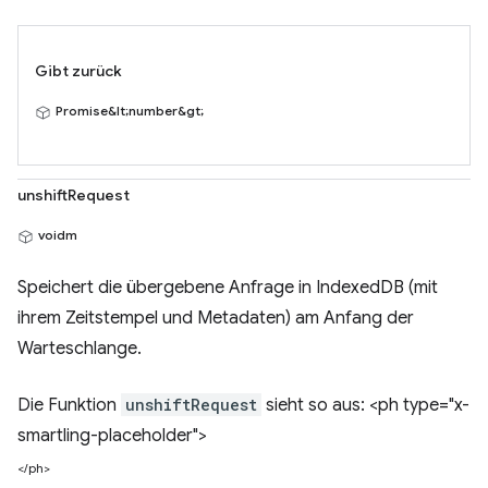
Gibt zurück
Promise&lt;number&gt;
unshiftRequest
voidm
Speichert die übergebene Anfrage in IndexedDB (mit
ihrem Zeitstempel und Metadaten) am Anfang der
Warteschlange.
Die Funktion
unshiftRequest
sieht so aus: <ph type="x-
smartling-placeholder">
</ph>