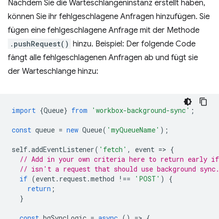
Nachdem Sie die Warteschlangeninstanz erstellt haben,
können Sie ihr fehlgeschlagene Anfragen hinzufügen. Sie
fügen eine fehlgeschlagene Anfrage mit der Methode
.pushRequest()
hinzu. Beispiel: Der folgende Code
fängt alle fehlgeschlagenen Anfragen ab und fügt sie
der Warteschlange hinzu:
import
{
Queue
}
from
'workbox-background-sync'
;
const
queue
=
new
Queue
(
'myQueueName'
);
self
.
addEventListener
(
'fetch'
,
event
=
>
{
// Add in your own criteria here to return early if
// isn't a request that should use background sync
if
(
event
.
request
.
method
!==
'POST'
)
{
return
;
}
const
bgSyncLogic
=
async
()
=
>
{