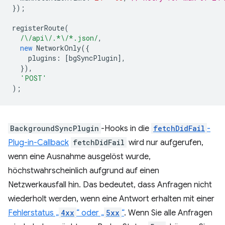
});
registerRoute
(
/\/api\/.*\/*.json/
,
new
NetworkOnly
({
plugins
:
[
bgSyncPlugin
],
}),
'POST'
);
BackgroundSyncPlugin
-Hooks in die
fetchDidFail
-
Plug-in-Callback
fetchDidFail
wird nur aufgerufen,
wenn eine Ausnahme ausgelöst wurde,
höchstwahrscheinlich aufgrund auf einen
Netzwerkausfall hin. Das bedeutet, dass Anfragen nicht
wiederholt werden, wenn eine Antwort erhalten mit einer
Fehlerstatus „
4xx
“ oder „
5xx
“
. Wenn Sie alle Anfragen