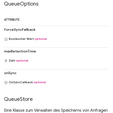
Queue
Options
ATTRIBUTE
forceSyncFallback
Boolescher Wert
optional
maxRetentionTime
Zahl
optional
onSync
OnSyncCallback
optional
Queue
Store
Eine Klasse zum Verwalten des Speicherns von Anfragen