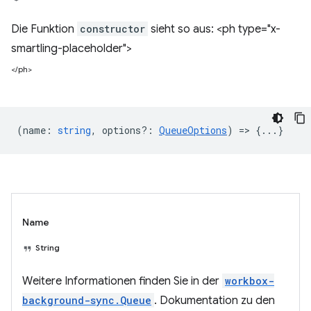
Die Funktion
constructor
sieht so aus: <ph type="x-
smartling-placeholder">
</ph>
(
name
:
string
,
options?
:
QueueOptions
) => {...}
Name
String
Weitere Informationen finden Sie in der
workbox-
background-sync.Queue
. Dokumentation zu den