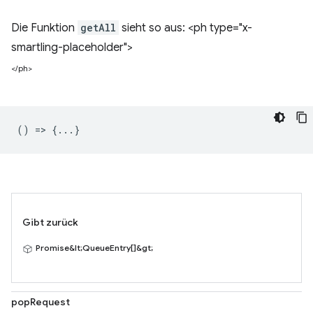
Die Funktion
getAll
sieht so aus: <ph type="x-
smartling-placeholder">
</ph>
() => {...}
Gibt zurück
Promise&lt;QueueEntry[]&gt;
popRequest