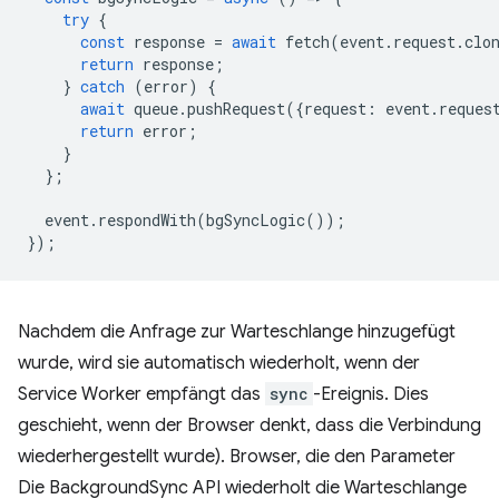
try
{
const
response
=
await
fetch
(
event
.
request
.
clo
return
response
;
}
catch
(
error
)
{
await
queue
.
pushRequest
({
request
:
event
.
reques
return
error
;
}
};
event
.
respondWith
(
bgSyncLogic
());
});
Nachdem die Anfrage zur Warteschlange hinzugefügt
wurde, wird sie automatisch wiederholt, wenn der
Service Worker empfängt das
sync
-Ereignis. Dies
geschieht, wenn der Browser denkt, dass die Verbindung
wiederhergestellt wurde). Browser, die den Parameter
Die BackgroundSync API wiederholt die Warteschlange