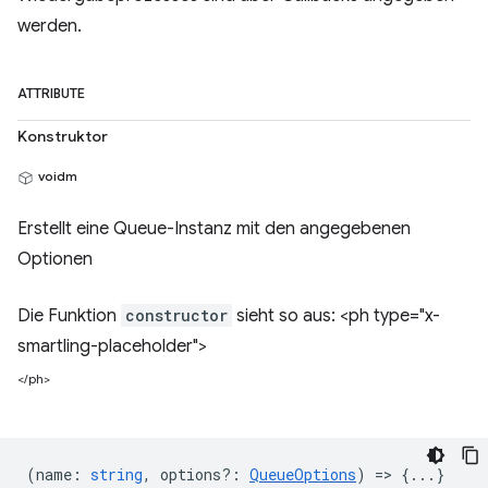
werden.
ATTRIBUTE
Konstruktor
voidm
Erstellt eine Queue-Instanz mit den angegebenen
Optionen
Die Funktion
constructor
sieht so aus: <ph type="x-
smartling-placeholder">
</ph>
(
name
:
string
,
options?
:
QueueOptions
) => {...}