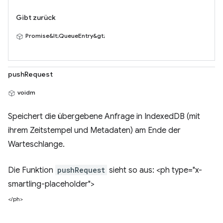
Gibt zurück
Promise&lt;QueueEntry&gt;
pushRequest
voidm
Speichert die übergebene Anfrage in IndexedDB (mit
ihrem Zeitstempel und Metadaten) am Ende der
Warteschlange.
Die Funktion
pushRequest
sieht so aus: <ph type="x-
smartling-placeholder">
</ph>