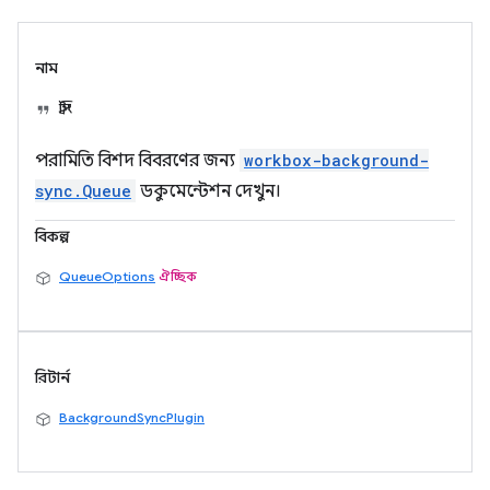
নাম
স্ট্রিং
পরামিতি বিশদ বিবরণের জন্য
workbox-background-
sync.Queue
ডকুমেন্টেশন দেখুন।
বিকল্প
QueueOptions
ঐচ্ছিক
রিটার্ন
BackgroundSyncPlugin