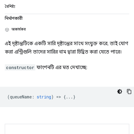
বৈশিষ্ট্য
নির্মাণকারী
অকার্যকর
এই দৃষ্টান্তটিকে একটি সারি দৃষ্টান্তের সাথে সংযুক্ত করে, তাই যোগ
করা এন্ট্রিগুলি তাদের সারির নাম দ্বারা চিহ্নিত করা যেতে পারে।
constructor
ফাংশনটি এর মত দেখাচ্ছে:
(
queueName
:
string
) => {...}