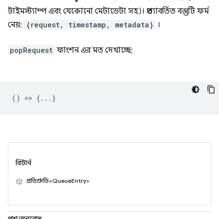
টাইমস্ট্যাম্প এবং যেকোনো মেটাডেটা সহ)। প্রত্যাবর্তিত বস্তুটি ফর্ম
নেয়:
{request, timestamp, metadata}
।
popRequest
ফাংশন এর মত দেখাচ্ছে:
() => {...}
রিটার্ন
প্রতিশ্রুতি<QueueEntry>
পুশ অনুরোধ