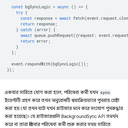
const
bgSyncLogic
=
async
()
=
>
{
try
{
const
response
=
await
fetch
(
event
.
request
.
clo
return
response
;
}
catch
(
error
)
{
await
queue
.
pushRequest
({
request
:
event
.
reques
return
error
;
}
};
event
.
respondWith
(
bgSyncLogic
());
});
একবার সারিতে যোগ করা হলে, পরিষেবা কর্মী যখন
sync
ইভেন্টটি গ্রহণ করে তখন অনুরোধটি স্বয়ংক্রিয়ভাবে পুনরায় চেষ্টা
করা হয় (যা তখন ঘটে যখন ব্রাউজার মনে করে সংযোগ পুনরুদ্ধার
করা হয়েছে)। যে ব্রাউজারগুলি BackgroundSync API সমর্থন
করে না তারা প্রতিবার পরিষেবা কর্মী শুরু করার সময় সারিতে