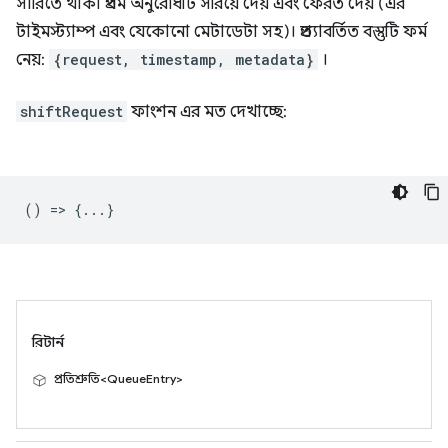
সারিতে থাকা প্রথম অনুরোধটি সরিয়ে দেয় এবং ফেরত দেয় (এর
টাইমস্ট্যাম্প এবং যেকোনো মেটাডেটা সহ)। প্রত্যাবর্তিত বস্তুটি ফর্ম
নেয়:
{request, timestamp, metadata}
।
shiftRequest
ফাংশন এর মত দেখাচ্ছে:
() => {...}
রিটার্ন
প্রতিশ্রুতি<QueueEntry>