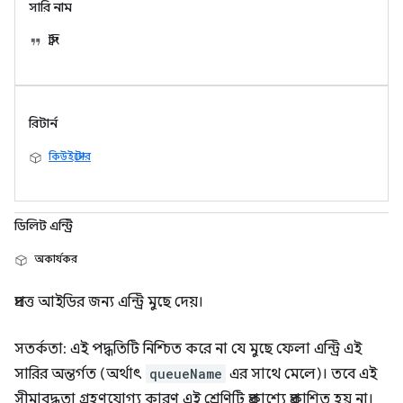
সারি নাম
স্ট্রিং
রিটার্ন
কিউইস্টোর
ডিলিট এন্ট্রি
অকার্যকর
প্রদত্ত আইডির জন্য এন্ট্রি মুছে দেয়।
সতর্কতা: এই পদ্ধতিটি নিশ্চিত করে না যে মুছে ফেলা এন্ট্রি এই
সারির অন্তর্গত (অর্থাৎ
queueName
এর সাথে মেলে)। তবে এই
সীমাবদ্ধতা গ্রহণযোগ্য কারণ এই শ্রেণিটি প্রকাশ্যে প্রকাশিত হয় না।