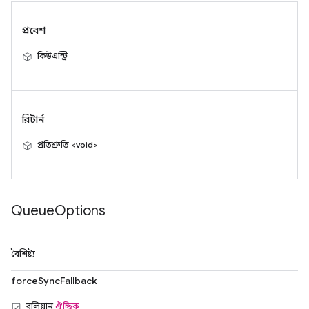
প্রবেশ
কিউএন্ট্রি
রিটার্ন
প্রতিশ্রুতি <void>
Queue
Options
বৈশিষ্ট্য
forceSyncFallback
বুলিয়ান
ঐচ্ছিক