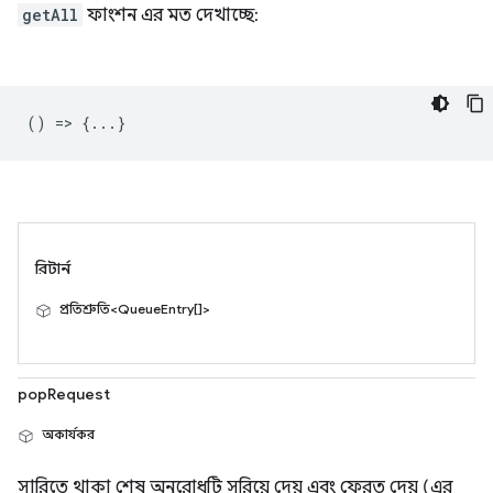
getAll
ফাংশন এর মত দেখাচ্ছে:
() => {...}
রিটার্ন
প্রতিশ্রুতি<QueueEntry[]>
popRequest
অকার্যকর
সারিতে থাকা শেষ অনুরোধটি সরিয়ে দেয় এবং ফেরত দেয় (এর