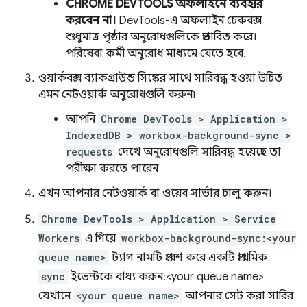
CHROME DEVTOOLS অফলাইনে ব্যবহার
করবেন না।
DevTools-এ অফলাইন চেকবক্স
শুধুমাত্র পৃষ্ঠার অনুরোধগুলিকে প্রভাবিত করে।
পরিষেবা কর্মী অনুরোধ মাধ্যমে যেতে হবে.
ওয়ার্কবক্স ব্যাকগ্রাউন্ড সিঙ্কের সাথে সারিবদ্ধ হওয়া উচিত
এমন নেটওয়ার্ক অনুরোধগুলি করুন৷
আপনি
Chrome DevTools > Application >
IndexedDB > workbox-background-sync >
requests
দেখে অনুরোধগুলি সারিবদ্ধ হয়েছে তা
পরীক্ষা করতে পারেন
এখন আপনার নেটওয়ার্ক বা ওয়েব সার্ভার চালু করুন।
Chrome DevTools > Application > Service
Workers
এ গিয়ে
workbox-background-sync:<your
queue name>
ট্যাগ নামটি প্রবেশ করে একটি প্রাথমিক
sync
ইভেন্টকে বাধ্য করুন:<your queue name>
যেখানে
<your queue name>
আপনার সেট করা সারির