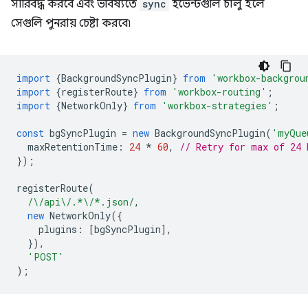
সারিবদ্ধ করবে এবং ভবিষ্যতে
sync
ইভেন্টগুলি চালু হলে
সেগুলি পুনরায় চেষ্টা করবে৷
import
{
BackgroundSyncPlugin
}
from
'workbox-backgrou
import
{
registerRoute
}
from
'workbox-routing'
;
import
{
NetworkOnly
}
from
'workbox-strategies'
;
const
bgSyncPlugin
=
new
BackgroundSyncPlugin
(
'myQue
maxRetentionTime
:
24
*
60
,
// Retry for max of 24 
});
registerRoute
(
/\/api\/.*\/*.json/
,
new
NetworkOnly
({
plugins
:
[
bgSyncPlugin
],
}),
'POST'
);