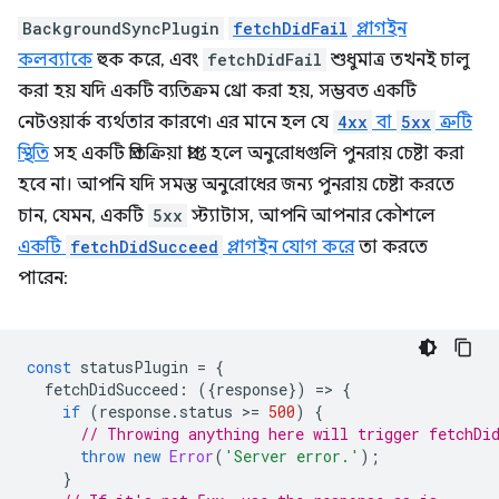
BackgroundSyncPlugin
fetchDidFail
প্লাগইন
কলব্যাকে
হুক করে, এবং
fetchDidFail
শুধুমাত্র তখনই চালু
করা হয় যদি একটি ব্যতিক্রম থ্রো করা হয়, সম্ভবত একটি
নেটওয়ার্ক ব্যর্থতার কারণে৷ এর মানে হল যে
4xx
বা
5xx
ত্রুটি
স্থিতি
সহ একটি প্রতিক্রিয়া প্রাপ্ত হলে অনুরোধগুলি পুনরায় চেষ্টা করা
হবে না। আপনি যদি সমস্ত অনুরোধের জন্য পুনরায় চেষ্টা করতে
চান, যেমন, একটি
5xx
স্ট্যাটাস, আপনি আপনার কৌশলে
একটি
fetchDidSucceed
প্লাগইন যোগ করে
তা করতে
পারেন:
const
statusPlugin
=
{
fetchDidSucceed
:
({
response
})
=
>
{
if
(
response
.
status
>
=
500
)
{
// Throwing anything here will trigger fetchDi
throw
new
Error
(
'Server error.'
);
}