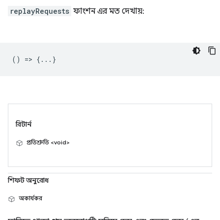
replayRequests
ফাংশন এর মত দেখায়:
() => {...}
রিটার্ন
প্রতিশ্রুতি <void>
শিফট অনুরোধ
অকার্যকর